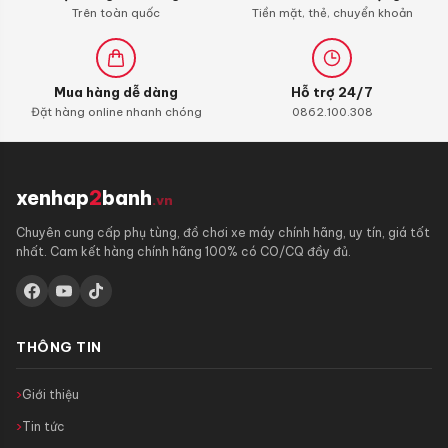
Trên toàn quốc
Tiền mặt, thẻ, chuyển khoản
Mua hàng dễ dàng
Hỗ trợ 24/7
Đặt hàng online nhanh chóng
0862.100.308
xenhap
2
banh
.vn
Chuyên cung cấp phụ tùng, đồ chơi xe máy chính hãng, uy tín, giá tốt
nhất. Cam kết hàng chính hãng 100% có CO/CQ đầy đủ.
THÔNG TIN
Giới thiệu
Tin tức