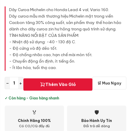
Dây Curoa Michelin cho Honda Lead 4 val, Vario 160.
Dây curoa mẫu mới thương hiệu Michelin mặt trong viền
Cacbon tăng 30% công suất, sản phẩm thay thế hoàn hảo
dành cho dây curoa zin hư hỏng trong quá trình sử dụng.
TÍNH NĂNG NỔI BẬT CỦA SẢN PHẨM:
- Nhiệt độ sử dụng: -40 ~ 130 độ C.
- Độ cứng và độ dẻo tốt.
- Độ chống nhão cao, hạn chế mài mòn tốt.
- Chuyển động ổn định, ít tiếng ồn.
- Ít lão hóa, tuổi thọ cao.
−
+
🛒 Mua Ngay
Thêm Vào Giỏ
✓ Còn hàng - Giao hàng nhanh
🏅
🛡
Chính Hãng 100%
Bảo Hành Uy Tín
Có CO/CQ đầy đủ
Đổi trả dễ dàng