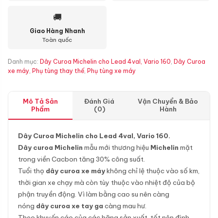
🚚
Giao Hàng Nhanh
Toàn quốc
Danh mục:
Dây Curoa Michelin cho Lead 4val, Vario 160
,
Dây Curoa
xe máy
,
Phụ tùng thay thế
,
Phụ tùng xe máy
Mô Tả Sản
Đánh Giá
Vận Chuyển & Bảo
Phẩm
(0)
Hành
Dây Curoa Michelin cho Lead 4val, Vario 160.
Dây curoa Michelin
mẫu mới thương hiệu
Michelin
mặt
trong viền Cacbon tăng 30% công suất.
Tuổi thọ
dây curoa xe máy
không chỉ lệ thuộc vào số km,
thời gian xe chạy mà còn tùy thuộc vào nhiệt độ của bộ
phận truyền động. Vì làm bằng cao su nên càng
nóng
dây curoa xe tay ga
càng mau hư.
Theo khuyến cáo của các hãng sản xuất, tốt nên định