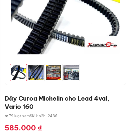
Dây Curoa Michelin cho Lead 4val,
Vario 160
👁 79 lượt xem
SKU: s2b-2436
585.000
₫