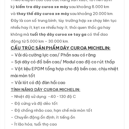
kỳ
kiểm tra dây curoa xe máy
sau khoảng 8.000 km
và
thay thế dây curoa xe máy
sau khoảng 20.000 km.
Đây là con số trung bình, tùy trường hợp xe chạy liên tục
nhiều hay ít, kẹt xe nhiều hay ít, thói quen thốc ga hay
không mà
tuổi thọ dây curoa xe tay ga
có thể dao
động từ 5.000 km – 30.000 km.
CẤU TRÚC SẢN PHẨM DÂY CUROA MICHELIN:
– Vải dù cường lực cao/ Phần sau có răng
– Sợi dây có đồ bền cao/ Modul cao độ co rút thấp
– Vật liệu EPDM tổng hợp cho độ bền cao, chịu nhiệt
mài mòn tốt
– Vải lót có độ đàn hồi cao
TÍNH NĂNG DÂY CUROA MICHELIN:
– Nhiệt độ sử dụng: -40 ~ 130 độ C
– Độ cứng và độ dẻo tốt
– Độ chống nhão cao, hạn chế mài mòn tốt
– Chuyển động ổn định, ít tiếng ồn
– Ít lão hóa, tuổi thọ cao