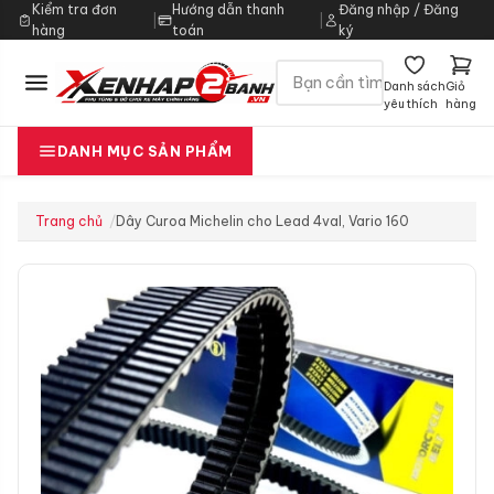
Kiểm tra đơn
Hướng dẫn thanh
Đăng nhập / Đăng
|
|
hàng
toán
ký
Danh sách
Giỏ
yêu thích
hàng
DANH MỤC SẢN PHẨM
Trang chủ
Dây Curoa Michelin cho Lead 4val, Vario 160