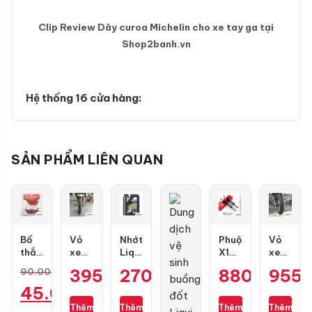
Clip Review Dây curoa Michelin cho xe tay ga tại
Shop2banh.vn
Hệ thống 16 cửa hàng:
SẢN PHẨM LIÊN QUAN
Bố
Vỏ
Nhớt
Phuộc
Vỏ
thắng
xe
Liqui
X1R
xe
đĩa
Maxxis
Moly
Nice
Dunlop
395.000
270.000
₫
₫
880.000
955
₫
90.000
₫
RCB
70/90-
Motorbike
màu
GT601
Giá
45.000
₫
trước
17
Scooter
đen
size
1 pis
gai
10W40
mới
110/70-
gốc
Thêm
Thêm
Thêm
Thêm