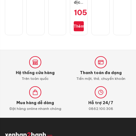
dịch
vệ
105.000
₫
sinh
buồng
đốt
Thêm
Liqui
Moly
4T
Additive
Shooter,
Carbon
Cleaner
Hệ thống cửa hàng
Thanh toán đa dạng
Trên toàn quốc
Tiền mặt, thẻ, chuyển khoản
Mua hàng dễ dàng
Hỗ trợ 24/7
Đặt hàng online nhanh chóng
0862.100.308
xenhap
2
banh
.vn