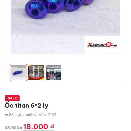
SALE
Ốc titan 6*2 ly
👁 83 lượt xem
SKU: s2b-2132
Giá
Giá
18.000
₫
35.000
₫