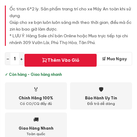
gốc
hiện
là:
tại
Ốc titan 6*2 ly. Sản phẩm trang trí cho xe Máy An toàn khi sử
35.000 ₫.
là:
dụng.
18.000 ₫.
Giúp cho xe bạn luôn luôn sáng mới theo thời gian, điều mà ốc
zin ko bao giờ làm được.
* LƯU Ý: Hàng Sale chỉ bán Online hoặc Mua trực tiếp tại chi
nhánh 309 Vườn Lài, Phú Thọ Hòa, Tân Phú.
−
+
🛒 Mua Ngay
Thêm Vào Giỏ
✓ Còn hàng - Giao hàng nhanh
🏅
🛡
Chính Hãng 100%
Bảo Hành Uy Tín
Có CO/CQ đầy đủ
Đổi trả dễ dàng
🚚
Giao Hàng Nhanh
Toàn quốc