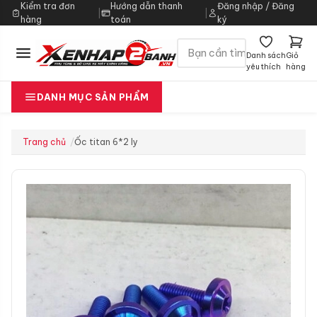
Kiểm tra đơn
Hướng dẫn thanh
Đăng nhập / Đăng
|
|
hàng
toán
ký
Danh sách
Giỏ
yêu thích
hàng
DANH MỤC SẢN PHẨM
Trang chủ
Ốc titan 6*2 ly