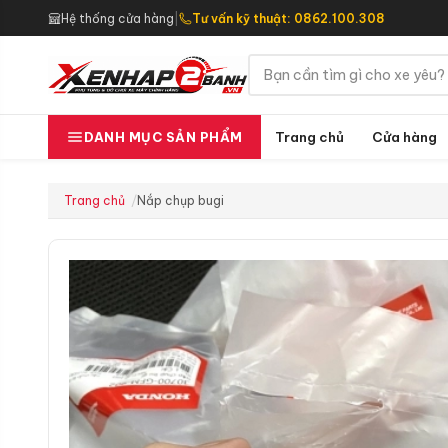
Hệ thống cửa hàng
|
Tư vấn kỹ thuật: 0862.100.308
Trang chủ
Cửa hàng
DANH MỤC SẢN PHẨM
Trang chủ
Nắp chụp bugi