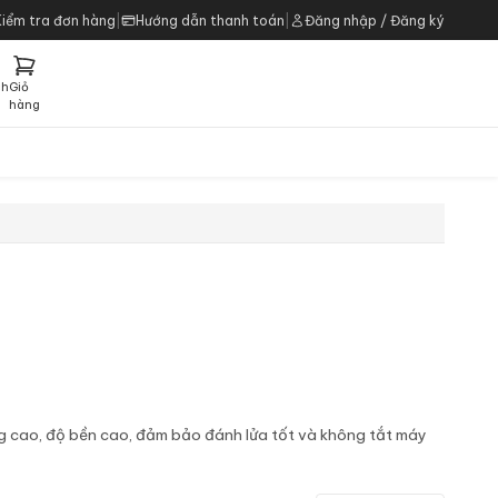
Kiểm tra đơn hàng
|
Hướng dẫn thanh toán
|
Đăng nhập / Đăng ký
ch
Giỏ
h
hàng
g cao, độ bền cao, đảm bảo đánh lửa tốt và không tắt máy