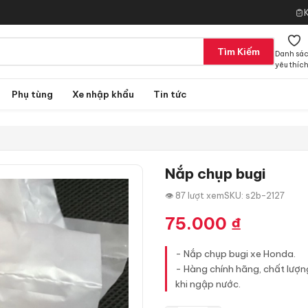
Tìm Kiếm
Danh sá
yêu thíc
Phụ tùng
Xe nhập khẩu
Tin tức
Nắp chụp bugi
👁 87 lượt xem
SKU: s2b-2127
75.000
₫
- Nắp chụp bugi xe Honda.
- Hàng chính hãng, chất lượn
khi ngập nước.