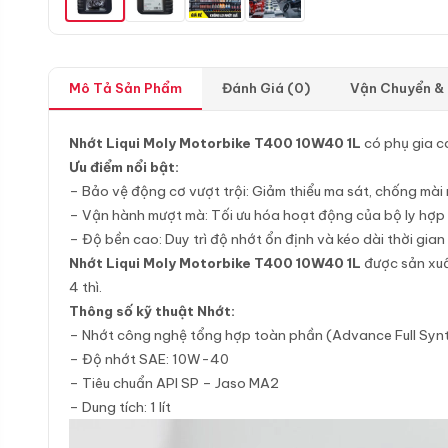
Mô Tả Sản Phẩm
Đánh Giá (0)
Vận Chuyển &
Nhớt Liqui Moly Motorbike T400 10W40 1L
có phụ gia ca
Ưu điểm nổi bật:
– Bảo vệ động cơ vượt trội: Giảm thiểu ma sát, chống mài 
– Vận hành mượt mà: Tối ưu hóa hoạt động của bộ ly hợp (
– Độ bền cao: Duy trì độ nhớt ổn định và kéo dài thời gian
Nhớt Liqui Moly Motorbike T400 10W40 1L
được sản xuấ
4 thì.
Thông số kỹ thuật Nhớt:
– Nhớt công nghệ tổng hợp toàn phần (Advance Full Synt
– Độ nhớt SAE: 10W-40
– Tiêu chuẩn API SP – Jaso MA2
– Dung tích: 1 lít