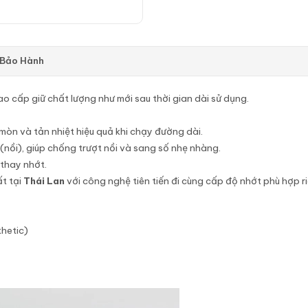
 Bảo Hành
o cấp giữ chất lượng như mới sau thời gian dài sử dụng.
mòn và tản nhiệt hiệu quả khi chạy đường dài.
nồi), giúp chống trượt nồi và sang số nhẹ nhàng.
 thay nhớt.
t tại
Thái Lan
với công nghệ tiên tiến đi cùng cấp độ nhớt phù hợp r
hetic)