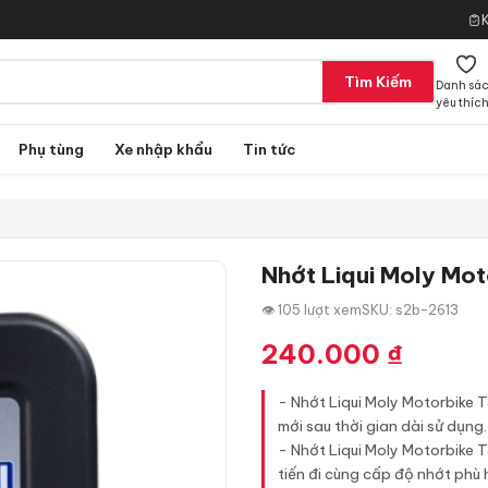
Tìm Kiếm
Danh sá
yêu thíc
Phụ tùng
Xe nhập khẩu
Tin tức
Nhớt Liqui Moly Mo
👁 105 lượt xem
SKU: s2b-2613
240.000
₫
- Nhớt Liqui Moly Motorbike 
mới sau thời gian dài sử dụng.
- Nhớt Liqui Moly Motorbike 
tiến đi cùng cấp độ nhớt phù