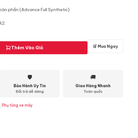
oàn phần (Advance Full Synthetic).
A2.
🛒 Mua Ngay
Thêm Vào Giỏ
🛡
🚚
Bảo Hành Uy Tín
Giao Hàng Nhanh
Đổi trả dễ dàng
Toàn quốc
,
Phụ tùng xe máy