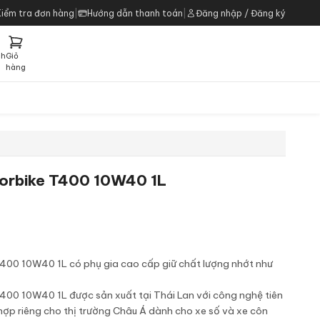
Kiểm tra đơn hàng
|
Hướng dẫn thanh toán
|
Đăng nhập / Đăng ký
ch
Giỏ
h
hàng
torbike T400 10W40 1L
T400 10W40 1L có phụ gia cao cấp giữ chất lượng nhớt như
T400 10W40 1L được sản xuất tại Thái Lan với công nghệ tiên
 hợp riêng cho thị trường Châu Á dành cho xe số và xe côn