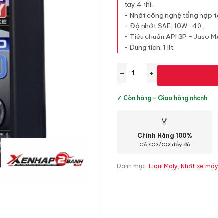
tay 4 thì.
- Nhớt công nghệ tổng hợp t
- Độ nhớt SAE: 10W-40 .
- Tiêu chuẩn API SP - Jaso M
- Dung tích: 1 lít.
−
+
✓ Còn hàng - Giao hàng nhanh
🏅
Chính Hãng 100%
Có CO/CQ đầy đủ
Danh mục:
Liqui Moly
,
Nhớt xe máy