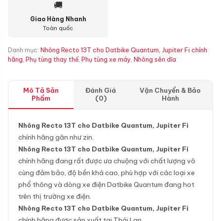
🚚
Giao Hàng Nhanh
Toàn quốc
Danh mục:
Nhông Recto 13T cho Datbike Quantum, Jupiter Fi chính
hãng
,
Phụ tùng thay thế
,
Phụ tùng xe máy
,
Nhông sên dĩa
Mô Tả Sản
Đánh Giá
Vận Chuyển & Bảo
Phẩm
(0)
Hành
Nhông Recto 13T cho Datbike Quantum, Jupiter Fi
chính hãng găn như zin.
Nhông Recto 13T cho Datbike Quantum, Jupiter Fi
chính hãng đang rất được ưa chuộng với chất lượng vô
cùng đảm bảo, độ bền khá cao, phù hợp với các loại xe
phổ thông và dòng xe điện Datbike Quantum đang hot
trên thị trường xe điện.
Nhông Recto 13T cho Datbike Quantum, Jupiter Fi
chính hãng được sản xuất tại Thái Lan.