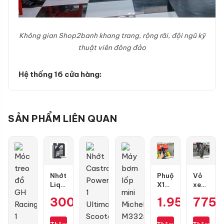
Không gian Shop2banh khang trang, rộng rãi, đội ngũ kỹ
thuật viên đông đảo
Hệ thống 16 cửa hàng:
SẢN PHẨM LIÊN QUAN
Nhớt
Phuộc
Vỏ
Liqui
X1R
xe
Moly
X03
Dunlop
300.000
₫
1.950.000
775
Motorbike
bình
TT902
Street
dầu
size
4T
cho
100/70-