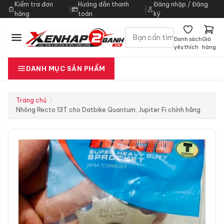
Kiểm tra đơn
Hướng dẫn thanh
Đăng nhập / Đăng
|
|
hàng
toán
ký
Danh sách
Giỏ
yêu thích
hàng
DANH MỤC SẢN PHẨM
Trang chủ
Nhông Recto 13T cho Datbike Quantum, Jupiter Fi chính hãng