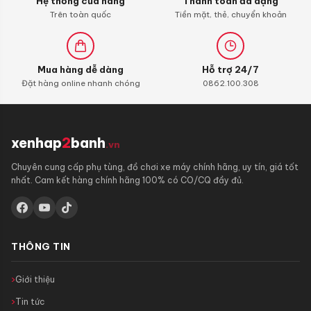
Hệ thống cửa hàng
Thanh toán đa dạng
Trên toàn quốc
Tiền mặt, thẻ, chuyển khoản
Mua hàng dễ dàng
Hỗ trợ 24/7
Đặt hàng online nhanh chóng
0862.100.308
xenhap
2
banh
.vn
Chuyên cung cấp phụ tùng, đồ chơi xe máy chính hãng, uy tín, giá tốt
nhất. Cam kết hàng chính hãng 100% có CO/CQ đầy đủ.
THÔNG TIN
Giới thiệu
Tin tức