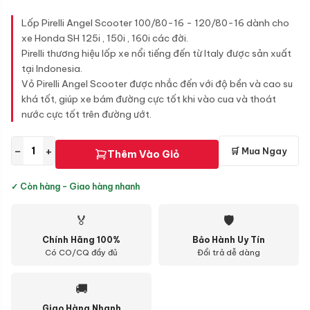
Lốp Pirelli Angel Scooter 100/80-16 - 120/80-16 dành cho
xe Honda SH 125i , 150i , 160i các đời.
Pirelli thương hiệu lốp xe nổi tiếng đến từ Italy được sản xuất
tại Indonesia.
Vỏ Pirelli Angel Scooter được nhắc đến với độ bền và cao su
khá tốt, giúp xe bám đường cực tốt khi vào cua và thoát
nước cực tốt trên đường ướt.
−
+
🛒 Mua Ngay
Thêm Vào Giỏ
✓ Còn hàng - Giao hàng nhanh
🏅
🛡
Chính Hãng 100%
Bảo Hành Uy Tín
Có CO/CQ đầy đủ
Đổi trả dễ dàng
🚚
Giao Hàng Nhanh