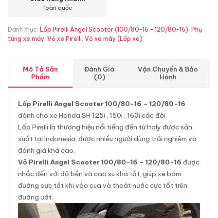
Toàn quốc
Danh mục:
Lốp Pirelli Angel Scooter (100/80-16 - 120/80-16)
,
Phụ
tùng xe máy
,
Vỏ xe Pirelli
,
Vỏ xe máy (Lốp xe)
Mô Tả Sản
Đánh Giá
Vận Chuyển & Bảo
Phẩm
(0)
Hành
Lốp Pirelli Angel Scooter 100/80-16 – 120/80-16
dành cho xe Honda SH 125i , 150i , 160i các đời.
Lốp Pirelli là thương hiệu nổi tiếng đến từ Italy được sản
xuất tại Indonesia, được nhiều người dùng trải nghiệm và
đánh giá khá cao.
Vỏ Pirelli Angel Scooter
100/80-16 – 120/80-16
được
nhắc đến với độ bền và cao su khá tốt, giúp xe bám
đường cực tốt khi vào cua và thoát nước cực tốt trên
đường ướt.