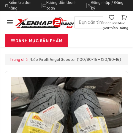
Kiểm tra đơn
Hướng dẫn thanh
Đăng nhập / Đăng
|
|
hàng
toán
ký
Danh sách
Giỏ
yêu thích
hàng
DANH MỤC SẢN PHẨM
Trang chủ
Lốp Pirelli Angel Scooter (100/80-16 – 120/80-16)