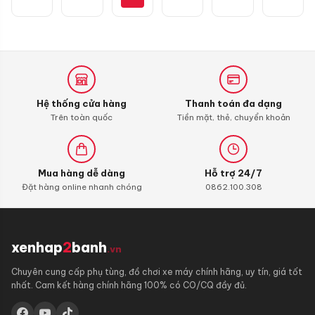
Liqui
Moly
4T
Additive
Shooter,
Carbon
Cleaner
Hệ thống cửa hàng
Thanh toán đa dạng
Trên toàn quốc
Tiền mặt, thẻ, chuyển khoản
Mua hàng dễ dàng
Hỗ trợ 24/7
Đặt hàng online nhanh chóng
0862.100.308
xenhap
2
banh
.vn
Chuyên cung cấp phụ tùng, đồ chơi xe máy chính hãng, uy tín, giá tốt
nhất. Cam kết hàng chính hãng 100% có CO/CQ đầy đủ.