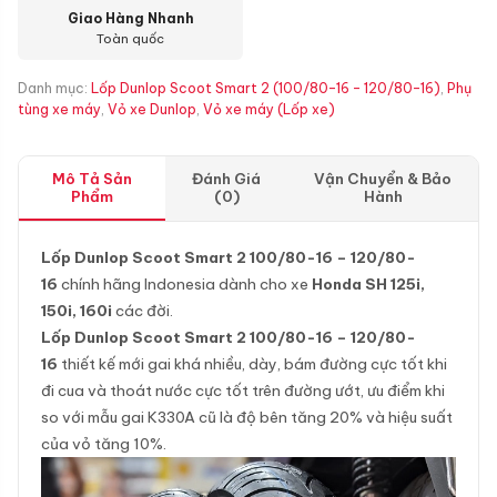
Giao Hàng Nhanh
Toàn quốc
Danh mục:
Lốp Dunlop Scoot Smart 2 (100/80-16 - 120/80-16)
,
Phụ
tùng xe máy
,
Vỏ xe Dunlop
,
Vỏ xe máy (Lốp xe)
Mô Tả Sản
Đánh Giá
Vận Chuyển & Bảo
Phẩm
(0)
Hành
Lốp Dunlop Scoot Smart 2 100/80-16 – 120/80-
16
chính hãng Indonesia dành cho xe
Honda SH 125i,
150i, 160i
các đời.
Lốp Dunlop Scoot Smart 2 100/80-16 – 120/80-
16
thiết kế mới gai khá nhiều, dày, bám đường cực tốt khi
đi cua và thoát nước cực tốt trên đường ướt, ưu điểm khi
so với mẫu gai K330A cũ là độ bên tăng 20% và hiệu suất
của vỏ tăng 10%.