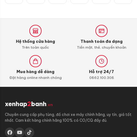
SH
Hệ thống cửa hàng
Thanh toán đa dạng
Trên toàn quốc
Tiền mặt, thẻ, chuyển khoản
Mua hàng dễ dàng
Hỗ trợ 24/7
Đặt hàng online nhanh chóng
0862.100.308
xenhap
2
banh
.vn
Chuyên cung cấp phụ tùng, đồ chơi xe máy chính hãng, uy tín, giá tốt
nhất. Cam kết hàng chính hãng 100% có CO/CQ đầy đủ.