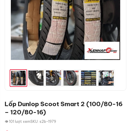
Lốp Dunlop Scoot Smart 2 (100/80-16
– 120/80-16)
👁 101 lượt xem
SKU: s2b-1979