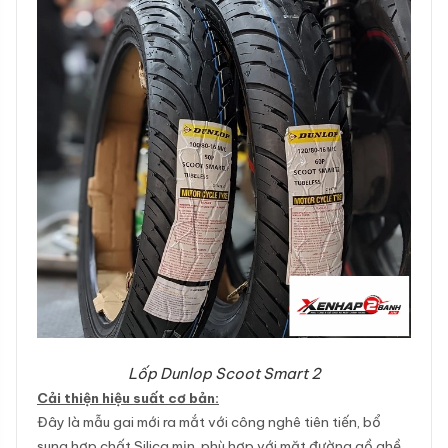
Lốp Dunlop Scoot Smart 2
Cải thiện hiệu suất cơ bản:
Đây là mẫu gai mới ra mắt với công nghê tiên tiến, bổ
sung hợp chất Silica mịn, phù hợp với mặt đường gồ ghề,