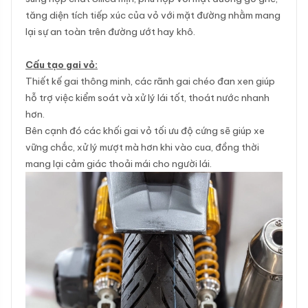
tăng diện tích tiếp xúc của vỏ với mặt đường nhằm mang
lại sự an toàn trên đường ướt hay khô.
Cấu tạo gai vỏ:
Thiết kế gai thông minh, các rãnh gai chéo đan xen giúp
hỗ trợ việc kiểm soát và xử lý lái tốt, thoát nước nhanh
hơn.
Bên cạnh đó các khối gai vỏ tối ưu độ cứng sẽ giúp xe
vững chắc, xử lý mượt mà hơn khi vào cua, đồng thời
mang lại cảm giác thoải mái cho người lái.