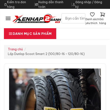
Kiểm tra đơn
Hướng dẫn thanh
Đăng nhập / Đăng
|
|
hàng
toán
ký
Danh sách
Giỏ
yêu thích
hàng
DANH MỤC SẢN PHẨM
Trang chủ
Lốp Dunlop Scoot Smart 2 (100/80-16 – 120/80-16)