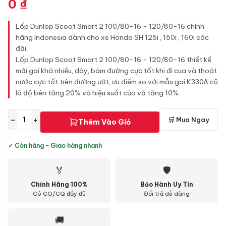
0
₫
Lốp Dunlop Scoot Smart 2 100/80-16 - 120/80-16 chính
hãng Indonesia dành cho xe Honda SH 125i , 150i , 160i các
đời.
Lốp Dunlop Scoot Smart 2 100/80-16 - 120/80-16 thiết kế
mới gai khá nhiều, dày, bám đường cực tốt khi đi cua và thoát
nước cực tốt trên đường ướt, ưu điểm so với mẫu gai K330A cũ
là độ bên tăng 20% và hiệu suất của vỏ tăng 10%.
−
+
🛒 Mua Ngay
Thêm Vào Giỏ
✓ Còn hàng - Giao hàng nhanh
🏅
🛡
Chính Hãng 100%
Bảo Hành Uy Tín
Có CO/CQ đầy đủ
Đổi trả dễ dàng
🚚