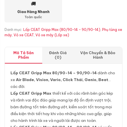
🚚
Giao Hàng Nhanh
Toàn quốc
Danh mục:
Lốp CEAT Gripp Max (80/90-14 - 90/90-14)
,
Phụ tùng xe
máy
,
Vỏ xe CEAT
,
Vỏ xe máy (Lốp xe)
Mô Tả Sản
Đánh Giá
Vận Chuyển & Bảo
Phẩm
(0)
Hành
Lốp CEAT Gripp Max 80/90-14 – 90/90-14
dành cho
xe
Air Blade, Vision, Vario, Click Thái, Genio, Beat
…
các đời.
Lốp CEAT Gripp Max
thiết kế với các rãnh bên góc kép
và rãnh vai độc đáo giúp mang lại độ ổn định vượt trội,
bám đường tốt trên đường ướt, kiểm soát tốt trong mọi
điều kiện thời tiết hay khi vào những khúc cua gấp, giúp
cho hành trình lái xe và người lái được an toàn.