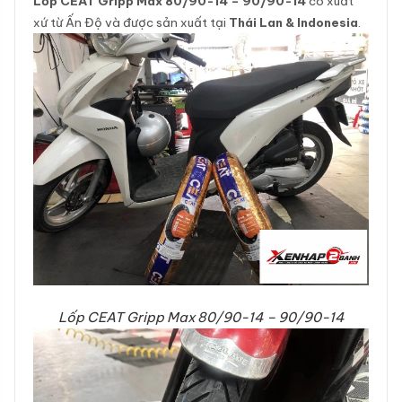
Lốp CEAT Gripp Max 80/90-14 – 90/90-14
có xuất
xứ từ Ấn Độ và được sản xuất tại
Thái Lan & Indonesia
.
Lốp CEAT Gripp Max 80/90-14 – 90/90-14