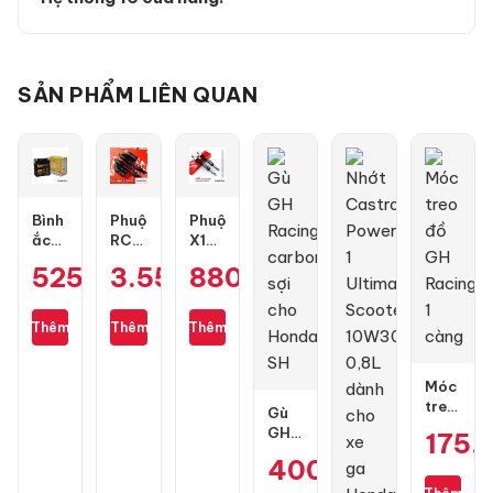
SẢN PHẨM LIÊN QUAN
Bình
Phuộc
Phuộc
ắc
RCB
X1R
quy
Flow
Nice
525.000
3.550.000
₫
880.000
₫
₫
GS
S
màu
GT7A-
cho
đen
H
Air
mới
Thêm
Thêm
Thêm
Blade
cho
Wave,
Dream,
Móc
Future
treo
Gù
chính
đồ
GH
175.
hãng
GH
Racing
400.000
₫
Racing
carbon
1
sợi