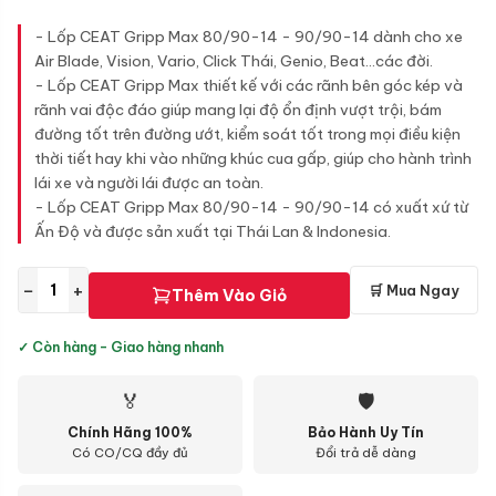
- Lốp CEAT Gripp Max 80/90-14 - 90/90-14 dành cho xe
Air Blade, Vision, Vario, Click Thái, Genio, Beat...các đời.
- Lốp CEAT Gripp Max thiết kế với các rãnh bên góc kép và
rãnh vai độc đáo giúp mang lại độ ổn định vượt trội, bám
đường tốt trên đường ướt, kiểm soát tốt trong mọi điều kiện
thời tiết hay khi vào những khúc cua gấp, giúp cho hành trình
lái xe và người lái được an toàn.
- Lốp CEAT Gripp Max 80/90-14 - 90/90-14 có xuất xứ từ
Ấn Độ và được sản xuất tại Thái Lan & Indonesia.
−
+
🛒 Mua Ngay
Thêm Vào Giỏ
✓ Còn hàng - Giao hàng nhanh
🏅
🛡
Chính Hãng 100%
Bảo Hành Uy Tín
Có CO/CQ đầy đủ
Đổi trả dễ dàng