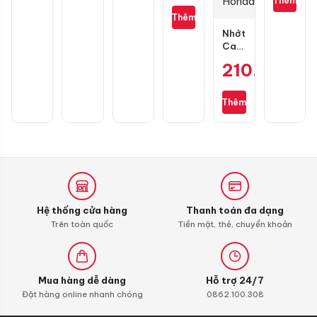
Thêm
càng
cho
Thêm
Honda
Nhớt
SH
Castrol
Power
210.000
₫
1
Ultimate
Scooter
Thêm
10W30
0,8L
dành
cho
xe
ga
Honda
Hệ thống cửa hàng
Thanh toán đa dạng
Trên toàn quốc
Tiền mặt, thẻ, chuyển khoản
Mua hàng dễ dàng
Hỗ trợ 24/7
Đặt hàng online nhanh chóng
0862.100.308