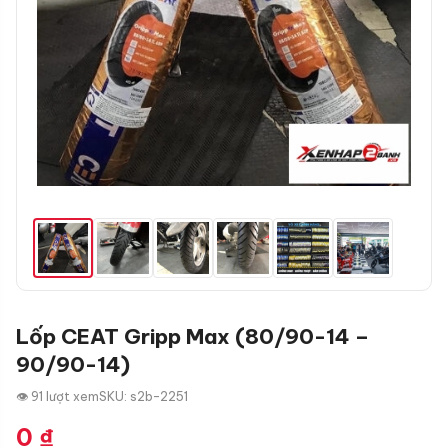
Lốp CEAT Gripp Max (80/90-14 –
90/90-14)
👁 91 lượt xem
SKU: s2b-2251
0
₫