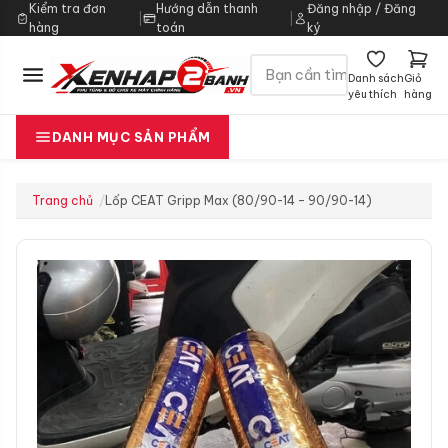
Kiểm tra đơn
Hướng dẫn thanh
Đăng nhập / Đăng
|
|
hàng
toán
ký
Danh sách
Giỏ
yêu thích
hàng
DANH MỤC SẢN PHẨM
Trang chủ
Lốp CEAT Gripp Max (80/90-14 – 90/90-14)