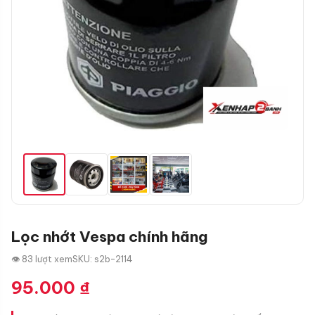
Lọc nhớt Vespa chính hãng
👁 83 lượt xem
SKU: s2b-2114
95.000
₫