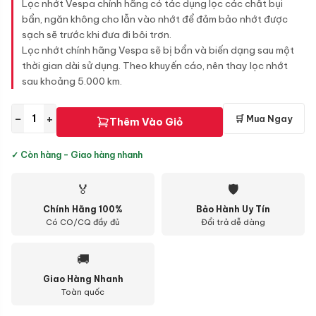
Lọc nhớt Vespa chính hãng có tác dụng lọc các chất bụi
bẩn, ngăn không cho lẫn vào nhớt để đảm bảo nhớt được
sạch sẽ trước khi đưa đi bôi trơn.
Lọc nhớt chính hãng Vespa sẽ bị bẩn và biến dạng sau một
thời gian dài sử dụng. Theo khuyến cáo, nên thay lọc nhớt
sau khoảng 5.000 km.
−
+
🛒 Mua Ngay
Thêm Vào Giỏ
✓ Còn hàng - Giao hàng nhanh
🏅
🛡
Chính Hãng 100%
Bảo Hành Uy Tín
Có CO/CQ đầy đủ
Đổi trả dễ dàng
🚚
Giao Hàng Nhanh
Toàn quốc