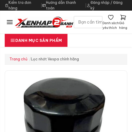
Kiểm tra đơn
Hướng dẫn thanh
Đăng nhập / Đăng
|
|
hàng
toán
ký
Danh sách
Giỏ
yêu thích
hàng
DANH MỤC SẢN PHẨM
Trang chủ
Lọc nhớt Vespa chính hãng