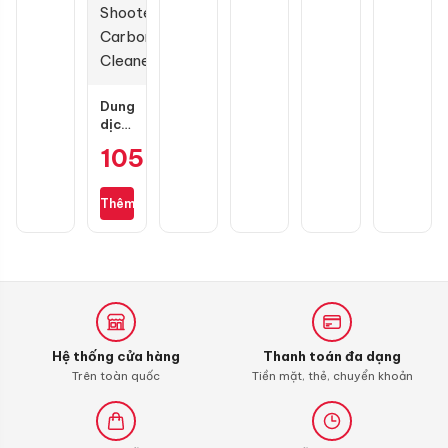
Dung
dịch
vệ
105.000
₫
sinh
buồng
đốt
Thêm
Liqui
Moly
4T
Additive
Shooter,
Carbon
Cleaner
Hệ thống cửa hàng
Thanh toán đa dạng
Trên toàn quốc
Tiền mặt, thẻ, chuyển khoản