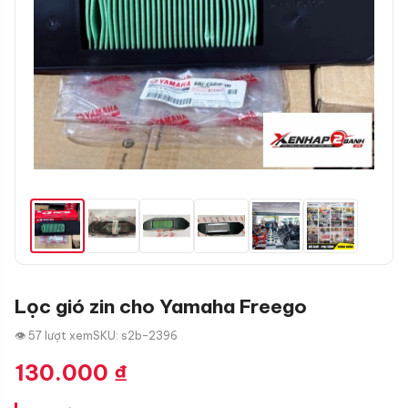
Lọc gió zin cho Yamaha Freego
👁 57 lượt xem
SKU: s2b-2396
130.000
₫