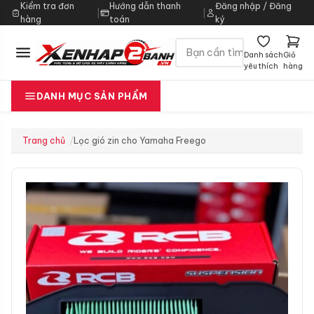
Kiểm tra đơn
Hướng dẫn thanh
Đăng nhập / Đăng
|
|
hàng
toán
ký
Danh sách
Giỏ
yêu thích
hàng
DANH MỤC SẢN PHẨM
Trang chủ
Lọc gió zin cho Yamaha Freego