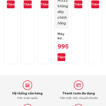
10W40
110/70-
gai
Air
H
Thêm
Thêm
Thêm
Thêm
Thêm
1L
17
kim
Blade
cương
3D
Máy
bơm
lốp
995.000
₫
mini
Michelin
M3325
Thêm
không
dây
chính
hãng
Hệ thống cửa hàng
Thanh toán đa dạng
Trên toàn quốc
Tiền mặt, thẻ, chuyển khoản