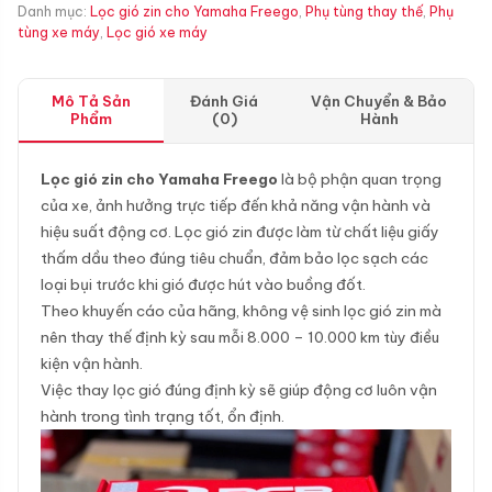
Danh mục:
Lọc gió zin cho Yamaha Freego
,
Phụ tùng thay thế
,
Phụ
tùng xe máy
,
Lọc gió xe máy
Mô Tả Sản
Đánh Giá
Vận Chuyển & Bảo
Phẩm
(0)
Hành
Lọc gió zin cho Yamaha Freego
là bộ phận quan trọng
của xe, ảnh hưởng trực tiếp đến khả năng vận hành và
hiệu suất động cơ. Lọc gió zin được làm từ chất liệu giấy
thấm dầu theo đúng tiêu chuẩn, đảm bảo lọc sạch các
loại bụi trước khi gió được hút vào buồng đốt.
Theo khuyến cáo của hãng, không vệ sinh lọc gió zin mà
nên thay thế định kỳ sau mỗi 8.000 – 10.000 km tùy điều
kiện vận hành.
Việc thay lọc gió đúng định kỳ sẽ giúp động cơ luôn vận
hành trong tình trạng tốt, ổn định.