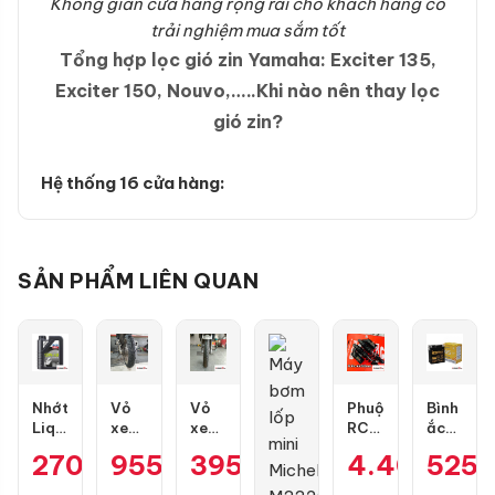
Không gian cửa hàng rộng rãi cho khách hàng có
trải nghiệm mua sắm tốt
Tổng hợp lọc gió zin Yamaha: Exciter 135,
Exciter 150, Nouvo,…..Khi nào nên thay lọc
gió zin?
Hệ thống 16 cửa hàng:
SẢN PHẨM LIÊN QUAN
Nhớt
Vỏ
Vỏ
Phuộc
Bình
Liqui
xe
xe
RCB
ắc
Moly
Dunlop
Maxxis
Flow
quy
270.000
955.000
₫
395.000
₫
₫
4.400.00
525
Motorbike
GT601
70/90-
Pro
GS
Scooter
size
17
cho
GT7A-