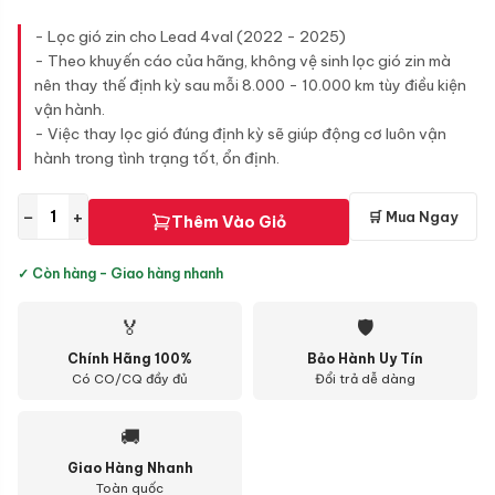
- Lọc gió zin cho Lead 4val (2022 - 2025)
- Theo khuyến cáo của hãng, không vệ sinh lọc gió zin mà
nên thay thế định kỳ sau mỗi 8.000 - 10.000 km tùy điều kiện
vận hành.
- Việc thay lọc gió đúng định kỳ sẽ giúp động cơ luôn vận
hành trong tình trạng tốt, ổn định.
−
+
🛒 Mua Ngay
Thêm Vào Giỏ
✓ Còn hàng - Giao hàng nhanh
🏅
🛡
Chính Hãng 100%
Bảo Hành Uy Tín
Có CO/CQ đầy đủ
Đổi trả dễ dàng
🚚
Giao Hàng Nhanh
Toàn quốc