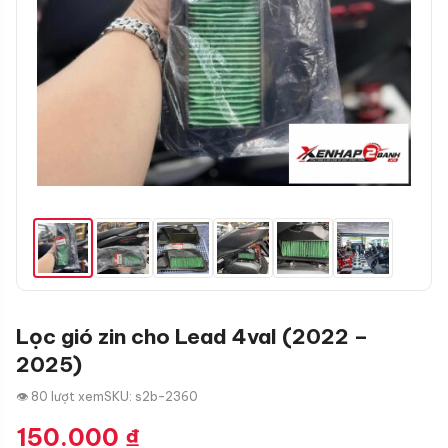
Lọc gió zin cho Lead 4val (2022 –
2025)
👁 80 lượt xem
SKU: s2b-2360
150.000
₫