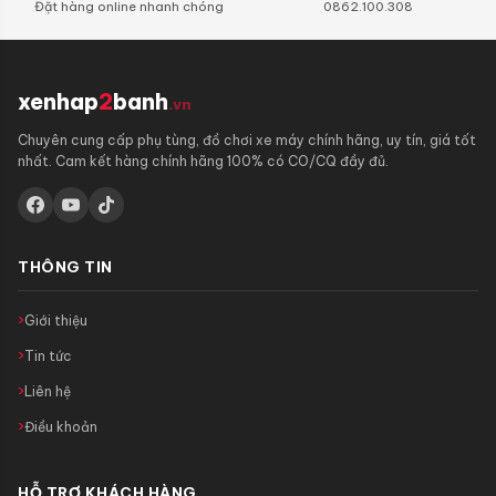
Đặt hàng online nhanh chóng
0862.100.308
xenhap
2
banh
.vn
Chuyên cung cấp phụ tùng, đồ chơi xe máy chính hãng, uy tín, giá tốt
nhất. Cam kết hàng chính hãng 100% có CO/CQ đầy đủ.
THÔNG TIN
Giới thiệu
Tin tức
Liên hệ
Điều khoản
HỖ TRỢ KHÁCH HÀNG