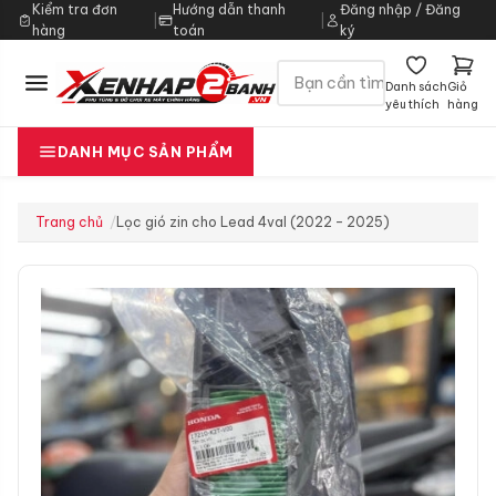
Kiểm tra đơn
Hướng dẫn thanh
Đăng nhập / Đăng
|
|
hàng
toán
ký
Danh sách
Giỏ
yêu thích
hàng
DANH MỤC SẢN PHẨM
Trang chủ
Lọc gió zin cho Lead 4val (2022 – 2025)