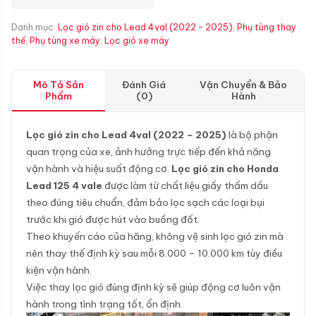
Danh mục:
Lọc gió zin cho Lead 4val (2022 - 2025)
,
Phụ tùng thay
thế
,
Phụ tùng xe máy
,
Lọc gió xe máy
Mô Tả Sản
Đánh Giá
Vận Chuyển & Bảo
Phẩm
(0)
Hành
Lọc gió zin cho Lead 4val (2022 – 2025)
là bộ phận
quan trọng của xe, ảnh hưởng trực tiếp đến khả năng
vận hành và hiệu suất động cơ.
Lọc gió zin cho Honda
Lead 125 4 vale
được làm từ chất liệu giấy thấm dầu
theo đúng tiêu chuẩn, đảm bảo lọc sạch các loại bụi
trước khi gió được hút vào buồng đốt.
Theo khuyến cáo của hãng, không vệ sinh lọc gió zin mà
nên thay thế định kỳ sau mỗi 8.000 – 10.000 km tùy điều
kiện vận hành.
Việc thay lọc gió đúng định kỳ sẽ giúp động cơ luôn vận
hành trong tình trạng tốt, ổn định.