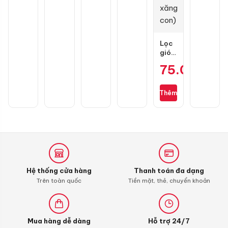
Lọc
gió
zin
75.000
₫
cho
Wave
S110,
Thêm
RSX
110,
Blade
110,
Alpha
110
(bình
xăng
Hệ thống cửa hàng
Thanh toán đa dạng
con)
Trên toàn quốc
Tiền mặt, thẻ, chuyển khoản
Mua hàng dễ dàng
Hỗ trợ 24/7