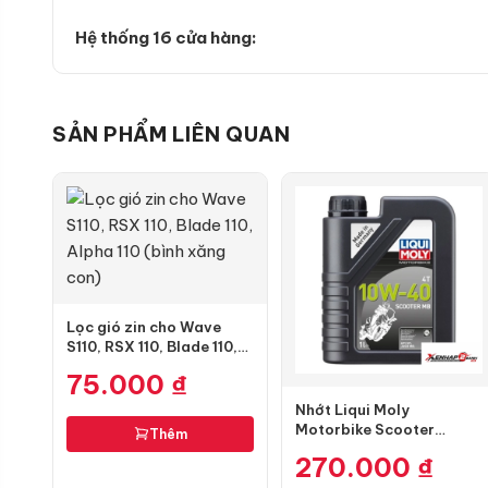
Hệ thống 16 cửa hàng:
SẢN PHẨM LIÊN QUAN
Lọc gió zin cho Wave
S110, RSX 110, Blade 110,
Alpha 110 (bình xăng con)
75.000
₫
Nhớt Liqui Moly
Motorbike Scooter
Thêm
10W40 1L
270.000
₫