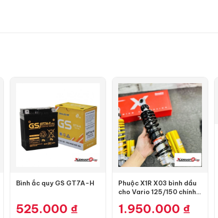
Bình ắc quy GS GT7A-H
Phuộc X1R X03 bình dầu
cho Vario 125/150 chính
hãng
525.000
₫
1.950.000
₫