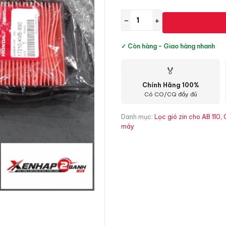
−
+
✓ Còn hàng - Giao hàng nhanh
🏅
Chính Hãng 100%
Có CO/CQ đầy đủ
Danh mục:
Lọc gió zin cho AB 110, 
máy