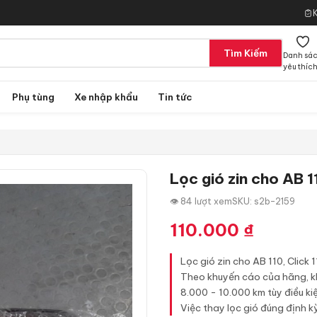
Tìm Kiếm
Danh sá
yêu thíc
Phụ tùng
Xe nhập khẩu
Tin tức
Lọc gió zin cho AB 1
👁 84 lượt xem
SKU: s2b-2159
110.000
₫
Lọc gió zin cho AB 110, Click 
Theo khuyến cáo của hãng, kh
8.000 - 10.000 km tùy điều ki
Việc thay lọc gió đúng định k