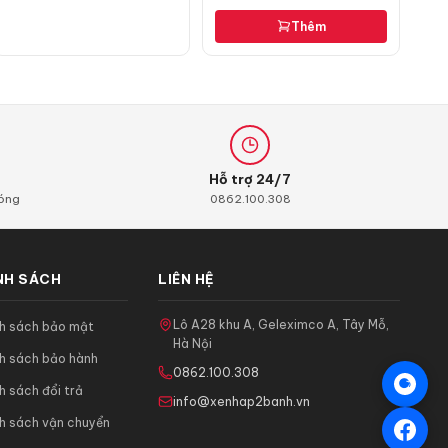
Thêm
Hỗ trợ 24/7
hóng
0862.100.308
NH SÁCH
LIÊN HỆ
Lô A28 khu A, Geleximco A, Tây Mỗ,
nh sách bảo mật
Hà Nội
h sách bảo hành
0862.100.308
h sách đổi trả
info@xenhap2banh.vn
h sách vận chuyển