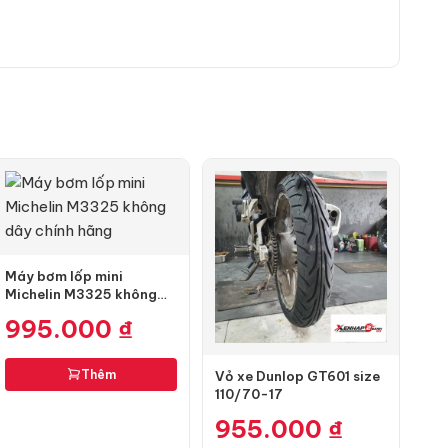
Máy bơm lốp mini
Michelin M3325 không
dây chính hãng
995.000
₫
Thêm
Vỏ xe Dunlop GT601 size
110/70-17
955.000
₫