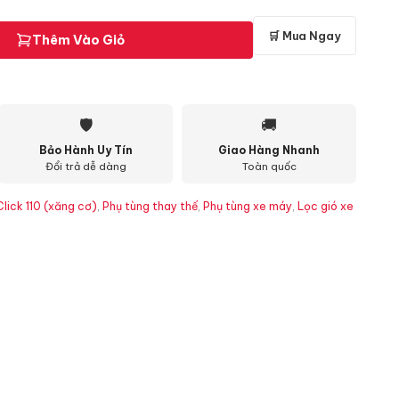
🛒 Mua Ngay
Thêm Vào Giỏ
🛡
🚚
Bảo Hành Uy Tín
Giao Hàng Nhanh
Đổi trả dễ dàng
Toàn quốc
Click 110 (xăng cơ)
,
Phụ tùng thay thế
,
Phụ tùng xe máy
,
Lọc gió xe