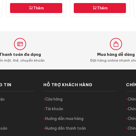
Thêm
Thêm
Thanh toán đa dạng
Mua hàng dễ dàng
ền mặt, thẻ, chuyển khoản
Đặt hàng online nhanh c
 TIN
HỖ TRỢ KHÁCH HÀNG
CHÍ
iệu
Cửa hàng
Chí
c
Tài khoản
Chín
ệ
Hướng dẫn mua hàng
Chín
hoản
Hướng dẫn thanh toán
Chín