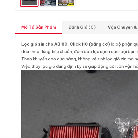
Mô Tả Sản Phẩm
Đánh Giá (0)
Vận Chuyển &
Lọc gió zin cho AB 110, Click 110 (xăng cơ)
là bộ phận qu
dầu theo đúng tiêu chuẩn, đảm bảo lọc sạch các loại bụi t
Theo khuyến cáo của hãng, không vệ sinh lọc gió zin mà nê
Việc thay lọc gió đúng định kỳ sẽ giúp động cơ luôn vận hà