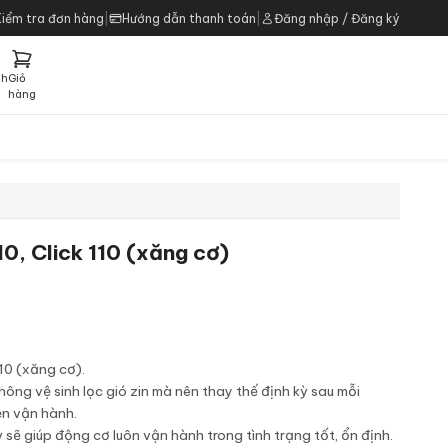
Kiểm tra đơn hàng
|
Hướng dẫn thanh toán
|
Đăng nhập / Đăng ký
ch
Giỏ
h
hàng
10, Click 110 (xăng cơ)
110 (xăng cơ).
ông vệ sinh lọc gió zin mà nên thay thế định kỳ sau mỗi
ện vận hành.
ỳ sẽ giúp động cơ luôn vận hành trong tình trạng tốt, ổn định.