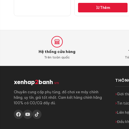
Thêm
Hệ thống cửa hàng
Trên toàn quốc
Ti
THÔNG
xenhap
2
banh
.vn
Chuyên cung cấp phụ tùng, đồ chơi xe máy chính
Giới th
hãng, uy tín, giá tốt nhất. Cam kết hàng chính hãng
100% có CO/CQ đầy đủ.
Tin tứ
Liên h
Điều k