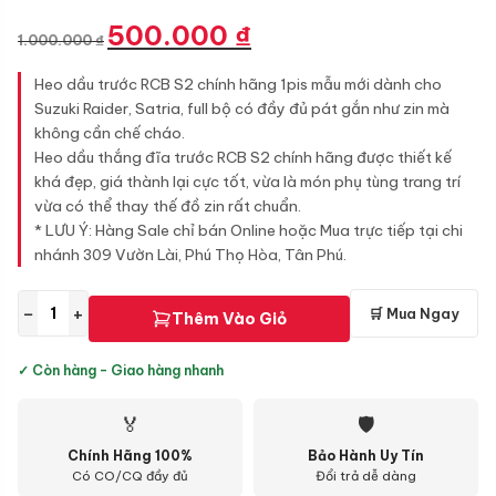
Giá
Giá
500.000
₫
1.000.000
₫
gốc
hiện
là:
tại
Heo dầu trước RCB S2 chính hãng 1pis mẫu mới dành cho
1.000.000 ₫.
là:
Suzuki Raider, Satria, full bộ có đầy đủ pát gắn như zin mà
500.000 ₫.
không cần chế cháo.
Heo dầu thắng đĩa trước RCB S2 chính hãng được thiết kế
khá đẹp, giá thành lại cực tốt, vừa là món phụ tùng trang trí
vừa có thể thay thế đồ zin rất chuẩn.
* LƯU Ý: Hàng Sale chỉ bán Online hoặc Mua trực tiếp tại chi
nhánh 309 Vườn Lài, Phú Thọ Hòa, Tân Phú.
−
+
🛒 Mua Ngay
Thêm Vào Giỏ
✓ Còn hàng - Giao hàng nhanh
🏅
🛡
Chính Hãng 100%
Bảo Hành Uy Tín
Có CO/CQ đầy đủ
Đổi trả dễ dàng