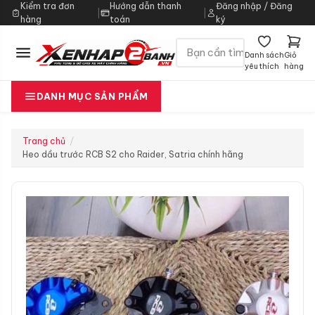
Kiểm tra đơn
Hướng dẫn thanh
Đăng nhập / Đăng
|
|
hàng
toán
ký
Danh sách
Giỏ
yêu thích
hàng
DANH MỤC SẢN PHẨM
Trang chủ
Heo dầu trước RCB S2 cho Raider, Satria chính hãng