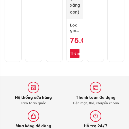
Lọc
gió
zin
75.000
₫
cho
Wave
S110,
Thêm
RSX
110,
Blade
110,
Alpha
110
(bình
xăng
Hệ thống cửa hàng
Thanh toán đa dạng
con)
Trên toàn quốc
Tiền mặt, thẻ, chuyển khoản
Mua hàng dễ dàng
Hỗ trợ 24/7