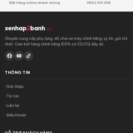
Đặt hàng online nhanh chóng
0862.100.308
xenhap
2
banh
.vn
Chuyên cung cấp phụ tùng, đồ chơi xe máy chính hãng, uy tín, giá tốt
nhất. Cam kết hàng chính hãng 100% có CO/CQ đầy đủ.
THÔNG TIN
Giới thiệu
Tin tức
Liên hệ
Điều khoản
HỖ TRỢ KHÁCH HÀNG