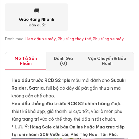
🚚
Giao Hàng Nhanh
Toàn quốc
Danh mục:
Heo dầu xe máy
,
Phụ tùng thay thế
,
Phụ tùng xe máy
Mô Tả Sản
Đánh Giá
Vận Chuyển & Bảo
Phẩm
(0)
Hành
Heo dầu trước RCB S2 1pis
mẫu mới dành cho
Suzuki
Raider, Satria
, full bộ có đầy đủ pát gắn như zin mà
không cần chế cháo.
Heo dầu thắng đĩa trước RCB S2 chính hãng
được
thiết kế khá đẹp, giá thành lại cực tốt, vừa là món phụ
tùng trang trí vừa có thể thay thế đồ zin rất chuẩn.
* LƯU Ý:
Hàng Sale chỉ bán Online hoặc Mua trực tiếp
tại chi nhánh 309 Vườn Lài, Phú Thọ Hòa, Tân Phú.