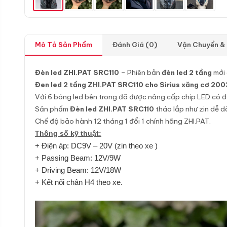
Mô Tả Sản Phẩm
Đánh Giá (0)
Vận Chuyển &
Đèn led ZHI.PAT SRC110
– Phiên bản
đèn led 2 tầng
mới
Đen led 2 tầng ZHI.PAT SRC110 cho Sirius xăng cơ 20
Với 6 bóng led bên trong đã được nâng cấp chip LED có đ
Sản phẩm
Đèn led ZHI.PAT SRC110
tháo lắp như zin dễ 
Chế độ bảo hành 12 tháng 1 đổi 1 chính hãng ZHI.PAT.
Thông số kỹ thuật:
+ Điện áp: DC9V – 20V (zin theo xe )
+ Passing Beam: 12V/9W
+ Driving Beam: 12V/18W
+ Kết nối chân H4 theo xe.