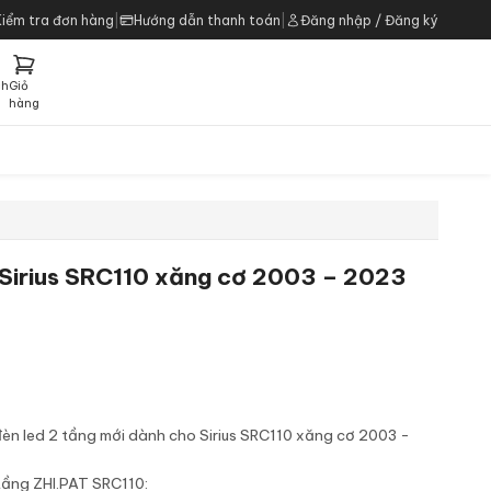
Kiểm tra đơn hàng
|
Hướng dẫn thanh toán
|
Đăng nhập / Đăng ký
ch
Giỏ
h
hàng
 Sirius SRC110 xăng cơ 2003 – 2023
èn led 2 tầng mới dành cho Sirius SRC110 xăng cơ 2003 -
tầng ZHI.PAT SRC110: