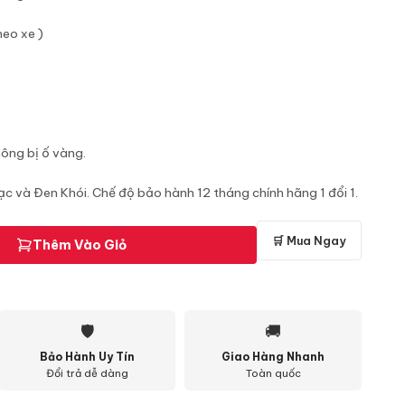
heo xe )
hông bị ố vàng.
ạc và Đen Khói. Chế độ bảo hành 12 tháng chính hãng 1 đổi 1.
🛒 Mua Ngay
Thêm Vào Giỏ
🛡
🚚
Bảo Hành Uy Tín
Giao Hàng Nhanh
Đổi trả dễ dàng
Toàn quốc