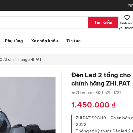
Tìm Kiếm
Danh sá
yêu thíc
Phụ tùng
Xe nhập khẩu
Tin tức
2023 chính hãng ZHI.PAT
Đèn Led 2 tầng cho
chính hãng ZHI.PAT
👁 71 lượt xem
SKU: s2b-1737
1.450.000
₫
ZHI.PAT SRC110 – Phiên bản đ
2022 .
Thông số kỹ thuât Đèn led 2 