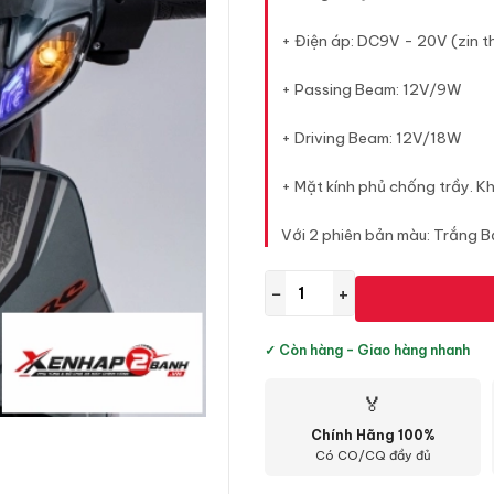
+ Điện áp: DC9V - 20V (zin t
+ Passing Beam: 12V/9W
+ Driving Beam: 12V/18W
+ Mặt kính phủ chống trầy. K
Với 2 phiên bản màu: Trắng B
−
+
✓ Còn hàng - Giao hàng nhanh
🏅
Chính Hãng 100%
Có CO/CQ đầy đủ