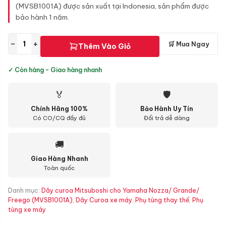
(MVSB1001A) được sản xuất tại Indonesia, sản phẩm được
bảo hành 1 năm.
−
+
🛒 Mua Ngay
Thêm Vào Giỏ
✓ Còn hàng - Giao hàng nhanh
🏅
🛡
Chính Hãng 100%
Bảo Hành Uy Tín
Có CO/CQ đầy đủ
Đổi trả dễ dàng
🚚
Giao Hàng Nhanh
Toàn quốc
Danh mục:
Dây curoa Mitsuboshi cho Yamaha Nozza/ Grande/
Freego (MVSB1001A)
,
Dây Curoa xe máy
,
Phụ tùng thay thế
,
Phụ
tùng xe máy