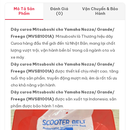
Mô Tả Sản
Đánh Giá
Vận Chuyển & Bảo
Phẩm
(0)
Hành
Dây curoa Mitsuboshi cho Yamaha Nozza/ Grande/
Freego (MVSB1001A)
. Mitsuboshi là Thương hiệu dây
Curoa hàng đầu thế giới đến từ Nhật Bản, mang lại chất
lượng vượt trội, vận hành bền bỉ trong cả ngành oto và
xe máy.
Dây curoa Mitsuboshi cho Yamaha Nozza/ Grande/
Freego (MVSB1001A)
được thiết kế chịu nhiệt cao, tăng
tuổi thọ sản phẩm, truyền động mượt mà, êm ái rất tối ưu
cho khả năng vận hành.
Dây curoa Mitsuboshi cho Yamaha Nozza/ Grande/
Freego (MVSB1001A)
được sản xuất tại Indonesia, sản
phẩm được bảo hành 1 năm.