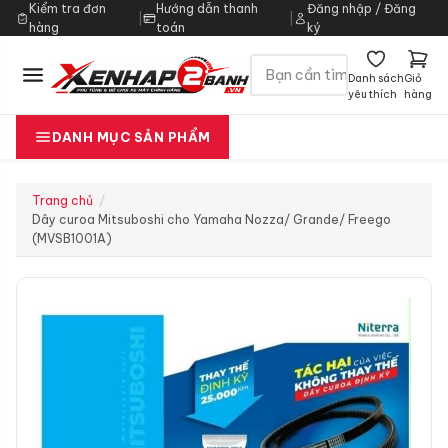
Kiểm tra đơn
Hướng dẫn thanh
Đăng nhập / Đăng
|
|
hàng
toán
ký
Danh sách
Giỏ
yêu thích
hàng
DANH MỤC SẢN PHẨM
Trang chủ
Dây curoa Mitsuboshi cho Yamaha Nozza/ Grande/ Freego
(MVSB1001A)