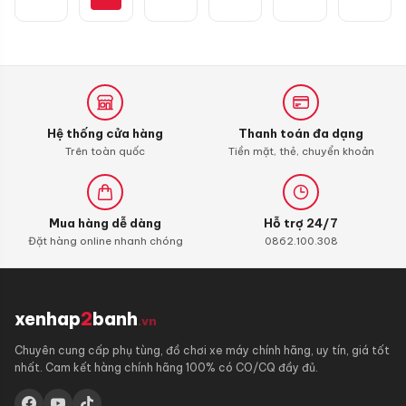
10W30
0,8L
dành
cho
xe
ga
Honda
Hệ thống cửa hàng
Thanh toán đa dạng
Trên toàn quốc
Tiền mặt, thẻ, chuyển khoản
Mua hàng dễ dàng
Hỗ trợ 24/7
Đặt hàng online nhanh chóng
0862.100.308
xenhap
2
banh
.vn
Chuyên cung cấp phụ tùng, đồ chơi xe máy chính hãng, uy tín, giá tốt
nhất. Cam kết hàng chính hãng 100% có CO/CQ đầy đủ.