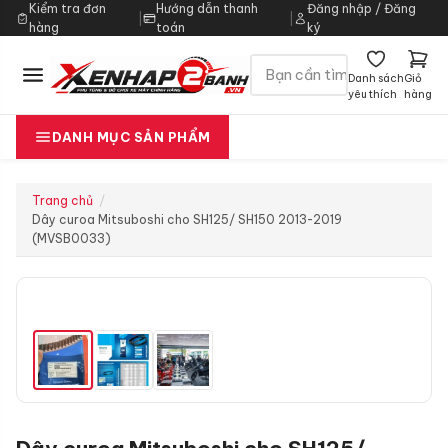
Kiểm tra đơn
Hướng dẫn thanh
Đăng nhập / Đăng
|
|
hàng
toán
ký
Danh sách
Giỏ
yêu thích
hàng
DANH MỤC SẢN PHẨM
Trang chủ
Dây curoa Mitsuboshi cho SH125/ SH150 2013-2019
(MVSB0033)