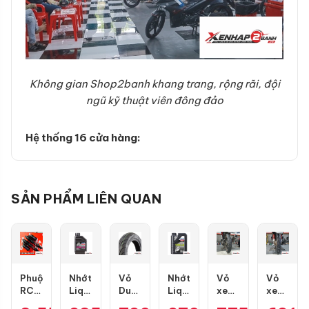
Không gian Shop2banh khang trang, rộng rãi, đội
ngũ kỹ thuật viên đông đảo
Hệ thống 16 cửa hàng:
SẢN PHẨM LIÊN QUAN
Phuộc
Nhớt
Vỏ
Nhớt
Vỏ
Vỏ
RCB
Liqui
Dunlop
Liqui
xe
xe
Flow
Motorbike
D307
Moly
Dunlop
Dunlop