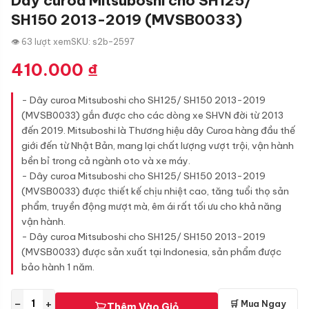
Dây curoa Mitsuboshi cho SH125/
SH150 2013-2019 (MVSB0033)
👁 63 lượt xem
SKU: s2b-2597
410.000
₫
- Dây curoa Mitsuboshi cho SH125/ SH150 2013-2019
(MVSB0033) gắn được cho các dòng xe SHVN đời từ 2013
đến 2019. Mitsuboshi là Thương hiệu dây Curoa hàng đầu thế
giới đến từ Nhật Bản, mang lại chất lượng vượt trội, vận hành
bền bỉ trong cả ngành oto và xe máy.
- Dây curoa Mitsuboshi cho SH125/ SH150 2013-2019
(MVSB0033) được thiết kế chịu nhiệt cao, tăng tuổi thọ sản
phẩm, truyền động mượt mà, êm ái rất tối ưu cho khả năng
vận hành.
- Dây curoa Mitsuboshi cho SH125/ SH150 2013-2019
(MVSB0033) được sản xuất tại Indonesia, sản phẩm được
bảo hành 1 năm.
−
+
🛒 Mua Ngay
Thêm Vào Giỏ