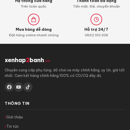
Hệ thống cửa hàng
Thanh toán đa dạng
con)
Trên toàn quốc
Tiền mặt, thẻ, chuyển khoản
Mua hàng dễ dàng
Hỗ trợ 24/7
Đặt hàng online nhanh chóng
0862.100.308
xenhap
2
banh
.vn
Chuyên cung cấp phụ tùng, đồ chơi xe máy chính hãng, uy tín, giá tốt
nhất. Cam kết hàng chính hãng 100% có CO/CQ đầy đủ.
THÔNG TIN
Giới thiệu
Tin tức