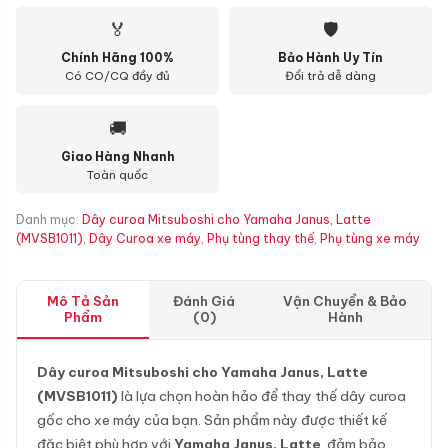
🏅
🛡
Chính Hãng 100%
Bảo Hành Uy Tín
Có CO/CQ đầy đủ
Đổi trả dễ dàng
🚚
Giao Hàng Nhanh
Toàn quốc
Danh mục:
Dây curoa Mitsuboshi cho Yamaha Janus, Latte
(MVSB1011)
,
Dây Curoa xe máy
,
Phụ tùng thay thế
,
Phụ tùng xe máy
Mô Tả Sản
Đánh Giá
Vận Chuyển & Bảo
Phẩm
(0)
Hành
Dây curoa Mitsuboshi cho Yamaha Janus, Latte
(MVSB1011)
là lựa chọn hoàn hảo để thay thế dây curoa
gốc cho xe máy của bạn. Sản phẩm này được thiết kế
đặc biệt phù hợp với
Yamaha Janus, Latte
, đảm bảo