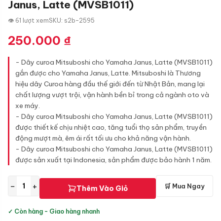
Janus, Latte (MVSB1011)
👁 61 lượt xem
SKU: s2b-2595
250.000
₫
- Dây curoa Mitsuboshi cho Yamaha Janus, Latte (MVSB1011)
gắn được cho Yamaha Janus, Latte. Mitsuboshi là Thương
hiệu dây Curoa hàng đầu thế giới đến từ Nhật Bản, mang lại
chất lượng vượt trội, vận hành bền bỉ trong cả ngành oto và
xe máy.
- Dây curoa Mitsuboshi cho Yamaha Janus, Latte (MVSB1011)
được thiết kế chịu nhiệt cao, tăng tuổi thọ sản phẩm, truyền
động mượt mà, êm ái rất tối ưu cho khả năng vận hành.
- Dây curoa Mitsuboshi cho Yamaha Janus, Latte (MVSB1011)
được sản xuất tại Indonesia, sản phẩm được bảo hành 1 năm.
−
+
🛒 Mua Ngay
Thêm Vào Giỏ
✓ Còn hàng - Giao hàng nhanh