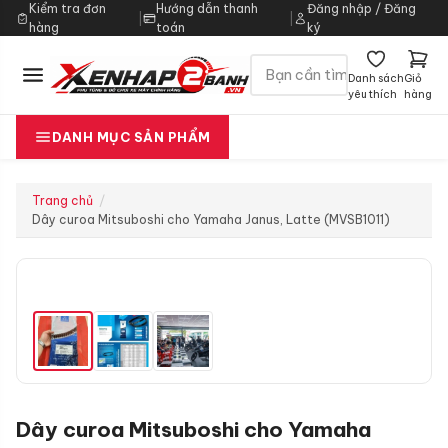
Kiểm tra đơn
Hướng dẫn thanh
Đăng nhập / Đăng
|
|
hàng
toán
ký
Danh sách
Giỏ
yêu thích
hàng
DANH MỤC SẢN PHẨM
Trang chủ
Dây curoa Mitsuboshi cho Yamaha Janus, Latte (MVSB1011)
Dây curoa Mitsuboshi cho Yamaha