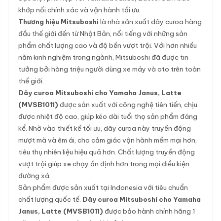
khớp nối chính xác và vận hành tối ưu.
Thương hiệu Mitsuboshi
là nhà sản xuất dây curoa hàng
đầu thế giới đến từ Nhật Bản, nổi tiếng với những sản
phẩm chất lượng cao và độ bền vượt trội. Với hơn nhiều
năm kinh nghiệm trong ngành, Mitsuboshi đã được tin
tưởng bởi hàng triệu người dùng xe máy và oto trên toàn
thế giới.
Dây curoa Mitsuboshi cho Yamaha Janus, Latte
(MVSB1011)
được sản xuất với công nghệ tiên tiến, chịu
được nhiệt độ cao, giúp kéo dài tuổi thọ sản phẩm đáng
kể. Nhờ vào thiết kế tối ưu, dây curoa này truyền động
mượt mà và êm ái, cho cảm giác vận hành mềm mại hơn,
tiêu thụ nhiên liệu hiệu quả hơn. Chất lượng truyền động
vượt trội giúp xe chạy ổn định hơn trong mọi điều kiện
đường xá.
Sản phẩm được sản xuất tại Indonesia với tiêu chuẩn
chất lượng quốc tế.
Dây curoa Mitsuboshi cho Yamaha
Janus, Latte (MVSB1011)
được bảo hành chính hãng 1