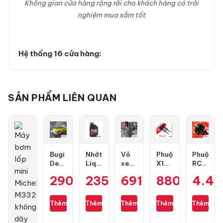
Không gian cửa hàng rộng rãi cho khách hàng có trải
nghiệm mua sắm tốt
Hệ thống 16 cửa hàng:
SẢN PHẨM LIÊN QUAN
Bugi
Nhớt
Vỏ
Phuộc
Phuộc
Denso
Liqui
xe
X1R
RCB
IU22
Motorbike
Dunlop
Nice
Flow
290.000
235.000
₫
691.000
₫
880.000
₫
4.4
₫
Air
10W40
TT902
màu
Pro
Blade,
Formula
size
đen
cho
PCX,
0.8L
80/90-
mới
Air
Thêm
Thêm
Thêm
Thêm
Thêm
Lead,
17
cho
Blade
Future,
Wave,