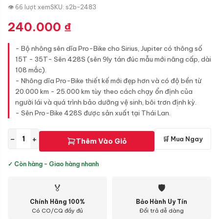
👁 66 lượt xem
SKU: s2b-2483
240.000
₫
- Bộ nhông sên dĩa Pro-Bike cho Sirius, Jupiter có thông số
15T - 35T- Sên 428S (sên 9ly tán đúc mẫu mới nâng cấp, dài
108 mắc).
- Nhông dĩa Pro-Bike thiết kế mới đẹp hơn và có độ bền từ
20.000 km - 25.000 km tùy theo cách chạy ổn định của
người lái và quá trình bảo dưỡng vệ sinh, bôi trơn định kỳ.
- Sên Pro-Bike 428S được sản xuất tại Thái Lan.
−
+
🛒 Mua Ngay
Thêm Vào Giỏ
✓ Còn hàng - Giao hàng nhanh
🏅
🛡
Chính Hãng 100%
Bảo Hành Uy Tín
Có CO/CQ đầy đủ
Đổi trả dễ dàng