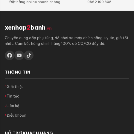
Đặt hàng online nhanh chóng
0862.100.308
xenhap
2
banh
.vn
Chuyên cung cấp phụ tùng, đồ chơi xe máy chính hãng, uy tín, giá tốt
nhất. Cam kết hàng chính hãng 100% có CO/CQ đầy đủ.
THÔNG TIN
Giới thiệu
Tin tức
Liên hệ
Điều khoản
HỖ TRỢ KHÁCH HÀNG