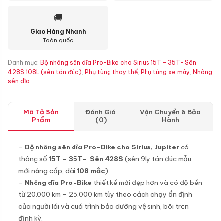
🚚
Giao Hàng Nhanh
Toàn quốc
Danh mục:
Bộ nhông sên dĩa Pro-Bike cho Sirius 15T - 35T- Sên
428S 108L (sên tán đúc)
,
Phụ tùng thay thế
,
Phụ tùng xe máy
,
Nhông
sên dĩa
Mô Tả Sản
Đánh Giá
Vận Chuyển & Bảo
Phẩm
(0)
Hành
–
Bộ nhông sên dĩa Pro-Bike cho Sirius, Jupiter
có
thông số
15T – 35T- Sên 428S
(sên 9ly tán đúc mẫu
mới nâng cấp, dài
108 mắc
).
–
Nhông dĩa Pro-Bike
thiết kế mới đẹp hơn và có độ bền
từ 20.000 km – 25.000 km tùy theo cách chạy ổn định
của người lái và quá trình bảo dưỡng vệ sinh, bôi trơn
định kỳ.