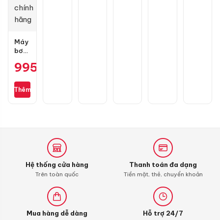
Wave,
Dream,
SH
Future
Mode,
chính
Vario
hãng
Máy
bơm
lốp
995.000
₫
mini
Michelin
M3325
Thêm
không
dây
chính
hãng
Hệ thống cửa hàng
Thanh toán đa dạng
Trên toàn quốc
Tiền mặt, thẻ, chuyển khoản
Mua hàng dễ dàng
Hỗ trợ 24/7