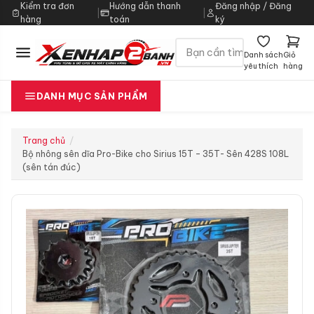
Kiểm tra đơn
Hướng dẫn thanh
Đăng nhập / Đăng
|
|
hàng
toán
ký
Danh sách
Giỏ
yêu thích
hàng
DANH MỤC SẢN PHẨM
Trang chủ
Bộ nhông sên dĩa Pro-Bike cho Sirius 15T – 35T- Sên 428S 108L
(sên tán đúc)