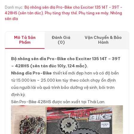
Danh mục:
Bộ nhông sên dĩa Pro-Bike cho Exciter 135 14T - 39T -
428HS (sên tán đúc)
,
Phụ tùng thay thế
,
Phụ tùng xe máy
,
Nhông
sên dĩa
Mô Tả Sản
Đánh Giá
Vận Chuyển & Bảo
Phẩm
(0)
Hành
Bộ nhông sên dĩa Pro-Bike cho Exciter 135 14T – 39T
– 428HS (sên tán đúc 10ly, 124 mắc).
Nhông dĩa Pro-Bike
thiết kế mới đẹp hơn và có độ bền
từ 15.000 km – 25.000 km tùy theo cách chạy ổn định
của người lái và quá trình bảo dưỡng vệ sinh, bôi trơn
định kỳ.
Sên Pro-Bike 428HS được sản xuất tại Thái Lan.