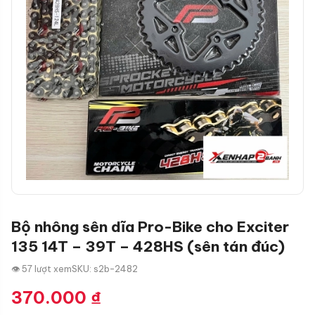
Bộ nhông sên dĩa Pro-Bike cho Exciter
135 14T – 39T – 428HS (sên tán đúc)
👁 57 lượt xem
SKU: s2b-2482
370.000
₫