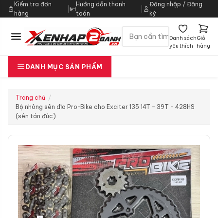
Kiểm tra đơn
Hướng dẫn thanh
Đăng nhập / Đăng
|
|
hàng
toán
ký
Danh sách
Giỏ
yêu thích
hàng
DANH MỤC SẢN PHẨM
Trang chủ
Bộ nhông sên dĩa Pro-Bike cho Exciter 135 14T – 39T – 428HS
(sên tán đúc)