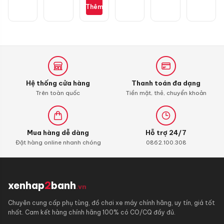
M3325
Thêm
không
dây
chính
hãng
Hệ thống cửa hàng
Thanh toán đa dạng
Trên toàn quốc
Tiền mặt, thẻ, chuyển khoản
Mua hàng dễ dàng
Hỗ trợ 24/7
Đặt hàng online nhanh chóng
0862.100.308
xenhap
2
banh
.vn
Chuyên cung cấp phụ tùng, đồ chơi xe máy chính hãng, uy tín, giá tốt
nhất. Cam kết hàng chính hãng 100% có CO/CQ đầy đủ.