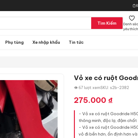
Tìm Kiếm
Danh sá
yêu thíc
Phụ tùng
Xe nhập khẩu
Tin tức
Vỏ xe có ruột Goo
👁 67 lượt xem
SKU: s2b-2382
275.000
₫
- Vỏ xe có ruột Goodride H50
thông minh, độc lạ, đậm chất 
- Vỏ xe có ruột Goodride H5
vỏ đi bền hơn, ổn định hơn và 