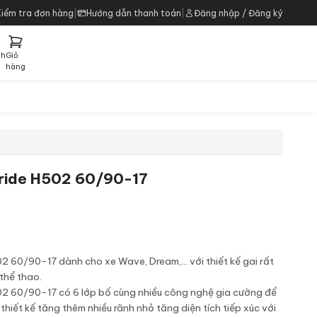
Kiểm tra đơn hàng
|
Hướng dẫn thanh toán
|
Đăng nhập / Đăng ký
ch
Giỏ
h
hàng
dride H502 60/90-17
2 60/90-17 dành cho xe Wave, Dream,... với thiết kế gai rất
thể thao.
02 60/90-17 có 6 lớp bố cùng nhiều công nghệ gia cường để
thiết kế tăng thêm nhiều rãnh nhỏ tăng diện tích tiếp xúc với