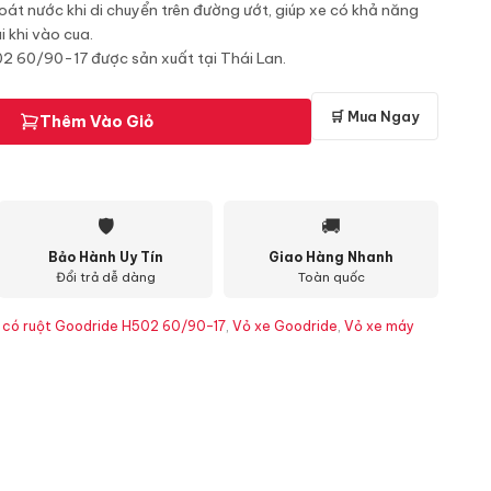
át nước khi di chuyển trên đường ướt, giúp xe có khả năng
i khi vào cua.
2 60/90-17 được sản xuất tại Thái Lan.
🛒 Mua Ngay
Thêm Vào Giỏ
🛡
🚚
Bảo Hành Uy Tín
Giao Hàng Nhanh
Đổi trả dễ dàng
Toàn quốc
 có ruột Goodride H502 60/90-17
,
Vỏ xe Goodride
,
Vỏ xe máy