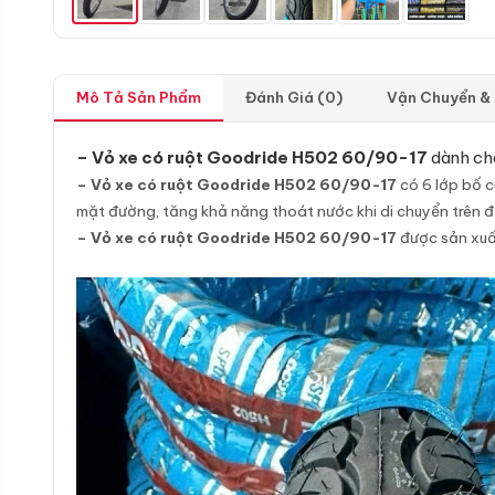
Mô Tả Sản Phẩm
Đánh Giá (0)
Vận Chuyển &
– Vỏ xe có ruột Goodride H502 60/90-17
dành cho
– Vỏ xe có ruột Goodride H502 60/90-17
có 6 lớp bố c
mặt đường, tăng khả năng thoát nước khi di chuyển trên đư
– Vỏ xe có ruột Goodride H502 60/90-17
được sản xuất