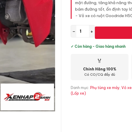
mặt đường, tăng khả năng tho
bám đường tốt, ổn định tay lá
- Vỏ xe có ruột Goodride H50
−
+
✓ Còn hàng - Giao hàng nhanh
🏅
Chính Hãng 100%
Có CO/CQ đầy đủ
Danh mục:
Phụ tùng xe máy
,
Vỏ xe
(Lốp xe)