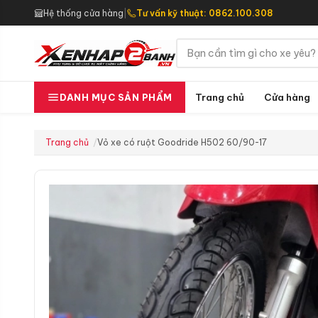
Hệ thống cửa hàng
|
Tư vấn kỹ thuật: 0862.100.308
Trang chủ
Cửa hàng
DANH MỤC SẢN PHẨM
Trang chủ
Vỏ xe có ruột Goodride H502 60/90-17