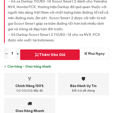
- Vỏ xe Dunlop 110/80-14 Scoot Smart 2 dành cho Yamaha
NVX, Honda PCX, thương hiệu Dunlop đã quá quen thuộc với
người tiêu dùng Việt Nam với chất lượng bám đường tốt kể cả
trên đường mưa, ẩm ướt...Scoot Smart 2 được cải tiến từ mã
gai Scoot Smart giúp xe bám đường tốt hơn bởi nhiều rảnh
gai và trông sẽ đẹp hơn đời trước.
- Vỏ Dunlop Scoot Smart 2 110/80-14 cho xe NVX, PCX
được sản xuất tại Indonesia.
−
+
🛒 Mua Ngay
Thêm Vào Giỏ
✓ Còn hàng - Giao hàng nhanh
🏅
🛡
Chính Hãng 100%
Bảo Hành Uy Tín
Có CO/CQ đầy đủ
Đổi trả dễ dàng
🚚
Giao Hàng Nhanh