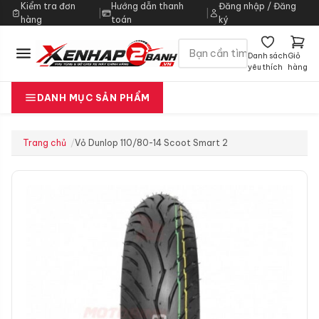
Kiểm tra đơn
Hướng dẫn thanh
Đăng nhập / Đăng
|
|
hàng
toán
ký
Danh sách
Giỏ
yêu thích
hàng
DANH MỤC SẢN PHẨM
Trang chủ
Vỏ Dunlop 110/80-14 Scoot Smart 2