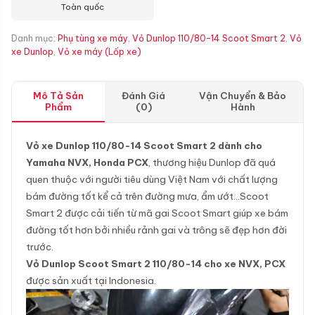
Toàn quốc
Danh mục:
Phụ tùng xe máy
,
Vỏ Dunlop 110/80-14 Scoot Smart 2
,
Vỏ
xe Dunlop
,
Vỏ xe máy (Lốp xe)
Mô Tả Sản
Đánh Giá
Vận Chuyển & Bảo
Phẩm
(0)
Hành
Vỏ xe Dunlop 110/80-14 Scoot Smart 2 dành cho
Yamaha NVX, Honda PCX
, thương hiệu Dunlop đã quá
quen thuộc với người tiêu dùng Việt Nam với chất lượng
bám đường tốt kể cả trên đường mưa, ẩm ướt…Scoot
Smart 2 được cải tiến từ mã gai Scoot Smart giúp xe bám
đường tốt hơn bởi nhiều rảnh gai và trông sẽ đẹp hơn đời
trước.
Vỏ Dunlop Scoot Smart 2 110/80-14 cho xe NVX, PCX
được sản xuất tại Indonesia.