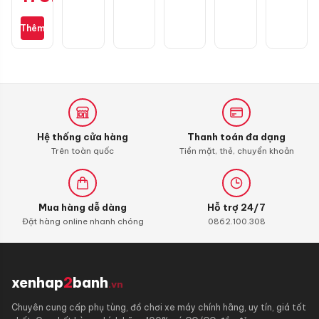
Racing
1
Thêm
càng
Hệ thống cửa hàng
Thanh toán đa dạng
Trên toàn quốc
Tiền mặt, thẻ, chuyển khoản
Mua hàng dễ dàng
Hỗ trợ 24/7
Đặt hàng online nhanh chóng
0862.100.308
xenhap
2
banh
.vn
Chuyên cung cấp phụ tùng, đồ chơi xe máy chính hãng, uy tín, giá tốt