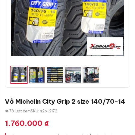
Vỏ Michelin City Grip 2 size 140/70-14
👁 78 lượt xem
SKU: s2b-2172
1.760.000
₫