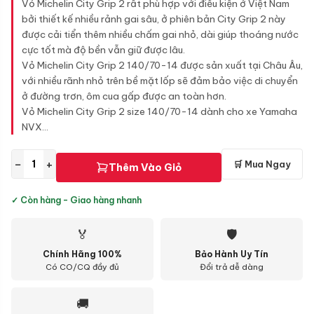
Vỏ Michelin City Grip 2 rất phù hợp với điều kiện ở Việt Nam
bởi thiết kế nhiều rảnh gai sâu, ở phiên bản City Grip 2 này
được cải tiển thêm nhiều chấm gai nhỏ, dài giúp thoáng nước
cực tốt mà độ bền vẫn giữ được lâu.
Vỏ Michelin City Grip 2 140/70-14 được sản xuất tại Châu Âu,
với nhiều rãnh nhỏ trên bề mặt lốp sẽ đảm bảo việc di chuyển
ở đường trơn, ôm cua gấp được an toàn hơn.
Vỏ Michelin City Grip 2 size 140/70-14 dành cho xe Yamaha
NVX...
−
+
🛒 Mua Ngay
Thêm Vào Giỏ
✓ Còn hàng - Giao hàng nhanh
🏅
🛡
Chính Hãng 100%
Bảo Hành Uy Tín
Có CO/CQ đầy đủ
Đổi trả dễ dàng
🚚