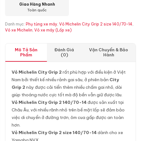
Giao Hàng Nhanh
Toàn quốc
Danh mục:
Phụ tùng xe máy
,
Vỏ Michelin City Grip 2 size 140/70-14
,
Vỏ xe Michelin
,
Vỏ xe máy (Lốp xe)
Mô Tả Sản
Đánh Giá
Vận Chuyển & Bảo
Phẩm
(0)
Hành
Vỏ Michelin City Grip 2
rất phù hợp với điều kiện ở Việt
Nam bởi thiết kế nhiều rảnh gai sâu, ở phiên bản
City
Grip 2
này được cải tiển thêm nhiều chấm gai nhỏ, dài
giúp thoáng nước cực tốt mà độ bền vẫn giữ được lâu.
Vỏ Michelin City Grip 2 140/70-14
được sản xuất tại
Châu Âu, với nhiều rãnh nhỏ trên bề mặt lốp sẽ đảm bảo
việc di chuyển ở đường trơn, ôm cua gấp được an toàn
hơn.
Vỏ Michelin City Grip 2 size 140/70-14
dành cho xe
Yamaha NVX…