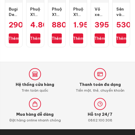
Bugi
Phuộc
Phuộc
Phuộc
Vỏ
Sên
Denso
X1R
X1R
X1R
xe
vàng
IU22
X
Nice
X03
Maxxis
DID
290.000
4.800.000
₫
880.000
₫
1.950.000
₫
395.000
₫
530
₫
Air
Pro
màu
bình
70/90-
9 ly
Blade,
bình
đen
dầu
17
428D
PCX,
dầu
mới
cho
gai
(chính
Thêm
Thêm
Thêm
Thêm
Thêm
Thêm
Lead,
cho
cho
Vario
kim
hãng)
Future,
Air
Wave,
125/150
cương
130
Wave,
Blade
Dream,
chính
3D
mắc
SH
4val
Future
hãng
Mode,
125-
chính
Vario
160
hãng
chính
hãng
Hệ thống cửa hàng
Thanh toán đa dạng
Trên toàn quốc
Tiền mặt, thẻ, chuyển khoản
Mua hàng dễ dàng
Hỗ trợ 24/7
Đặt hàng online nhanh chóng
0862.100.308