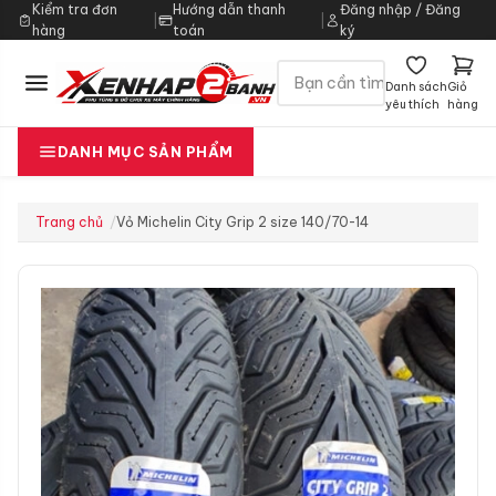
Kiểm tra đơn
Hướng dẫn thanh
Đăng nhập / Đăng
|
|
hàng
toán
ký
Danh sách
Giỏ
yêu thích
hàng
DANH MỤC SẢN PHẨM
Trang chủ
Vỏ Michelin City Grip 2 size 140/70-14