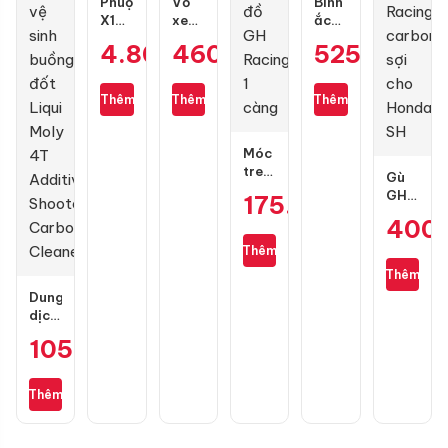
Phuộc
Vỏ
Bình
X1R
xe
ắc
X
Maxxis
quy
4.800.000
460.000
₫
₫
525.000
₫
Pro
80/90-
GS
bình
17
GT7A-
dầu
gai
H
Thêm
Thêm
Thêm
cho
kim
Air
cương
Blade
3D
Móc
4val
treo
Gù
125-
đồ
GH
175.000
₫
160
GH
Racing
chính
400
Racing
carbon
hãng
1
sợi
Thêm
càng
cho
Thêm
Honda
Dung
SH
dịch
vệ
105.000
₫
sinh
buồng
đốt
Thêm
Liqui
Moly
4T