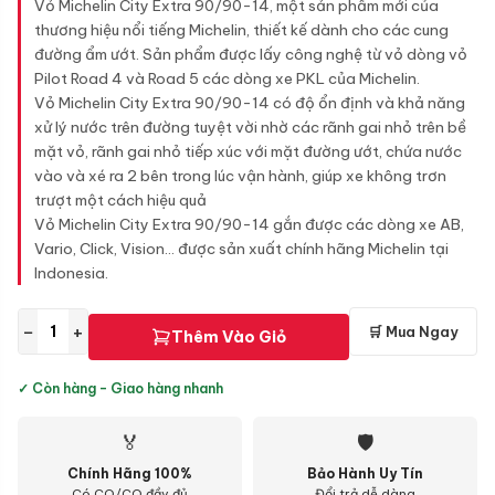
Vỏ Michelin City Extra 90/90-14, một sản phẩm mới của
thương hiệu nổi tiếng Michelin, thiết kế dành cho các cung
đường ẩm ướt. Sản phẩm được lấy công nghệ từ vỏ dòng vỏ
Pilot Road 4 và Road 5 các dòng xe PKL của Michelin.
Vỏ Michelin City Extra 90/90-14 có độ ổn định và khả năng
xử lý nước trên đường tuyệt vời nhờ các rãnh gai nhỏ trên bề
mặt vỏ, rãnh gai nhỏ tiếp xúc với mặt đường ướt, chứa nước
vào và xé ra 2 bên trong lúc vận hành, giúp xe không trơn
trượt một cách hiệu quả
Vỏ Michelin City Extra 90/90-14 gắn được các dòng xe AB,
Vario, Click, Vision... được sản xuất chính hãng Michelin tại
Indonesia.
−
+
🛒 Mua Ngay
Thêm Vào Giỏ
✓ Còn hàng - Giao hàng nhanh
🏅
🛡
Chính Hãng 100%
Bảo Hành Uy Tín
Có CO/CQ đầy đủ
Đổi trả dễ dàng