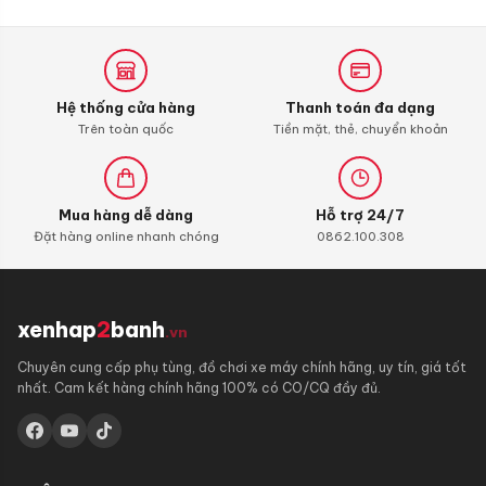
Additive
Shooter,
Carbon
Cleaner
Hệ thống cửa hàng
Thanh toán đa dạng
Trên toàn quốc
Tiền mặt, thẻ, chuyển khoản
Mua hàng dễ dàng
Hỗ trợ 24/7
Đặt hàng online nhanh chóng
0862.100.308
xenhap
2
banh
.vn
Chuyên cung cấp phụ tùng, đồ chơi xe máy chính hãng, uy tín, giá tốt
nhất. Cam kết hàng chính hãng 100% có CO/CQ đầy đủ.