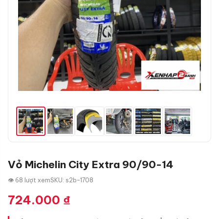
Vỏ Michelin City Extra 90/90-14
👁 68 lượt xem
SKU: s2b-1708
724.000
₫