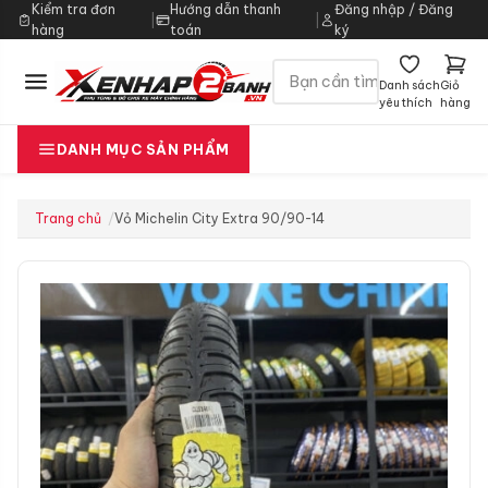
Kiểm tra đơn
Hướng dẫn thanh
Đăng nhập / Đăng
|
|
hàng
toán
ký
Danh sách
Giỏ
yêu thích
hàng
DANH MỤC SẢN PHẨM
Trang chủ
Vỏ Michelin City Extra 90/90-14