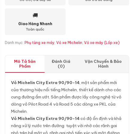
🚚
Giao Hàng Nhanh
Toàn quốc
Danh mục:
Phụ tùng xe máy
,
Vỏ xe Michelin
,
Vỏ xe máy (Lốp xe)
Mô Tả Sản
Đánh Giá
Vận Chuyển & Bảo
Phẩm
(0)
Hành
Vỏ Michelin City Extra 90/90-14
, một sản phẩm mới
của thương hiệu nổi tiếng Michelin, thiết kế dành cho các
cung đường ẩm ướt. Sản phẩm được lấy công nghệ từ vỏ
dòng vỏ Pilot Road 4 và Road 5 các dòng xe PKL của
Michelin.
Vỏ Michelin City Extra 90/90-14
có độ ổn định và khả
năng xử lý nước trên đường tuyệt vời nhờ các rãnh gai
nhỏ trên bề mặt vỏ, rãnh gai nhỏ tiếp xúc với mặt đường