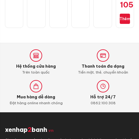
105.
sinh
buồng
đốt
Thêm
Liqui
Moly
4T
Additive
Shooter,
Carbon
Cleaner
Hệ thống cửa hàng
Thanh toán đa dạng
Trên toàn quốc
Tiền mặt, thẻ, chuyển khoản
Mua hàng dễ dàng
Hỗ trợ 24/7
Đặt hàng online nhanh chóng
0862.100.308
xenhap
2
banh
.vn