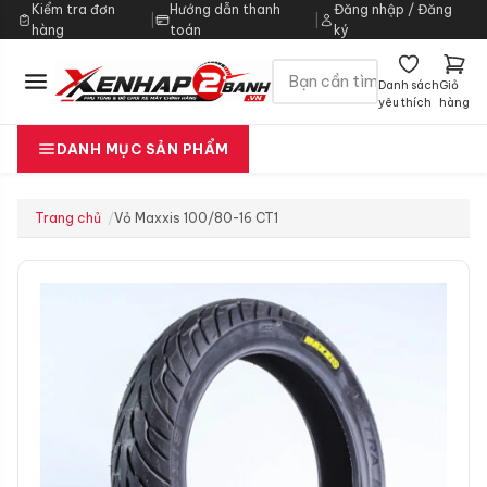
Kiểm tra đơn
Hướng dẫn thanh
Đăng nhập / Đăng
|
|
hàng
toán
ký
Danh sách
Giỏ
yêu thích
hàng
DANH MỤC SẢN PHẨM
Trang chủ
Vỏ Maxxis 100/80-16 CT1