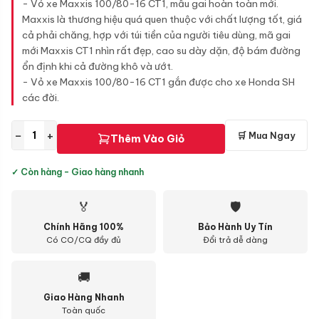
- Vỏ xe Maxxis 100/80-16 CT1, mẫu gai hoàn toàn mới.
Maxxis là thương hiệu quá quen thuộc với chất lượng tốt, giá
cả phải chăng, hợp với túi tiền của người tiêu dùng, mã gai
mới Maxxis CT1 nhìn rất đẹp, cao su dày dặn, độ bám đường
ổn định khi cả đường khô và ướt.
- Vỏ xe Maxxis 100/80-16 CT1 gắn được cho xe Honda SH
các đời.
−
+
🛒 Mua Ngay
Thêm Vào Giỏ
✓ Còn hàng - Giao hàng nhanh
🏅
🛡
Chính Hãng 100%
Bảo Hành Uy Tín
Có CO/CQ đầy đủ
Đổi trả dễ dàng
🚚
Giao Hàng Nhanh
Toàn quốc