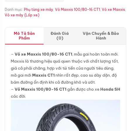
Danh mục:
Phụ tùng xe máy
,
Vỏ Maxxis 100/80-16 CT1
,
Vỏ xe Maxxis
,
Vỏ xe máy (Lốp xe)
Mô Tả Sản
Đánh Giá
Vận Chuyển & Bảo
Phẩm
(0)
Hành
–
Vỏ xe Maxxis 100/80-16 CT1
, mẫu gai hoàn toàn mới.
Maxxis là thương hiệu quá quen thuộc với chất lượng tốt,
giá cả phải chăng, hợp với túi tiền của người tiêu dùng,
mã gai mới
Maxxis CT1
nhìn rất đẹp, cao su dày dặn, độ
bám đường ổn định khi cả đường khô và ướt.
–
Vỏ Maxxis 100/80-16 CT1
gắn được cho xe
Honda SH
các đời.