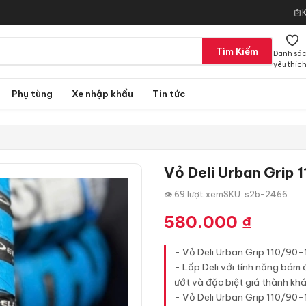
Tìm Kiếm
Danh sá
yêu thíc
Phụ tùng
Xe nhập khẩu
Tin tức
Vỏ Deli Urban Grip 
👁 69 lượt xem
SKU: s2b-2466
580.000
₫
- Vỏ Deli Urban Grip 110/90-
- Lốp Deli với tính năng bám
ướt và đặc biệt giá thành khá
- Vỏ Deli Urban Grip 110/90-