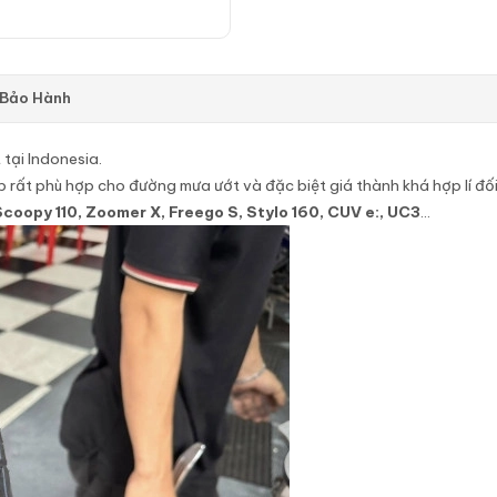
 Bảo Hành
tại Indonesia.
ip rất phù hợp cho đường mưa ướt và đặc biệt giá thành khá hợp lí đố
Scoopy 110, Zoomer X, Freego S, Stylo 160, CUV e:, UC3
…