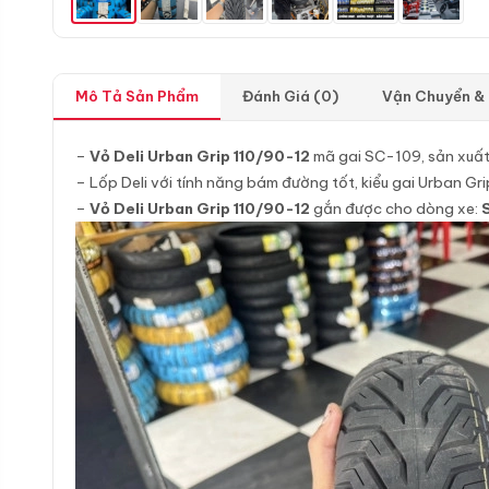
Mô Tả Sản Phẩm
Đánh Giá (0)
Vận Chuyển &
–
Vỏ Deli Urban Grip 110/90-12
mã gai SC-109, sản xuất 
– Lốp Deli với tính năng bám đường tốt, kiểu gai Urban Gr
–
Vỏ Deli Urban Grip 110/90-12
gắn được cho dòng xe: