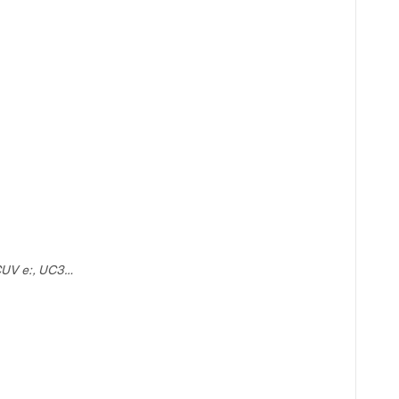
CUV e:, UC3…