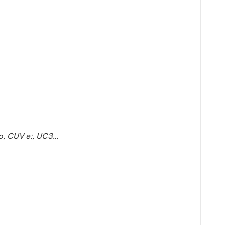
o, CUV e:, UC3…