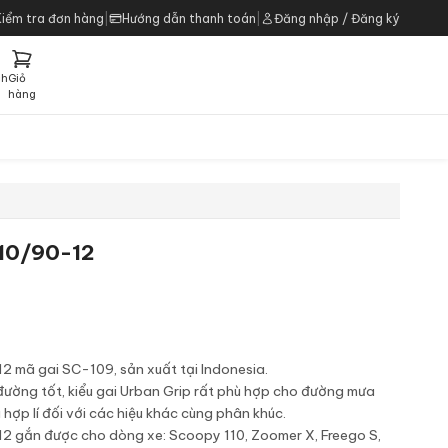
Kiểm tra đơn hàng
|
Hướng dẫn thanh toán
|
Đăng nhập / Đăng ký
ch
Giỏ
h
hàng
110/90-12
12 mã gai SC-109, sản xuất tại Indonesia.
 đường tốt, kiểu gai Urban Grip rất phù hợp cho đường mưa
 hợp lí đối với các hiệu khác cùng phân khúc.
12 gắn được cho dòng xe: Scoopy 110, Zoomer X, Freego S,