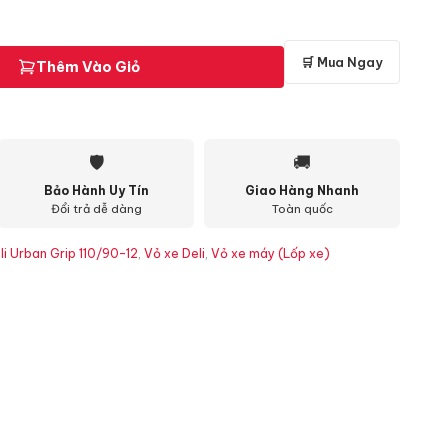
🛒 Mua Ngay
Thêm Vào Giỏ
🛡
🚚
Bảo Hành Uy Tín
Giao Hàng Nhanh
Đổi trả dễ dàng
Toàn quốc
li Urban Grip 110/90-12
,
Vỏ xe Deli
,
Vỏ xe máy (Lốp xe)