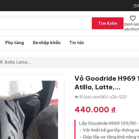
Tìm Kiếm
Danh sá
yêu thíc
Phụ tùng
Xe nhập khẩu
Tin tức
 Atilla, Latte,…
Vỏ Goodride H969 1
Atilla, Latte,…
👁 91 lượt xem
SKU: s2b-1221
440.000
₫
Lốp Goodride H969 100/90-10 
- Với thiết kế gai lốp thông 
- Giúp lốp xe tăng khả năng t