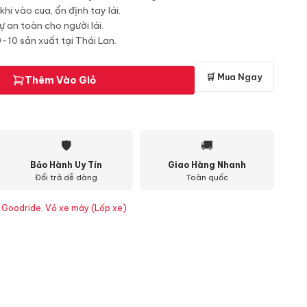
i vào cua, ổn định tay lái.
 an toàn cho người lái.
10 sản xuất tại Thái Lan.
🛒 Mua Ngay
Thêm Vào Giỏ
🛡
🚚
Bảo Hành Uy Tín
Giao Hàng Nhanh
Đổi trả dễ dàng
Toàn quốc
 Goodride
,
Vỏ xe máy (Lốp xe)