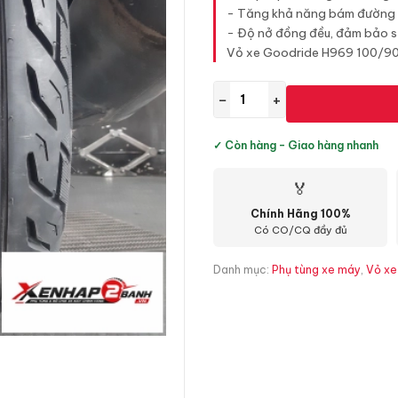
- Tăng khả năng bám đường kh
- Độ nở đồng đều, đảm bảo sự
Vỏ xe Goodride H969 100/90-
−
+
✓ Còn hàng - Giao hàng nhanh
🏅
Chính Hãng 100%
Có CO/CQ đầy đủ
Danh mục:
Phụ tùng xe máy
,
Vỏ xe