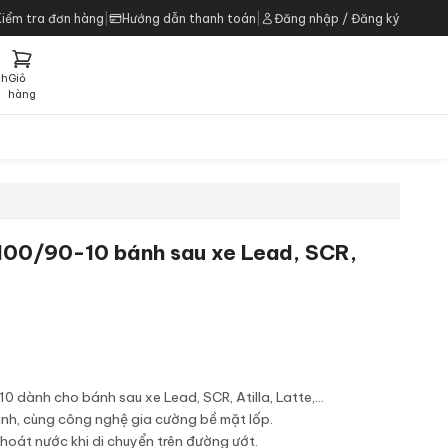
Kiểm tra đơn hàng
|
Hướng dẫn thanh toán
|
Đăng nhập / Đăng ký
ch
Giỏ
h
hàng
00/90-10 bánh sau xe Lead, SCR,
dành cho bánh sau xe Lead, SCR, Atilla, Latte,...
minh, cùng công nghệ gia cường bề mặt lốp.
hoát nước khi di chuyển trên đường ướt.