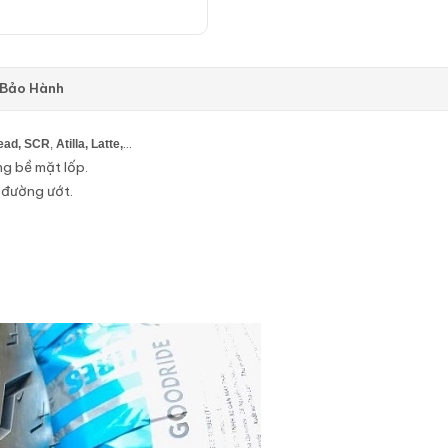
 Bảo Hành
…
ead, SCR
,
Atilla, Latte,
ng bề mặt lốp.
 đường ướt.