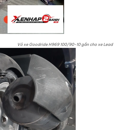
Vỏ xe Goodride H969 100/90-10 gắn cho xe Lead