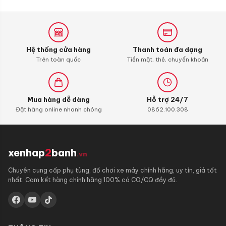
110,
Alpha
110
(bình
xăng
Hệ thống cửa hàng
Thanh toán đa dạng
con)
Trên toàn quốc
Tiền mặt, thẻ, chuyển khoản
Mua hàng dễ dàng
Hỗ trợ 24/7
Đặt hàng online nhanh chóng
0862.100.308
xenhap
2
banh
.vn
Chuyên cung cấp phụ tùng, đồ chơi xe máy chính hãng, uy tín, giá tốt
nhất. Cam kết hàng chính hãng 100% có CO/CQ đầy đủ.