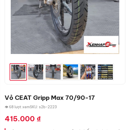
Vỏ CEAT Gripp Max 70/90-17
👁 68 lượt xem
SKU: s2b-2223
415.000
₫