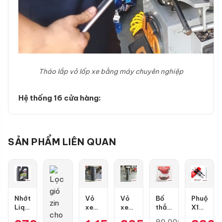
Tháo lắp vỏ lốp xe bằng máy chuyên nghiệp
Hệ thống 16 cửa hàng:
SẢN PHẨM LIÊN QUAN
Nhớt
Vỏ
Vỏ
Bố
Phuộc
Liqui
xe
xe
thắng
X1R
Moly
Dunlop
Maxxis
đĩa
Nice
90.000
₫