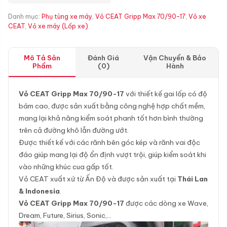
Danh mục:
Phụ tùng xe máy
,
Vỏ CEAT Gripp Max 70/90-17
,
Vỏ xe
CEAT
,
Vỏ xe máy (Lốp xe)
Mô Tả Sản
Đánh Giá
Vận Chuyển & Bảo
Phẩm
(0)
Hành
Vỏ CEAT Gripp Max 70/90-17
với thiết kế gai lốp có độ
bám cao, được sản xuất bằng công nghệ hợp chất mềm,
mang lại khả năng kiểm soát phanh tốt hơn bình thường
trên cả đường khô lẫn đường ướt.
Được thiết kế với các rãnh bên góc kép và rãnh vai độc
đáo giúp mang lại độ ổn định vượt trội, giúp kiểm soát khi
vào những khúc cua gấp tốt.
Vỏ CEAT xuất xứ từ Ấn Độ và được sản xuất tại
Thái Lan
& Indonesia
.
Vỏ CEAT Gripp Max 70/90-17
được các dòng xe Wave,
Dream, Future, Sirius, Sonic,…