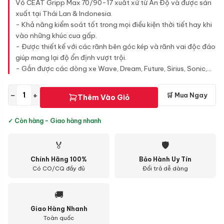
Vỏ CEAT Gripp Max 70/90-17 xuất xứ từ Ấn Độ và được sản
xuất tại Thái Lan & Indonesia.
- Khả năng kiểm soát tốt trong mọi điều kiện thời tiết hay khi
vào những khúc cua gấp.
- Được thiết kế với các rãnh bên góc kép và rãnh vai độc đáo
giúp mang lại độ ổn định vượt trội.
- Gắn được các dòng xe Wave, Dream, Future, Sirius, Sonic,...
−
+
🛒 Mua Ngay
Thêm Vào Giỏ
✓ Còn hàng - Giao hàng nhanh
🏅
🛡
Chính Hãng 100%
Bảo Hành Uy Tín
Có CO/CQ đầy đủ
Đổi trả dễ dàng
🚚
Giao Hàng Nhanh
Toàn quốc