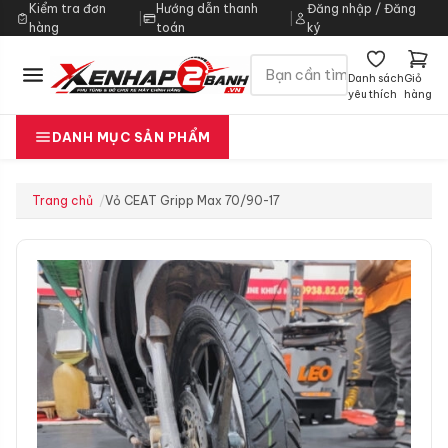
Kiểm tra đơn
Hướng dẫn thanh
Đăng nhập / Đăng
|
|
hàng
toán
ký
Danh sách
Giỏ
yêu thích
hàng
DANH MỤC SẢN PHẨM
Trang chủ
Vỏ CEAT Gripp Max 70/90-17