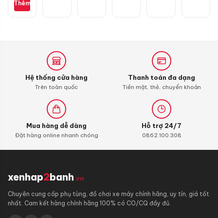
Thêm
Honda
SH
Hệ thống cửa hàng
Thanh toán đa dạng
Trên toàn quốc
Tiền mặt, thẻ, chuyển khoản
Mua hàng dễ dàng
Hỗ trợ 24/7
Đặt hàng online nhanh chóng
0862.100.308
xenhap
2
banh
.vn
Chuyên cung cấp phụ tùng, đồ chơi xe máy chính hãng, uy tín, giá tốt
nhất. Cam kết hàng chính hãng 100% có CO/CQ đầy đủ.