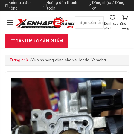
Kiểm tra đơn
Hướng dẫn thanh
Đăng nhập / Đăng
|
|
hàng
toán
ký
Danh sách
Giỏ
yêu thích
hàng
DANH MỤC SẢN PHẨM
Trang chủ
Vệ sinh họng xăng cho xe Honda, Yamaha