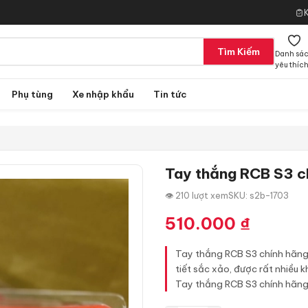
Tìm Kiếm
Danh sá
yêu thíc
Phụ tùng
Xe nhập khẩu
Tin tức
Tay thắng RCB S3 ch
👁 210 lượt xem
SKU: s2b-1703
510.000
₫
Tay thắng RCB S3 chính hãng m
tiết sắc xảo, được rất nhiều 
Tay thắng RCB S3 chính hãng 