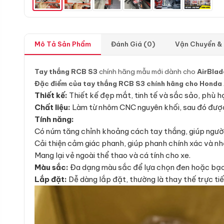
Mô Tả Sản Phẩm
Đánh Giá (0)
Vận Chuyển &
Tay thắng RCB S3
chính hãng mẫu mới dành cho
AirBlad
Đặc điểm của tay thắng RCB S3 chính hãng cho Honda A
Thiết kế:
Thiết kế đẹp mắt, tinh tế và sắc sảo, phù hợ
Chất liệu:
Làm từ nhôm CNC nguyên khối, sau đó được 
Tính năng:
Có núm tăng chỉnh khoảng cách tay thắng, giúp người l
Cải thiện cảm giác phanh, giúp phanh chính xác và nh
Mang lại vẻ ngoài thể thao và cá tính cho xe.
Màu sắc:
Đa dạng màu sắc để lựa chọn đen hoặc bạc
Lắp đặt:
Dễ dàng lắp đặt, thường là thay thế trực ti