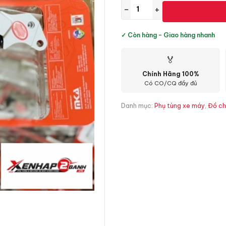
−
+
✓ Còn hàng - Giao hàng nhanh
🏅
Chính Hãng 100%
Có CO/CQ đầy đủ
Danh mục:
Phụ tùng xe máy
,
Đồ ch