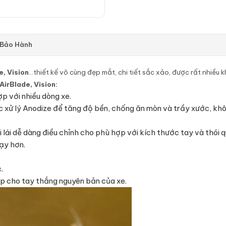
 Bảo Hành
e, Vision
…thiết kế vô cùng đẹp mắt, chi tiết sắc xảo, được rất nhiều 
irBlade, Vision:
p với nhiều dòng xe.
xử lý Anodize để tăng độ bền, chống ăn mòn và trầy xước, không
ái dễ dàng điều chỉnh cho phù hợp với kích thước tay và thói qu
ạy hơn.
.
ếp cho tay thắng nguyên bản của xe.