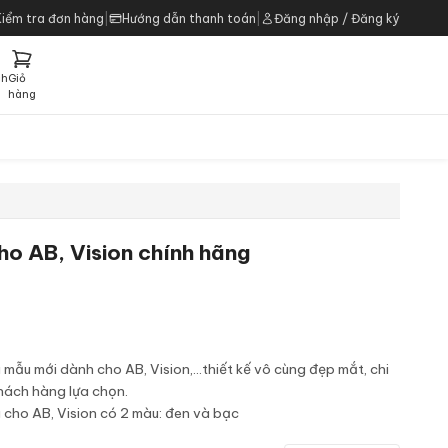
Kiểm tra đơn hàng
|
Hướng dẫn thanh toán
|
Đăng nhập / Đăng ký
ch
Giỏ
h
hàng
o AB, Vision chính hãng
ẫu mới dành cho AB, Vision,...thiết kế vô cùng đẹp mắt, chi
khách hàng lựa chọn.
cho AB, Vision có 2 màu: đen và bạc