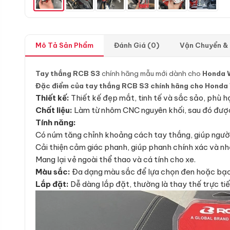
Mô Tả Sản Phẩm
Đánh Giá (0)
Vận Chuyển &
Tay thắng RCB S3
chính hãng mẫu mới dành cho
Honda 
Đặc điểm của tay thắng RCB S3 chính hãng cho Honda 
Thiết kế:
Thiết kế đẹp mắt, tinh tế và sắc sảo, phù hợ
Chất liệu:
Làm từ nhôm CNC nguyên khối, sau đó được 
Tính năng:
Có núm tăng chỉnh khoảng cách tay thắng, giúp người l
Cải thiện cảm giác phanh, giúp phanh chính xác và nh
Mang lại vẻ ngoài thể thao và cá tính cho xe.
Màu sắc:
Đa dạng màu sắc để lựa chọn đen hoặc bạc
Lắp đặt:
Dễ dàng lắp đặt, thường là thay thế trực ti