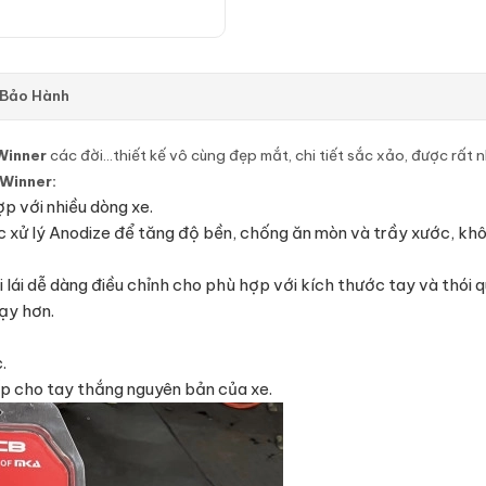
 Bảo Hành
Winner
các đời…thiết kế vô cùng đẹp mắt, chi tiết sắc xảo, được rất 
Winner:
p với nhiều dòng xe.
xử lý Anodize để tăng độ bền, chống ăn mòn và trầy xước, không
ái dễ dàng điều chỉnh cho phù hợp với kích thước tay và thói qu
ạy hơn.
.
ếp cho tay thắng nguyên bản của xe.