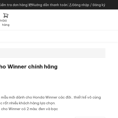
Kiểm tra đơn hàng
|
Hướng dẫn thanh toán
|
Đăng nhập / Đăng ký
ch
Giỏ
h
hàng
ho Winner chính hãng
mẫu mới dành cho Honda Winner các đời...thiết kế vô cùng
ợc rất nhiều khách hàng lựa chọn.
 cho Winner có 2 màu: đen và bạc