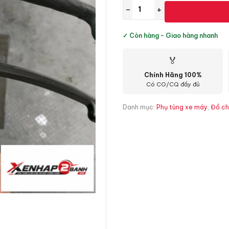
−
+
✓ Còn hàng - Giao hàng nhanh
🏅
Chính Hãng 100%
Có CO/CQ đầy đủ
Danh mục:
Phụ tùng xe máy
,
Đồ ch