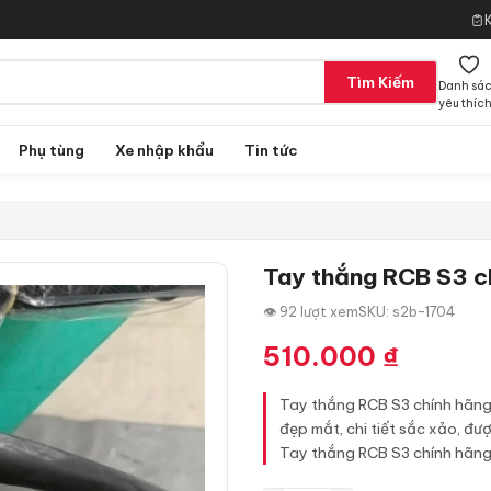
Tìm Kiếm
Danh sá
yêu thíc
Phụ tùng
Xe nhập khẩu
Tin tức
Tay thắng RCB S3 c
👁 92 lượt xem
SKU: s2b-1704
510.000
₫
Tay thắng RCB S3 chính hãng 
đẹp mắt, chi tiết sắc xảo, đư
Tay thắng RCB S3 chính hãng