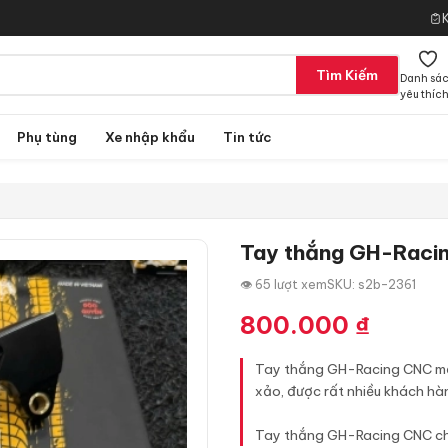
Tìm Kiếm
Danh sá
yêu thíc
Phụ tùng
Xe nhập khẩu
Tin tức
Tay thắng GH-Raci
👁 65 lượt xem
SKU: s2b-2361
800.000
₫
Tay thắng GH-Racing CNC mẫu
xảo, được rất nhiều khách hà
Tay thắng GH-Racing CNC ch