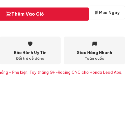
🛒 Mua Ngay
Thêm Vào Giỏ
🛡
🚚
Bảo Hành Uy Tín
Giao Hàng Nhanh
Đổi trả dễ dàng
Toàn quốc
hắng + Phụ kiện
,
Tay thắng GH-Racing CNC cho Honda Lead Abs
,