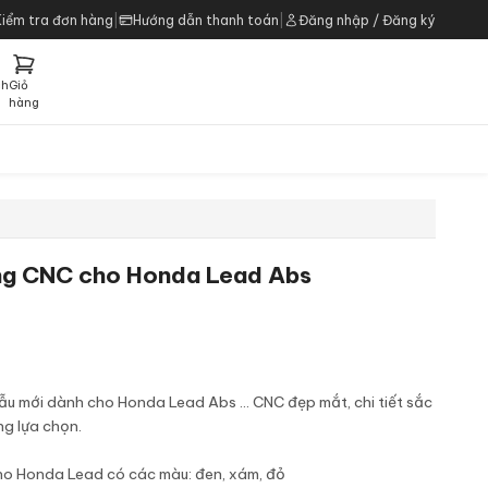
Kiểm tra đơn hàng
|
Hướng dẫn thanh toán
|
Đăng nhập / Đăng ký
ch
Giỏ
h
hàng
ng CNC cho Honda Lead Abs
 mới dành cho Honda Lead Abs ... CNC đẹp mắt, chi tiết sắc
ng lựa chọn.
o Honda Lead có các màu: đen, xám, đỏ