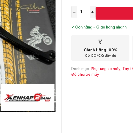
−
+
✓ Còn hàng - Giao hàng nhanh
🏅
Chính Hãng 100%
Có CO/CQ đầy đủ
Danh mục:
Phụ tùng xe máy
,
Tay t
Đồ chơi xe máy