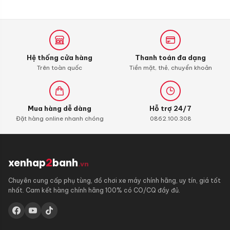
3D
3D
mắc
Hệ thống cửa hàng
Thanh toán đa dạng
Trên toàn quốc
Tiền mặt, thẻ, chuyển khoản
Mua hàng dễ dàng
Hỗ trợ 24/7
Đặt hàng online nhanh chóng
0862.100.308
xenhap
2
banh
.vn
Chuyên cung cấp phụ tùng, đồ chơi xe máy chính hãng, uy tín, giá tốt
nhất. Cam kết hàng chính hãng 100% có CO/CQ đầy đủ.