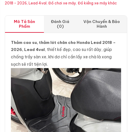
2018 - 2026, Lead 4val
,
Đồ chơi xe máy
,
Đồ kiểng xe máy khác
Mô Tả Sản
Đánh Giá
Vận Chuyển & Bảo
Phẩm
(0)
Hành
Thảm cao su, thảm lót chân cho Honda Lead 2018 –
2026, Lead 4val
, thiết kế đẹp, cao su rất dày, giúp
chống trầy sàn xe, khi dơ chỉ cần lấy xe chà là xong
sạch sẽ rất tiện lợi.