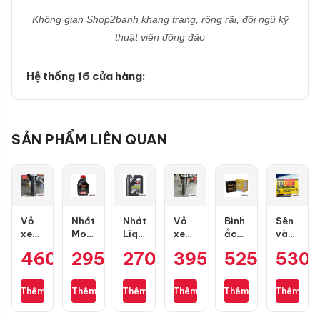
Không gian Shop2banh khang trang, rộng rãi, đội ngũ kỹ
thuật viên đông đảo
Hệ thống 16 cửa hàng:
SẢN PHẨM LIÊN QUAN
Vỏ
Nhớt
Nhớt
Vỏ
Bình
Sên
xe
Motul
Liqui
xe
ắc
vàng
Maxxis
7100
Moly
Maxxis
quy
DID
460.000
295.000
₫
270.000
₫
395.000
₫
525.000
₫
530
₫
80/90-
10W50
Motorbike
70/90-
GS
9 ly
17
4T
Scooter
17
GT7A-
428D
gai
1L
10W40
gai
H
(chính
Thêm
Thêm
Thêm
Thêm
Thêm
Thêm
kim
1L
kim
hãng)
cương
cương
130