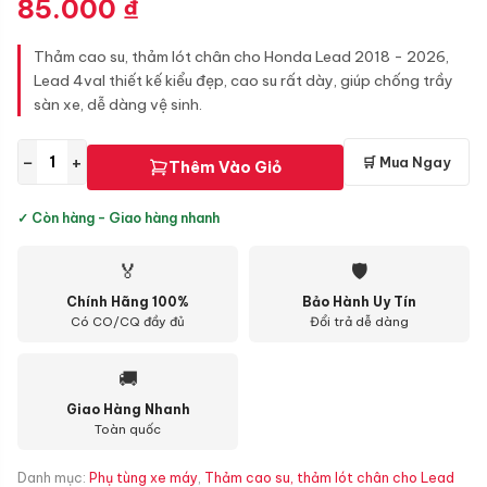
85.000
₫
Thảm cao su, thảm lót chân cho Honda Lead 2018 - 2026,
Lead 4val thiết kế kiểu đẹp, cao su rất dày, giúp chống trầy
sàn xe, dễ dàng vệ sinh.
−
+
🛒 Mua Ngay
Thêm Vào Giỏ
✓ Còn hàng - Giao hàng nhanh
🏅
🛡
Chính Hãng 100%
Bảo Hành Uy Tín
Có CO/CQ đầy đủ
Đổi trả dễ dàng
🚚
Giao Hàng Nhanh
Toàn quốc
Danh mục:
Phụ tùng xe máy
,
Thảm cao su, thảm lót chân cho Lead