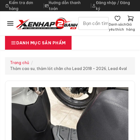
Kiểm tra đơn
Hướng dẫn thanh
Đăng nhập / Đăng
|
|
hàng
toán
ký
Danh sách
Giỏ
yêu thích
hàng
DANH MỤC SẢN PHẨM
Trang chủ
Thảm cao su, thảm lót chân cho Lead 2018 – 2026, Lead 4val