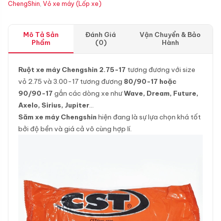
ChengShin
,
Vỏ xe máy (Lốp xe)
Mô Tả Sản
Đánh Giá
Vận Chuyển & Bảo
Phẩm
(0)
Hành
Ruột xe máy Chengshin 2.75-17
tương đương với size
vỏ 2.75 và 3.00-17 tương đương
80/90-17 hoặc
90/90-17
gắn các dòng xe như
Wave, Dream, Future,
Axelo, Sirius, Jupiter
…
Săm xe máy Chengshin
hiện đang là sự lựa chọn khá tốt
bởi độ bền và giá cả vô cùng hợp lí.