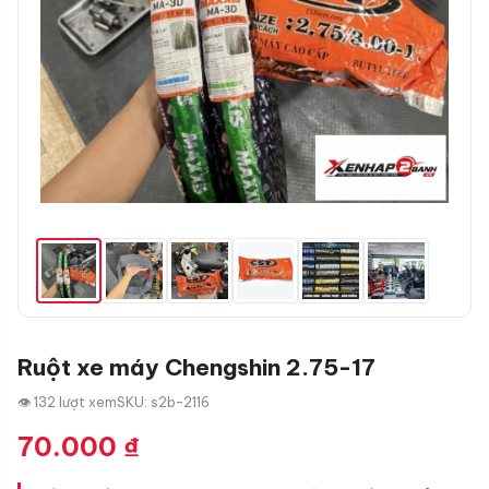
Ruột xe máy Chengshin 2.75-17
👁 132 lượt xem
SKU: s2b-2116
70.000
₫