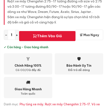
Ruột xe máy Chengshin 2.75-17 tương đương với size vỏ 2.75
và 3.00-17 tương đương 80/90-17 hoặc 90/90-17 gắn các
dòng xe như Wave, Dream, Future, Axelo, Sirius, Jupiter...
Săm xe máy Chengshin hiện đang là sự lựa chọn khá tốt bởi
độ bền và giá cả vô cùng hợp lí.
−
+
🛒 Mua Ngay
Thêm Vào Giỏ
✓ Còn hàng - Giao hàng nhanh
🏅
🛡
Chính Hãng 100%
Bảo Hành Uy Tín
Có CO/CQ đầy đủ
Đổi trả dễ dàng
🚚
Giao Hàng Nhanh
Toàn quốc
Danh mục:
Phụ tùng xe máy
,
Ruột xe máy Chengshin 2.75-17
,
Vỏ xe