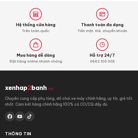
Alpha
110
(bình
xăng
Hệ thống cửa hàng
Thanh toán đa dạng
con)
Trên toàn quốc
Tiền mặt, thẻ, chuyển khoản
Mua hàng dễ dàng
Hỗ trợ 24/7
Đặt hàng online nhanh chóng
0862.100.308
xenhap
2
banh
.vn
Chuyên cung cấp phụ tùng, đồ chơi xe máy chính hãng, uy tín, giá tốt
nhất. Cam kết hàng chính hãng 100% có CO/CQ đầy đủ.
THÔNG TIN