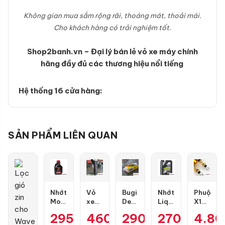
Không gian mua sắm rộng rãi, thoáng mát, thoải mái.
Cho khách hàng có trải nghiệm tốt.
Shop2banh.vn – Đại lý bán lẻ vỏ xe máy chính
hãng đầy đủ các thương hiệu nổi tiếng
Hệ thống 16 cửa hàng:
SẢN PHẨM LIÊN QUAN
Nhớt
Vỏ
Bugi
Nhớt
Phuộc
Motul
xe
Denso
Liqui
X1R
7100
Maxxis
IU22
Moly
X
295.000
460.000
₫
290.000
₫
270.000
₫
4.8
₫
10W50
80/90-
Air
Motorbike
Pro