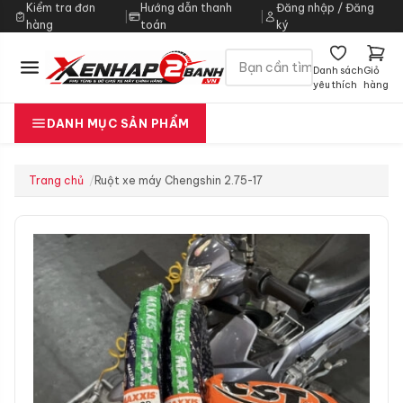
Kiểm tra đơn
Hướng dẫn thanh
Đăng nhập / Đăng
|
|
hàng
toán
ký
Danh sách
Giỏ
yêu thích
hàng
DANH MỤC SẢN PHẨM
Trang chủ
Ruột xe máy Chengshin 2.75-17