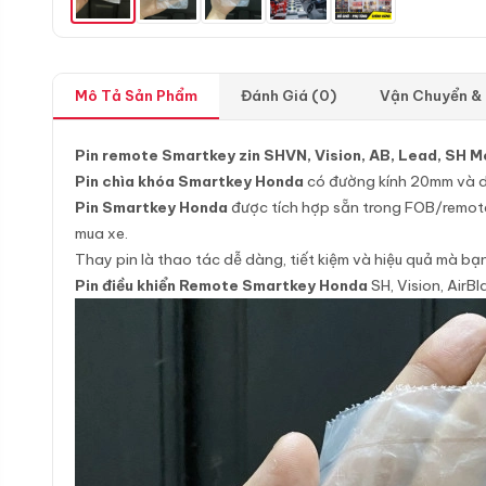
Mô Tả Sản Phẩm
Đánh Giá (0)
Vận Chuyển &
Pin remote Smartkey zin SHVN, Vision, AB, Lead, SH
Pin chìa khóa Smartkey Honda
có đường kính 20mm và 
Pin Smartkey Honda
được tích hợp sẵn trong FOB/remote
mua xe.
Thay pin là thao tác dễ dàng, tiết kiệm và hiệu quả mà bạn
Pin điều khiển Remote Smartkey Honda
SH, Vision, Air