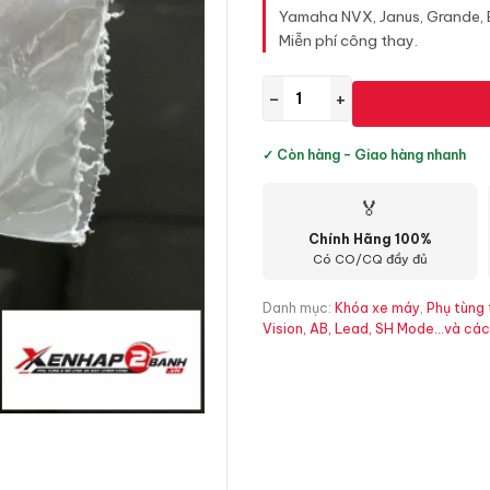
Yamaha NVX, Janus, Grande, Ex
Miễn phí công thay.
−
+
✓ Còn hàng - Giao hàng nhanh
🏅
Chính Hãng 100%
Có CO/CQ đầy đủ
Danh mục:
Khóa xe máy
,
Phụ tùng 
Vision, AB, Lead, SH Mode...và c