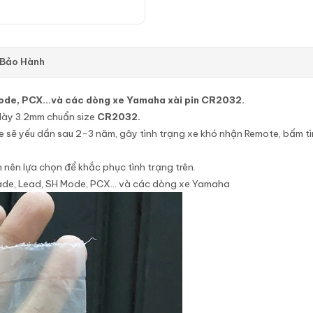
 Bảo Hành
 Mode, PCX…và các dòng xe Yamaha xài pin CR2032.
dày 3.2mm chuẩn size
CR2032.
 sẽ yếu dần sau 2-3 năm, gây tình trạng xe khó nhận Remote, bấm t
 nên lựa chọn để khắc phục tình trạng trên.
Blade, Lead, SH Mode, PCX… và các dòng xe Yamaha