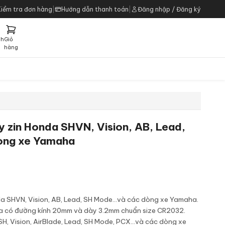
Kiểm tra đơn hàng
|
Hướng dẫn thanh toán
|
Đăng nhập / Đăng ký
ch
Giỏ
h
hàng
 zin Honda SHVN, Vision, AB, Lead,
òng xe Yamaha
a SHVN, Vision, AB, Lead, SH Mode...và các dòng xe Yamaha.
a có đường kính 20mm và dày 3.2mm chuẩn size CR2032.
H, Vision, AirBlade, Lead, SH Mode, PCX...và các dòng xe