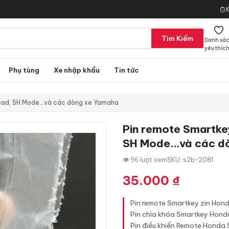
Tìm Kiếm
Danh sá
yêu thíc
Phụ tùng
Xe nhập khẩu
Tin tức
 Lead, SH Mode…và các dòng xe Yamaha
Pin remote Smartkey
SH Mode…và các d
👁 96 lượt xem
SKU: s2b-2081
35.000
₫
Pin remote Smartkey zin Hond
Pin chìa khóa Smartkey Hond
Pin điều khiển Remote Honda S