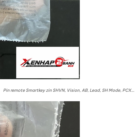
Pin remote Smartkey zin SHVN, Vision, AB, Lead, SH Mode, PCX…