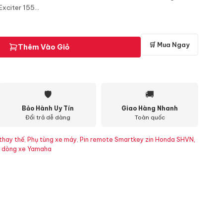
citer 155...
🛒 Mua Ngay
Thêm Vào Giỏ
🛡
🚚
Bảo Hành Uy Tín
Giao Hàng Nhanh
Đổi trả dễ dàng
Toàn quốc
thay thế
,
Phụ tùng xe máy
,
Pin remote Smartkey zin Honda SHVN,
ác dòng xe Yamaha