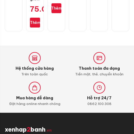
chính
buồng
zin
hãng
đốt
75.000
₫
Thêm
cho
Liqui
Wave
Moly
S110,
4T
Thêm
RSX
Additive
110,
Shooter,
Blade
Carbon
110,
Cleaner
Alpha
110
(bình
xăng
Hệ thống cửa hàng
Thanh toán đa dạng
con)
Trên toàn quốc
Tiền mặt, thẻ, chuyển khoản
Mua hàng dễ dàng
Hỗ trợ 24/7
Đặt hàng online nhanh chóng
0862.100.308
xenhap
2
banh
.vn