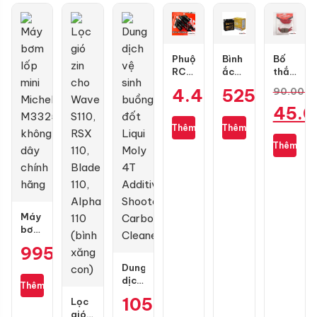
Phuộc
Bình
Bố
RCB
ắc
thắng
Flow
quy
đĩa
4.400.000
525.000
₫
₫
90.000
Pro
GS
RCB
Giá
45.
cho
GT7A-
trước
Air
H
1 pis
gốc
Thêm
Thêm
Giá
Blade
cho
là:
Thêm
Exciter
hiện
90.000
135
tại
là:
45.000 
Máy
bơm
lốp
995.000
₫
mini
Michelin
Dung
M3325
dịch
Thêm
không
vệ
105.000
₫
Lọc
dây
sinh
gió