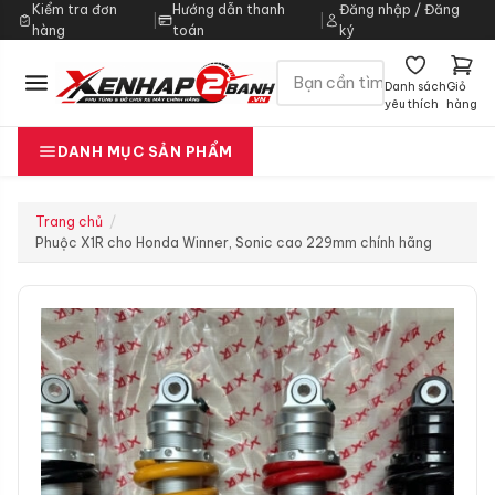
Kiểm tra đơn
Hướng dẫn thanh
Đăng nhập / Đăng
|
|
hàng
toán
ký
Danh sách
Giỏ
yêu thích
hàng
DANH MỤC SẢN PHẨM
Trang chủ
Phuộc X1R cho Honda Winner, Sonic cao 229mm chính hãng