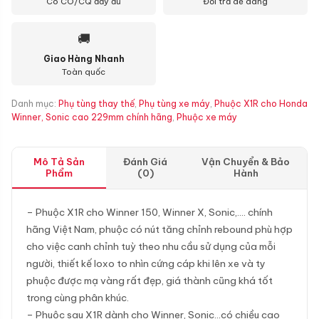
Có CO/CQ đầy đủ
Đổi trả dễ dàng
🚚
Giao Hàng Nhanh
Toàn quốc
Danh mục:
Phụ tùng thay thế
,
Phụ tùng xe máy
,
Phuộc X1R cho Honda
Winner, Sonic cao 229mm chính hãng
,
Phuộc xe máy
Mô Tả Sản
Đánh Giá
Vận Chuyển & Bảo
Phẩm
(0)
Hành
– Phuộc X1R cho Winner 150, Winner X, Sonic,…. chính
hãng Việt Nam, phuộc có nút tăng chỉnh rebound phù hợp
cho việc canh chỉnh tuỳ theo nhu cầu sử dụng của mỗi
người, thiết kế loxo to nhìn cứng cáp khi lên xe và ty
phuộc được mạ vàng rất đẹp, giá thành cũng khá tốt
trong cùng phân khúc.
– Phuộc sau X1R dành cho Winner, Sonic…có chiều cao