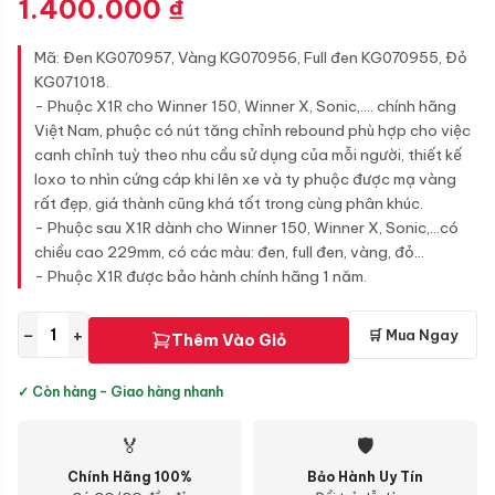
1.400.000
₫
Mã: Đen KG070957, Vàng KG070956, Full đen KG070955, Đỏ
KG071018.
- Phuộc X1R cho Winner 150, Winner X, Sonic,.... chính hãng
Việt Nam, phuộc có nút tăng chỉnh rebound phù hợp cho việc
canh chỉnh tuỳ theo nhu cầu sử dụng của mỗi người, thiết kế
loxo to nhìn cứng cáp khi lên xe và ty phuộc được mạ vàng
rất đẹp, giá thành cũng khá tốt trong cùng phân khúc.
- Phuộc sau X1R dành cho Winner 150, Winner X, Sonic,...có
chiều cao 229mm, có các màu: đen, full đen, vàng, đỏ...
- Phuộc X1R được bảo hành chính hãng 1 năm.
−
+
🛒 Mua Ngay
Thêm Vào Giỏ
✓ Còn hàng - Giao hàng nhanh
🏅
🛡
Chính Hãng 100%
Bảo Hành Uy Tín