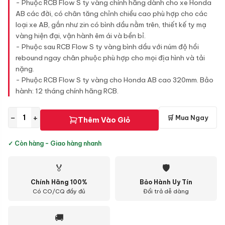
- Phuộc RCB Flow S ty vàng chính hãng dành cho xe Honda
AB các đời, có chân tăng chỉnh chiều cao phù hợp cho các
loại xe AB, gắn như zin có bình dầu nằm trên, thiết kế ty mạ
vàng hiện đại, vận hành êm ái và bền bỉ.
- Phuộc sau RCB Flow S ty vàng bình dầu với núm độ hồi
rebound ngay chân phuộc phù hợp cho mọi địa hình và tải
nặng.
- Phuộc RCB Flow S ty vàng cho Honda AB cao 320mm. Bảo
hành: 12 tháng chính hãng RCB.
−
+
🛒 Mua Ngay
Thêm Vào Giỏ
✓ Còn hàng - Giao hàng nhanh
🏅
🛡
Chính Hãng 100%
Bảo Hành Uy Tín
Có CO/CQ đầy đủ
Đổi trả dễ dàng
🚚