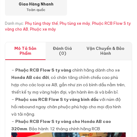
Giao Hàng Nhanh
Toàn quốc
Danh mục:
Phụ tùng thay thế
,
Phụ tùng xe máy
,
Phuộc RCB Flow S ty
vàng cho AB
,
Phuộc xe máy
Mô Tả Sản
Đánh Giá
Vận Chuyển & Bảo
Phẩm
(0)
Hành
–
Phuộc RCB Flow S ty vàng
chính hãng dành cho xe
Honda AB các đời
, có chân tăng chỉnh chiều cao phù
hợp cho các loại xe AB, gắn như zin có bình dầu nằm trên,
thiết kế ty mạ vàng hiện đại, vận hành êm ái và bền bỉ.
–
Phuộc sau RCB Flow S ty vàng bình dầu
với núm độ
hồi rebound ngay chân phuộc phù hợp cho mọi địa hình
và tải nặng.
–
Phuộc RCB Flow S ty vàng cho Honda AB cao
320mm
. Bảo hành: 12 tháng chính hãng RCB.