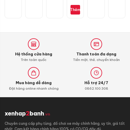
Ultimate
Scooter
Thêm
10W30
0,8L
dành
cho
xe
ga
Honda
Hệ thống cửa hàng
Thanh toán đa dạng
Trên toàn quốc
Tiền mặt, thẻ, chuyển khoản
Mua hàng dễ dàng
Hỗ trợ 24/7
Đặt hàng online nhanh chóng
0862.100.308
xenhap
2
banh
.vn
Chuyên cung cấp phụ tùng, đồ chơi xe máy chính hãng, uy tín, giá tốt
nhất. Cam kết hàng chính hãng 100% có CO/CQ đầy đủ.