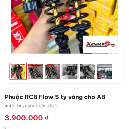
Phuộc RCB Flow S ty vàng cho AB
👁 43 lượt xem
SKU: s2b-2533
3.900.000
₫