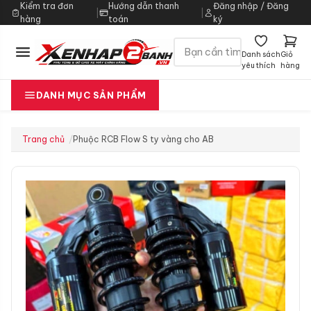
Kiểm tra đơn
Hướng dẫn thanh
Đăng nhập / Đăng
|
|
hàng
toán
ký
Danh sách
Giỏ
yêu thích
hàng
DANH MỤC SẢN PHẨM
Trang chủ
Phuộc RCB Flow S ty vàng cho AB