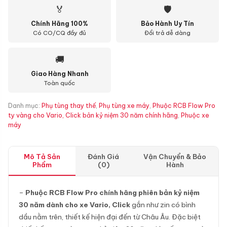
🏅
🛡
Chính Hãng 100%
Bảo Hành Uy Tín
Có CO/CQ đầy đủ
Đổi trả dễ dàng
🚚
Giao Hàng Nhanh
Toàn quốc
Danh mục:
Phụ tùng thay thế
,
Phụ tùng xe máy
,
Phuộc RCB Flow Pro
ty vàng cho Vario, Click bản kỷ niệm 30 năm chính hãng
,
Phuộc xe
máy
Mô Tả Sản
Đánh Giá
Vận Chuyển & Bảo
Phẩm
(0)
Hành
–
Phuộc RCB Flow Pro chính hãng phiên bản kỷ niệm
30 năm dành cho xe Vario, Click
gắn như zin có bình
dầu nằm trên, thiết kế hiện đại đến từ Châu Âu. Đặc biệt