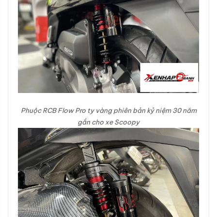
Phuộc RCB Flow Pro ty vàng phiên bản kỷ niệm 30 năm
gắn cho xe Scoopy