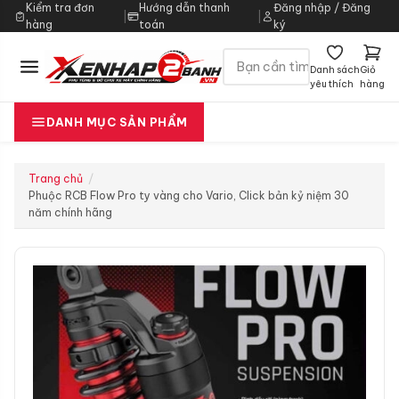
Kiểm tra đơn
Hướng dẫn thanh
Đăng nhập / Đăng
|
|
hàng
toán
ký
Danh sách
Giỏ
yêu thích
hàng
DANH MỤC SẢN PHẨM
Trang chủ
Phuộc RCB Flow Pro ty vàng cho Vario, Click bản kỷ niệm 30
năm chính hãng