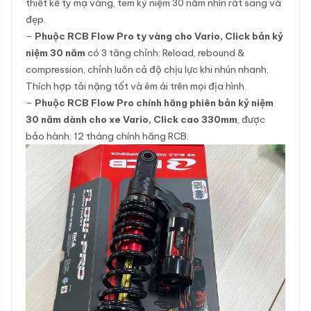
thiết kế ty mạ vàng, tem kỷ niệm 30 năm nhìn rất sang và
đẹp.
–
Phuộc RCB Flow Pro ty vàng cho Vario, Click bản kỷ
niệm 30 năm
có 3 tăng chỉnh: Reload, rebound &
compression, chỉnh luôn cả độ chịu lực khi nhún nhanh.
Thích hợp tải nặng tốt và êm ái trên mọi địa hình.
–
Phuộc RCB Flow Pro chính hãng phiên bản kỷ niệm
30 năm dành cho xe Vario, Click cao 330mm
, được
bảo hành: 12 tháng chính hãng RCB.