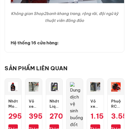
Không gian Shop2banh khang trang, rộng rãi, đội ngũ kỹ
thuật viên đông đảo
Hệ thống 16 cửa hàng:
SẢN PHẨM LIÊN QUAN
Nhớt
Vỏ
Nhớt
Vỏ
Phuộc
Motul
xe
Liqui
xe
RCB
7100
Maxxis
Moly
Dunlop
Flow
295.000
395.000
₫
270.000
₫
₫
1.154.000
3.55
10W50
70/90-
Motorbike
Scoot
S
4T
17
Scooter
Smart
cho
1L
gai
10W40
130/70-
Air