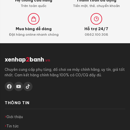
Hệ thống cửa hàng
Thanh toán đa dạng
Trên toàn quốc
Tiền mặt, thẻ, chuyển khoản
Mua hàng dễ dàng
Hỗ trợ 24/7
Đặt hàng online nhanh chóng
0862.100.308
xenhap
2
banh
.vn
Chuyên cung cấp phụ tùng, đồ chơi xe máy chính hãng, uy tín, giá tốt
nhất. Cam kết hàng chính hãng 100% có CO/CQ đầy đủ.
THÔNG TIN
Giới thiệu
Tin tức