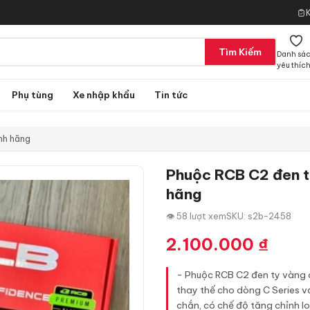
Tìm Kiếm
Danh sá
yêu thíc
Phụ tùng
Xe nhập khẩu
Tin tức
nh hãng
Phuộc RCB C2 đen t
hãng
👁 58 lượt xem
SKU: s2b-2458
2.100.000
₫
- Phuộc RCB C2 đen ty vàng c
thay thế cho dòng C Series vớ
chắn, có chế độ tăng chỉnh l