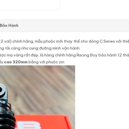
 Bảo Hành
2 val) chính hãng, mẫu phuộc mới thay thế cho dòng C Series với thi
ọng tải cũng như cung đường mình vận hành.
được mạ vàng rất đẹp, là hàng chính hãng Racing Boy bảo hành 12 th
ều
cao 320mm
bằng với phuộc zin.