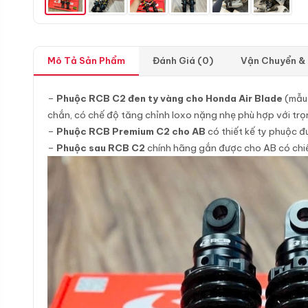
Mô Tả Sản Phẩm
Đánh Giá (0)
Vận Chuyển &
–
Phuộc RCB C2 đen ty vàng cho Honda Air Blade
(mẫu 
chắn, có chế độ tăng chỉnh loxo nặng nhẹ phù hợp với tr
–
Phuộc RCB Premium C2 cho AB
có thiết kế ty phuộc 
–
Phuộc sau RCB C2
chính hãng gắn được cho AB có chi