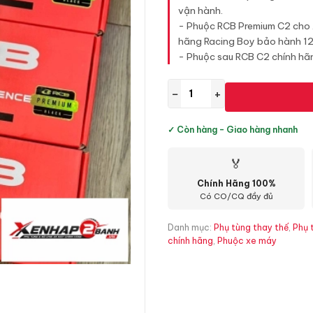
vận hành.
- Phuộc RCB Premium C2 cho A
hãng Racing Boy bảo hành 12
- Phuộc sau RCB C2 chính hã
−
+
✓ Còn hàng - Giao hàng nhanh
🏅
Chính Hãng 100%
Có CO/CQ đầy đủ
Danh mục:
Phụ tùng thay thế
,
Phụ 
chính hãng
,
Phuộc xe máy