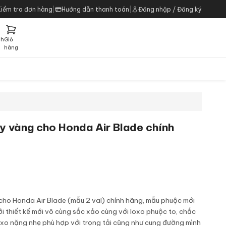
Kiểm tra đơn hàng
|
Hướng dẫn thanh toán
|
Đăng nhập / Đăng ký
ch
Giỏ
h
hàng
y vàng cho Honda Air Blade chính
ho Honda Air Blade (mẫu 2 val) chính hãng, mẫu phuộc mới
i thiết kế mới vô cùng sắc xảo cùng với loxo phuộc to, chắc
oxo nặng nhẹ phù hợp với trọng tải cũng như cung đường mình