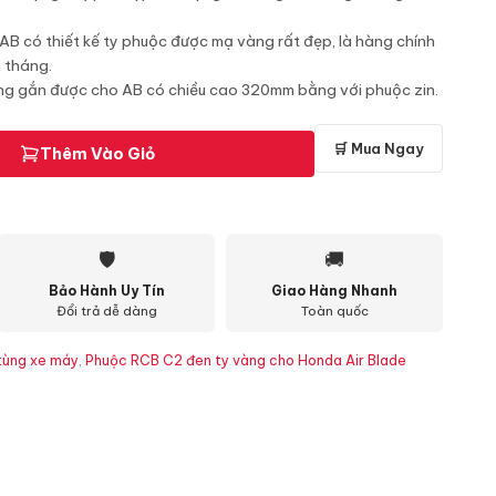
B có thiết kế ty phuộc được mạ vàng rất đẹp, là hàng chính
 tháng.
ng gắn được cho AB có chiều cao 320mm bằng với phuộc zin.
🛒 Mua Ngay
Thêm Vào Giỏ
🛡
🚚
Bảo Hành Uy Tín
Giao Hàng Nhanh
Đổi trả dễ dàng
Toàn quốc
tùng xe máy
,
Phuộc RCB C2 đen ty vàng cho Honda Air Blade