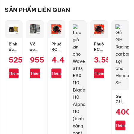
SẢN PHẨM LIÊN QUAN
Bình
Vỏ
Phuộc
Phuộc
ắc
xe
RCB
RCB
quy
Dunlop
Flow
Flow
525.000
955.000
₫
4.400.000
₫
3.550.00
₫
GS
GT601
Pro
S
GT7A-
size
cho
cho
H
110/70-
Air
Air
Thêm
Thêm
Thêm
Thêm
17
Blade
Blade
Gù
GH
Racing
400
carbon
sợi
cho
Thêm
Honda
SH