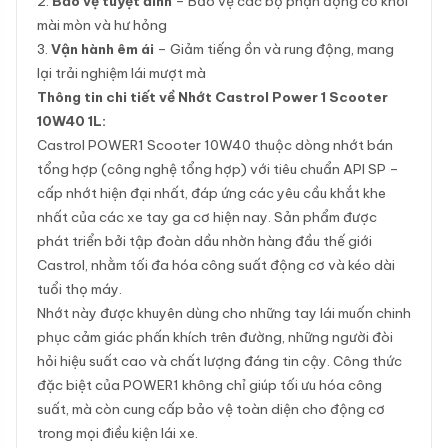
2.
Bảo vệ tuyệt đỉnh
– Bảo vệ các bộ phận động cơ khỏi
mài mòn và hư hỏng
3.
Vận hành êm ái
– Giảm tiếng ồn và rung động, mang
lại trải nghiệm lái mượt mà
Thông tin chi tiết về Nhớt Castrol Power 1 Scooter
10W40 1L:
Castrol POWER1 Scooter 10W40 thuộc dòng nhớt bán
tổng hợp (công nghệ tổng hợp) với tiêu chuẩn API SP –
cấp nhớt hiện đại nhất, đáp ứng các yêu cầu khắt khe
nhất của các xe tay ga cơ hiện nay. Sản phẩm được
phát triển bởi tập đoàn dầu nhờn hàng đầu thế giới
Castrol, nhằm tối đa hóa công suất động cơ và kéo dài
tuổi thọ máy.
Nhớt này được khuyên dùng cho những tay lái muốn chinh
phục cảm giác phấn khích trên đường, những người đòi
hỏi hiệu suất cao và chất lượng đáng tin cậy. Công thức
đặc biệt của POWER1 không chỉ giúp tối ưu hóa công
suất, mà còn cung cấp bảo vệ toàn diện cho động cơ
trong mọi điều kiện lái xe.