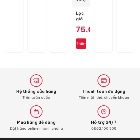
Lọc
gió
zin
75.000
₫
cho
Wave
S110,
Thêm
RSX
110,
Blade
110,
Alpha
110
(bình
xăng
Hệ thống cửa hàng
Thanh toán đa dạng
con)
Trên toàn quốc
Tiền mặt, thẻ, chuyển khoản
Mua hàng dễ dàng
Hỗ trợ 24/7
Đặt hàng online nhanh chóng
0862.100.308