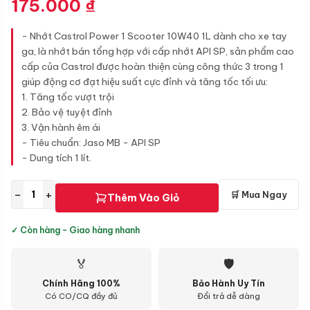
175.000
₫
- Nhớt Castrol Power 1 Scooter 10W40 1L dành cho xe tay
ga, là nhớt bán tổng hợp với cấp nhớt API SP, sản phẩm cao
cấp của Castrol được hoàn thiện cùng công thức 3 trong 1
giúp động cơ đạt hiệu suất cực đỉnh và tăng tốc tối ưu:
1. Tăng tốc vượt trội
2. Bảo vệ tuyệt đỉnh
3. Vận hành êm ái
- Tiêu chuẩn: Jaso MB - API SP
- Dung tích 1 lít.
−
+
🛒 Mua Ngay
Thêm Vào Giỏ
✓ Còn hàng - Giao hàng nhanh
🏅
🛡
Chính Hãng 100%
Bảo Hành Uy Tín
Có CO/CQ đầy đủ
Đổi trả dễ dàng