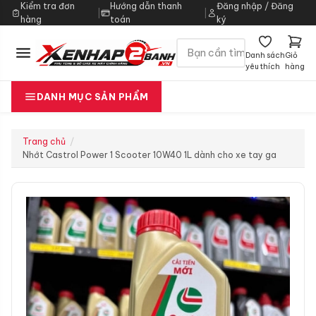
Kiểm tra đơn
Hướng dẫn thanh
Đăng nhập / Đăng
|
|
hàng
toán
ký
Danh sách
Giỏ
yêu thích
hàng
DANH MỤC SẢN PHẨM
Trang chủ
Nhớt Castrol Power 1 Scooter 10W40 1L dành cho xe tay ga