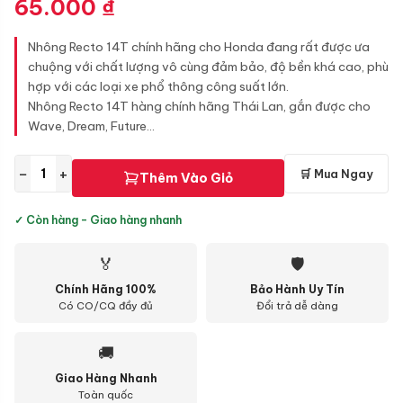
65.000
₫
Nhông Recto 14T chính hãng cho Honda đang rất được ưa
chuộng với chất lượng vô cùng đảm bảo, độ bền khá cao, phù
hợp với các loại xe phổ thông công suất lớn.
Nhông Recto 14T hàng chính hãng Thái Lan, gắn được cho
Wave, Dream, Future...
−
+
🛒 Mua Ngay
Thêm Vào Giỏ
✓ Còn hàng - Giao hàng nhanh
🏅
🛡
Chính Hãng 100%
Bảo Hành Uy Tín
Có CO/CQ đầy đủ
Đổi trả dễ dàng
🚚
Giao Hàng Nhanh
Toàn quốc