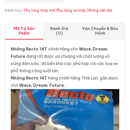
Danh mục:
Phụ tùng thay thế
,
Phụ tùng xe máy
,
Nhông sên dĩa
Mô Tả Sản
Đánh Giá
Vận Chuyển & Bảo
Phẩm
(0)
Hành
Nhông Recto 14T
chính hãng cho
Wave, Dream,
Future
đang rất được ưa chuộng với chất lượng vô
cùng đảm bảo, độ bền khá cao, phù hợp với các loại xe
phổ thông công suất lớn.
Nhông Recto 14T
hàng chính hãng Thái Lan, gắn được
cho
Wave, Dream, Future
…