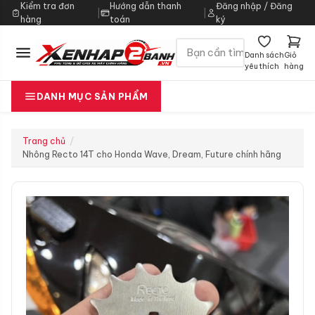
Kiểm tra đơn
Hướng dẫn thanh
Đăng nhập / Đăng
|
|
hàng
toán
ký
Danh sách
Giỏ
yêu thích
hàng
DANH MỤC SẢN PHẨM
Trang chủ
Nhông Recto 14T cho Honda Wave, Dream, Future chính hãng