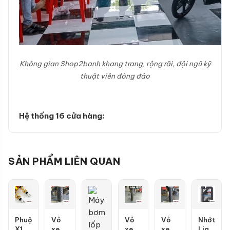
Không gian Shop2banh khang trang, rộng rãi, đội ngũ kỹ
thuật viên đông đảo
Hệ thống 16 cửa hàng:
SẢN PHẨM LIÊN QUAN
Phuộc
Vỏ
Vỏ
Vỏ
Nhớt
X1R
xe
xe
xe
Liqui