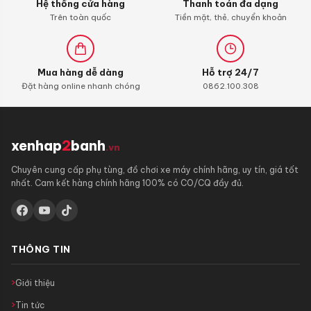
Hệ thống cửa hàng
Thanh toán đa dạng
Trên toàn quốc
Tiền mặt, thẻ, chuyển khoản
Mua hàng dễ dàng
Hỗ trợ 24/7
Đặt hàng online nhanh chóng
0862.100.308
xenhap
2
banh
.vn
Chuyên cung cấp phụ tùng, đồ chơi xe máy chính hãng, uy tín, giá tốt
nhất. Cam kết hàng chính hãng 100% có CO/CQ đầy đủ.
THÔNG TIN
Giới thiệu
Tin tức