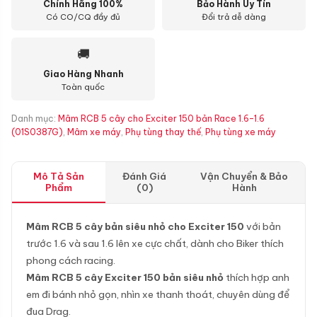
Chính Hãng 100%
Bảo Hành Uy Tín
Có CO/CQ đầy đủ
Đổi trả dễ dàng
🚚
Giao Hàng Nhanh
Toàn quốc
Danh mục:
Mâm RCB 5 cây cho Exciter 150 bản Race 1.6-1.6
(01S0387G)
,
Mâm xe máy
,
Phụ tùng thay thế
,
Phụ tùng xe máy
Mô Tả Sản
Đánh Giá
Vận Chuyển & Bảo
Phẩm
(0)
Hành
Mâm RCB 5 cây bản siêu nhỏ cho Exciter 150
với bản
trước 1.6 và sau 1.6 lên xe cực chất, dành cho Biker thích
phong cách racing.
Mâm RCB 5 cây Exciter 150 bản siêu nhỏ
thích hợp anh
em đi bánh nhỏ gọn, nhìn xe thanh thoát, chuyên dùng để
đua Drag.