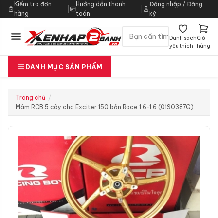
Kiểm tra đơn
Hướng dẫn thanh
Đăng nhập / Đăng
|
|
hàng
toán
ký
Danh sách
Giỏ
yêu thích
hàng
DANH MỤC SẢN PHẨM
Trang chủ
Mâm RCB 5 cây cho Exciter 150 bản Race 1.6-1.6 (01S0387G)