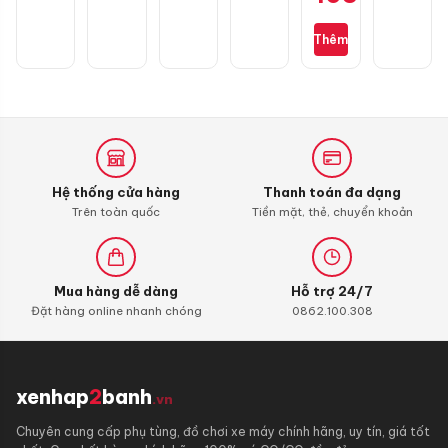
buồng
đốt
Thêm
Liqui
Moly
4T
Additive
Shooter,
Carbon
Cleaner
Hệ thống cửa hàng
Thanh toán đa dạng
Trên toàn quốc
Tiền mặt, thẻ, chuyển khoản
Mua hàng dễ dàng
Hỗ trợ 24/7
Đặt hàng online nhanh chóng
0862.100.308
xenhap
2
banh
.vn
Chuyên cung cấp phụ tùng, đồ chơi xe máy chính hãng, uy tín, giá tốt