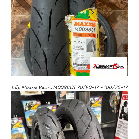
Lốp Maxxis Victra M0098CT 70/90-17 – 100/70-17