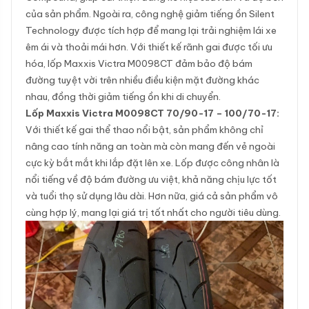
của sản phẩm. Ngoài ra, công nghệ giảm tiếng ồn Silent
Technology được tích hợp để mang lại trải nghiệm lái xe
êm ái và thoải mái hơn. Với thiết kế rãnh gai được tối ưu
hóa, lốp Maxxis Victra M0098CT đảm bảo độ bám
đường tuyệt vời trên nhiều điều kiện mặt đường khác
nhau, đồng thời giảm tiếng ồn khi di chuyển.
Lốp Maxxis Victra M0098CT 70/90-17 – 100/70-17:
Với thiết kế gai thể thao nổi bật, sản phẩm không chỉ
nâng cao tính năng an toàn mà còn mang đến vẻ ngoài
cực kỳ bắt mắt khi lắp đặt lên xe. Lốp được công nhân là
nổi tiếng về độ bám đường ưu việt, khả năng chịu lực tốt
và tuổi thọ sử dụng lâu dài. Hơn nữa, giá cả sản phẩm vô
cùng hợp lý, mang lại giá trị tốt nhất cho người tiêu dùng.