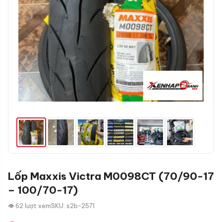
Lốp Maxxis Victra M0098CT (70/90-17
– 100/70-17)
👁 62 lượt xem
SKU: s2b-2571