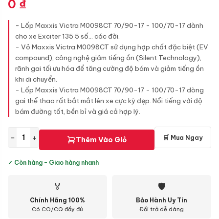
0
₫
- Lốp Maxxis Victra M0098CT 70/90-17 - 100/70-17 dành
cho xe Exciter 135 5 số... các đời.
- Vỏ Maxxis Victra M0098CT sử dụng hợp chất đặc biệt (EV
compound), công nghệ giảm tiếng ồn (Silent Technology),
rãnh gai tối ưu hóa để tăng cường độ bám và giảm tiếng ồn
khi di chuyển.
- Lốp Maxxis Victra M0098CT 70/90-17 - 100/70-17 dòng
gai thể thao rất bắt mắt lên xe cực kỳ đẹp. Nổi tiếng với độ
bám đường tốt, bền bỉ và giá cả hợp lý.
−
+
🛒 Mua Ngay
Thêm Vào Giỏ
✓ Còn hàng - Giao hàng nhanh
🏅
🛡
Chính Hãng 100%
Bảo Hành Uy Tín
Có CO/CQ đầy đủ
Đổi trả dễ dàng