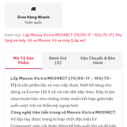
🚚
Giao Hàng Nhanh
Toàn quốc
Danh mục:
Lốp Maxxis Victra M0098CT (70/90-17 - 100/70-17)
,
Phụ
tùng xe máy
,
Vỏ xe Maxxis
,
Vỏ xe máy (Lốp xe)
Mô Tả Sản
Đánh Giá
Vận Chuyển & Bảo
Phẩm
(0)
Hành
Lốp Maxxis Victra M0098CT (70/90-17 – 100/70-
17)
là sản phẩm lốp xe cao cấp được thiết kế riêng cho
dòng xe Exciter 135 5 số và các đời tiếp theo. Đây là lựa
chọn hoàn hảo cho những trider muốn kết hợp giữa hiệu
suất vượt trội và thẩm mỹ ngoại hình.
Công nghệ tiên tiến trong vỏ Maxxis Victra M0098CT:
Vỏ lốp này được trang bị hợp chất đặc biệt EV
Compound, giúp cải thiện đáng kể hiệu suất lăn và độ bền