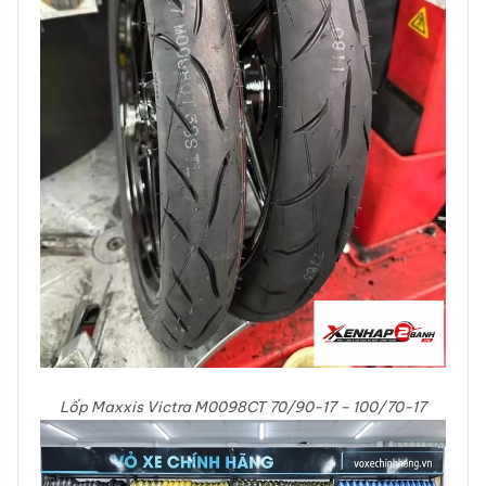
Lốp Maxxis Victra M0098CT 70/90-17 – 100/70-17