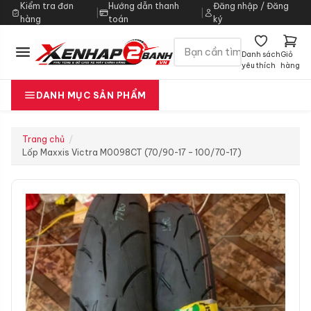
Kiểm tra đơn
Hướng dẫn thanh
Đăng nhập / Đăng
|
|
hàng
toán
ký
Danh sách
Giỏ
yêu thích
hàng
DANH MỤC SẢN PHẨM
Trang chủ
Lốp Maxxis Victra M0098CT (70/90-17 – 100/70-17)