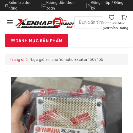
Kiểm tra đơn
Hướng dẫn thanh
Đăng nhập / Đăng
|
|
hàng
toán
ký
Danh sách
Giỏ
yêu thích
hàng
DANH MỤC SẢN PHẨM
Trang chủ
Lọc gió zin cho Yamaha Exciter 150/ 155