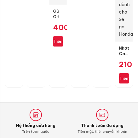
3D
Gù
GH
Racing
400.000
₫
carbon
sợi
cho
Thêm
Honda
Nhớt
SH
Castrol
Power
210.
1
Ultimate
Scooter
Thêm
10W30
0,8L
dành
cho
xe
ga
Honda
Hệ thống cửa hàng
Thanh toán đa dạng
Trên toàn quốc
Tiền mặt, thẻ, chuyển khoản