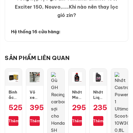
Exciter 150, Nouvo,…..Khi nào nên thay lọc
gió zin?
Hệ thống 16 cửa hàng:
SẢN PHẨM LIÊN QUAN
Bình
Vỏ
Nhớt
Nhớt
ắc
xe
Motul
Liqui
quy
Maxxis
7100
Motorbike
525.000
395.000
₫
₫
295.000
235.000
₫
₫
GS
70/90-
10W50
10W40
GT7A-
17
4T
Formula
H
gai
1L
0.8L
Thêm
Thêm
Thêm
Thêm
kim
cương