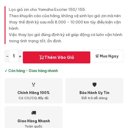
Lọc gió zin cho Yamaha Exciter 150/ 155.
Theo khuyến cáo của hãng, không vệ sinh lọc gió zin mà nên
thay thế định kỳ sau mỗi 8.000 - 10.000 km tùy điều kiện vận
hành.
Việc thay lọc gió đúng định kỳ sẽ giúp động cơ luôn vận hành
trong tình trạng tốt, ổn định.
−
+
🛒 Mua Ngay
Thêm Vào Giỏ
✓ Còn hàng - Giao hàng nhanh
🏅
🛡
Chính Hãng 100%
Bảo Hành Uy Tín
Có CO/CQ đầy đủ
Đổi trả dễ dàng
🚚
Giao Hàng Nhanh
Toàn quốc