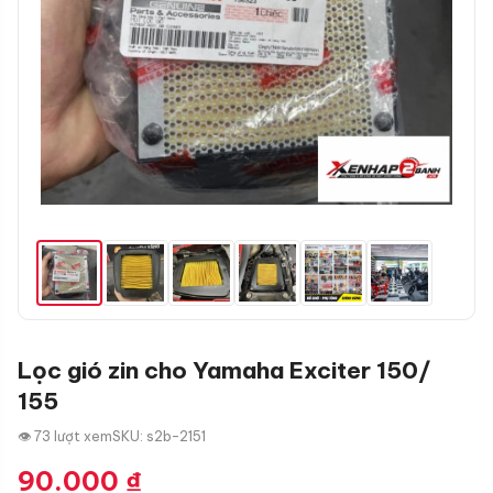
Lọc gió zin cho Yamaha Exciter 150/
155
👁 73 lượt xem
SKU: s2b-2151
90.000
₫