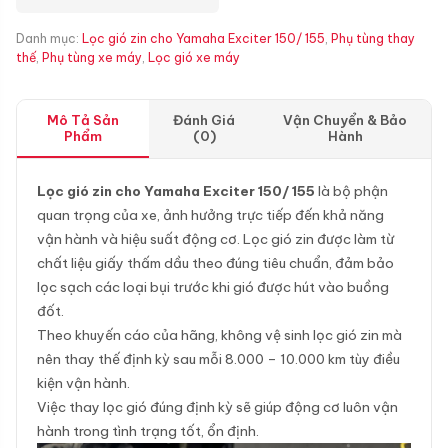
Danh mục:
Lọc gió zin cho Yamaha Exciter 150/ 155
,
Phụ tùng thay
thế
,
Phụ tùng xe máy
,
Lọc gió xe máy
Mô Tả Sản
Đánh Giá
Vận Chuyển & Bảo
Phẩm
(0)
Hành
Lọc gió zin cho Yamaha Exciter 150/ 155​
là bộ phận
quan trọng của xe, ảnh hưởng trực tiếp đến khả năng
vận hành và hiệu suất động cơ. Lọc gió zin được làm từ
chất liệu giấy thấm dầu theo đúng tiêu chuẩn, đảm bảo
lọc sạch các loại bụi trước khi gió được hút vào buồng
đốt.
Theo khuyến cáo của hãng, không vệ sinh lọc gió zin mà
nên thay thế định kỳ sau mỗi 8.000 – 10.000 km tùy điều
kiện vận hành.
Việc thay lọc gió đúng định kỳ sẽ giúp động cơ luôn vận
hành trong tình trạng tốt, ổn định.