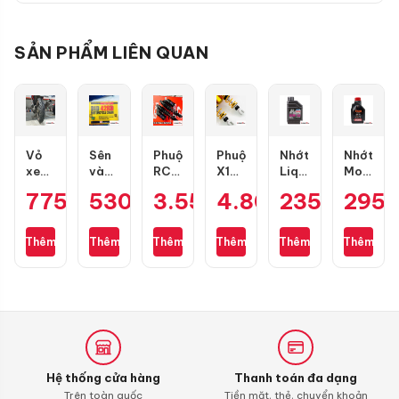
SẢN PHẨM LIÊN QUAN
Vỏ
Sên
Phuộc
Phuộc
Nhớt
Nhớt
xe
vàng
RCB
X1R
Liqui
Motul
Dunlop
DID
Flow
X
Motorbike
7100
775.000
530.000
₫
3.550.000
₫
4.800.000
₫
235.000
₫
295
₫
TT902
9 ly
S
Pro
10W40
10W50
size
428D
cho
bình
Formula
4T
100/70-
(chính
Air
dầu
0.8L
1L
Thêm
Thêm
Thêm
Thêm
Thêm
Thêm
17
hãng)
Blade
cho
130
Air
mắc
Blade
4val
125-
160
chính
hãng
Hệ thống cửa hàng
Thanh toán đa dạng
Trên toàn quốc
Tiền mặt, thẻ, chuyển khoản