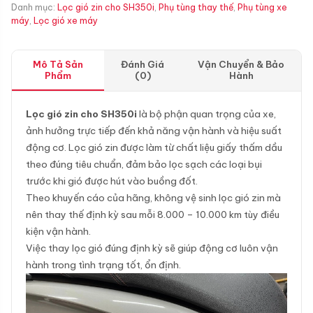
Danh mục:
Lọc gió zin cho SH350i
,
Phụ tùng thay thế
,
Phụ tùng xe
máy
,
Lọc gió xe máy
Mô Tả Sản
Đánh Giá
Vận Chuyển & Bảo
Phẩm
(0)
Hành
Lọc gió zin cho SH350i
là bộ phận quan trọng của xe,
ảnh hưởng trực tiếp đến khả năng vận hành và hiệu suất
động cơ. Lọc gió zin được làm từ chất liệu giấy thấm dầu
theo đúng tiêu chuẩn, đảm bảo lọc sạch các loại bụi
trước khi gió được hút vào buồng đốt.
Theo khuyến cáo của hãng, không vệ sinh lọc gió zin mà
nên thay thế định kỳ sau mỗi 8.000 – 10.000 km tùy điều
kiện vận hành.
Việc thay lọc gió đúng định kỳ sẽ giúp động cơ luôn vận
hành trong tình trạng tốt, ổn định.