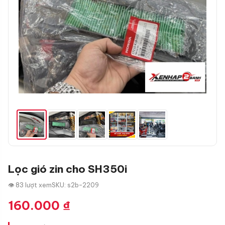
Lọc gió zin cho SH350i
👁 83 lượt xem
SKU: s2b-2209
160.000
₫