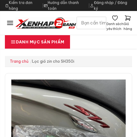
Kiểm tra đơn
Hướng dẫn thanh
Đăng nhập / Đăng
|
|
hàng
toán
ký
Danh sách
Giỏ
yêu thích
hàng
DANH MỤC SẢN PHẨM
Trang chủ
Lọc gió zin cho SH350i