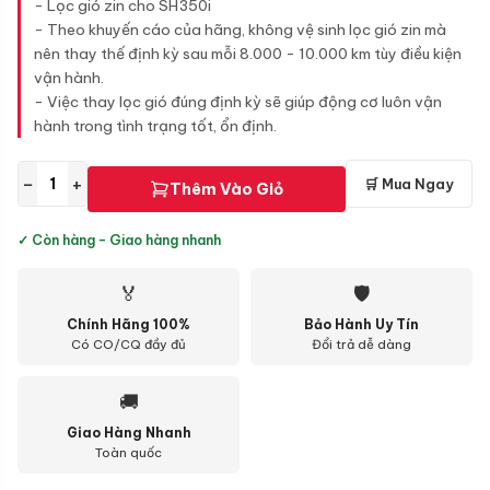
- Lọc gió zin cho SH350i
- Theo khuyến cáo của hãng, không vệ sinh lọc gió zin mà
nên thay thế định kỳ sau mỗi 8.000 - 10.000 km tùy điều kiện
vận hành.
- Việc thay lọc gió đúng định kỳ sẽ giúp động cơ luôn vận
hành trong tình trạng tốt, ổn định.
−
+
🛒 Mua Ngay
Thêm Vào Giỏ
✓ Còn hàng - Giao hàng nhanh
🏅
🛡
Chính Hãng 100%
Bảo Hành Uy Tín
Có CO/CQ đầy đủ
Đổi trả dễ dàng
🚚
Giao Hàng Nhanh
Toàn quốc