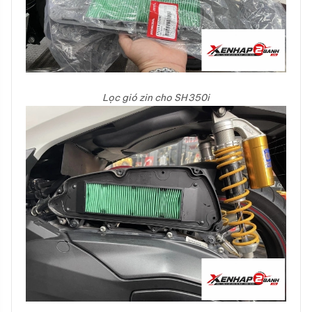
Lọc gió zin cho SH350i