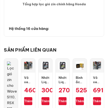
Tổng hợp lọc gió zin chính hãng Honda
Hệ thống 16 cửa hàng:
SẢN PHẨM LIÊN QUAN
Vỏ
Nhớt
Nhớt
Bình
Vỏ
xe
Liqui
Liqui
ắc
xe
Maxxis
Moly
Moly
quy
Dunlop
460.000
300.000
₫
270.000
₫
525.000
₫
691.
₫
80/90-
Motorbike
Motorbike
GS
TT902
17
Street
Scooter
GT7A-
size
gai
4T
10W40
H
80/90-
Thêm
Thêm
Thêm
Thêm
Thêm
kim
10W40
1L
17
cương
1L