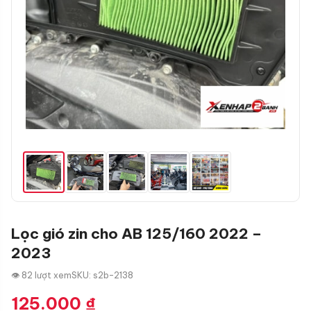
Lọc gió zin cho AB 125/160 2022 –
2023
👁 82 lượt xem
SKU: s2b-2138
125.000
₫