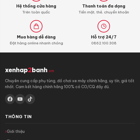
xăng
Hệ thống cửa hàng
Thanh toán đa dạng
con)
Trên toàn quốc
Tiền mặt, thẻ, chuyển khoản
Mua hàng dễ dàng
Hỗ trợ 24/7
Đặt hàng online nhanh chóng
0862.100.308
xenhap
2
banh
.vn
Chuyên cung cấp phụ tùng, đồ chơi xe máy chính hãng, uy tín, giá tốt
nhất. Cam kết hàng chính hãng 100% có CO/CQ đầy đủ.
THÔNG TIN
Giới thiệu