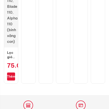
3D
Lọc
gió
zin
75.000
₫
cho
Wave
S110,
Thêm
RSX
110,
Blade
110,
Alpha
110
(bình