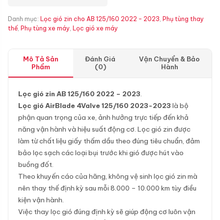
Danh mục:
Lọc gió zin cho AB 125/160 2022 - 2023
,
Phụ tùng thay
thế
,
Phụ tùng xe máy
,
Lọc gió xe máy
Mô Tả Sản
Đánh Giá
Vận Chuyển & Bảo
Phẩm
(0)
Hành
Lọc gió zin AB 125/160 2022 – 2023
.
Lọc gió AirBlade 4Valve 125/160 2023-2023
là bộ
phận quan trọng của xe, ảnh hưởng trực tiếp đến khả
năng vận hành và hiệu suất động cơ. Lọc gió zin được
làm từ chất liệu giấy thấm dầu theo đúng tiêu chuẩn, đảm
bảo lọc sạch các loại bụi trước khi gió được hút vào
buồng đốt.
Theo khuyến cáo của hãng, không vệ sinh lọc gió zin mà
nên thay thế định kỳ sau mỗi 8.000 – 10.000 km tùy điều
kiện vận hành.
Việc thay lọc gió đúng định kỳ sẽ giúp động cơ luôn vận