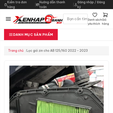
Kiểm tra đơn
Hướng dẫn thanh
Đăng nhập / Đăng
|
|
hàng
toán
ký
Danh sách
Giỏ
yêu thích
hàng
DANH MỤC SẢN PHẨM
Trang chủ
Lọc gió zin cho AB 125/160 2022 – 2023