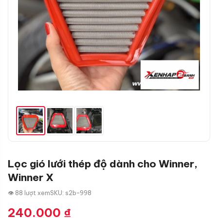
Lọc gió lưới thép độ dành cho Winner,
Winner X
👁 88 lượt xem
SKU: s2b-998
240.000
₫