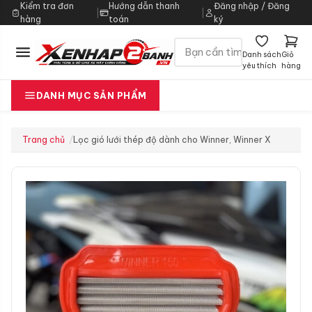
Kiểm tra đơn
Hướng dẫn thanh
Đăng nhập / Đăng
|
|
hàng
toán
ký
Danh sách
Giỏ
yêu thích
hàng
DANH MỤC SẢN PHẨM
Trang chủ
Lọc gió lưới thép độ dành cho Winner, Winner X