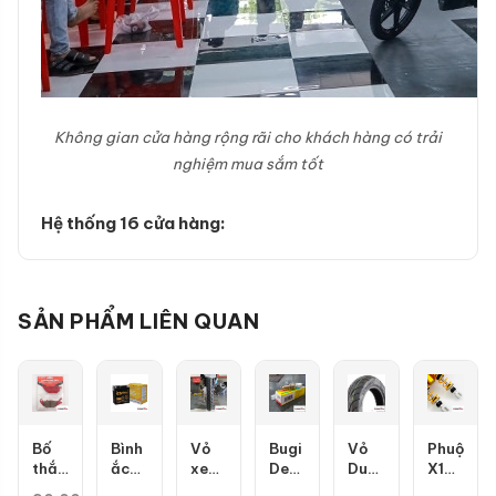
Không gian cửa hàng rộng rãi cho khách hàng có trải
nghiệm mua sắm tốt
Hệ thống 16 cửa hàng:
SẢN PHẨM LIÊN QUAN
Bố
Bình
Vỏ
Bugi
Vỏ
Phuộc
thắng
ắc
xe
Denso
Dunlop
X1R
đĩa
quy
Maxxis
IU22
D307
X