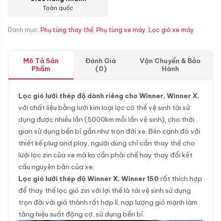
Toàn quốc
Danh mục:
Phụ tùng thay thế
,
Phụ tùng xe máy
,
Lọc gió xe máy
Mô Tả Sản
Đánh Giá
Vận Chuyển & Bảo
Phẩm
(0)
Hành
Lọc gió lưới thép độ dành riêng cho Winner, Winner X
,
với chất liệu bằng lưới kim loại lọc có thể vệ sinh tái sử
dụng được nhiều lần (5000km mỗi lần vệ sinh), cho thời
gian sử dụng bền bỉ gần như trọn đời xe. Bên cạnh đó với
thiết kế plug and play, người dùng chỉ cần thay thế cho
lưới lọc zin của xe mà ko cần phải chế hay thay đổi kết
cấu nguyên bản của xe.
Lọc gió lưới thép độ Winner X, Winner 150
rất thích hợp
để thay thế lọc gió zin với lợi thế là tái vệ sinh sử dụng
trọn đời với giá thành rất hợp lí, nạp lượng gió mạnh làm
tăng hiệu suất động cơ, sử dụng bền bỉ.