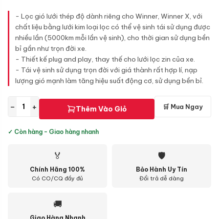
- Lọc gió lưới thép độ dành riêng cho Winner, Winner X, với
chất liệu bằng lưới kim loại lọc có thể vệ sinh tái sử dụng được
nhiều lần (5000km mỗi lần vệ sinh), cho thời gian sử dụng bền
bỉ gần như trọn đời xe.
- Thiết kế plug and play, thay thế cho lưới lọc zin của xe.
- Tái vệ sinh sử dụng trọn đời với giá thành rất hợp lí, nạp
lượng gió mạnh làm tăng hiệu suất động cơ, sử dụng bền bỉ.
−
+
🛒 Mua Ngay
Thêm Vào Giỏ
✓ Còn hàng - Giao hàng nhanh
🏅
🛡
Chính Hãng 100%
Bảo Hành Uy Tín
Có CO/CQ đầy đủ
Đổi trả dễ dàng
🚚
Giao Hàng Nhanh