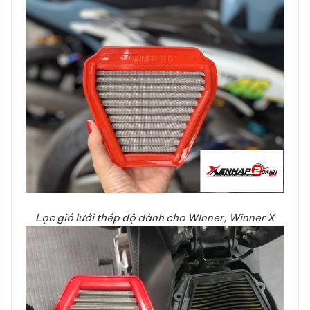
Lọc gió lưới thép độ dành cho WInner, Winner X