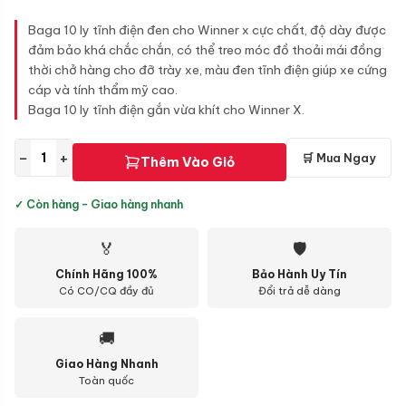
Baga 10 ly tĩnh điện đen cho Winner x cực chất, độ dày được
đảm bảo khá chắc chắn, có thể treo móc đồ thoải mái đồng
thời chở hàng cho đỡ trày xe, màu đen tĩnh điện giúp xe cứng
cáp và tính thẩm mỹ cao.
Baga 10 ly tĩnh điện gắn vừa khít cho Winner X.
−
+
🛒 Mua Ngay
Thêm Vào Giỏ
✓ Còn hàng - Giao hàng nhanh
🏅
🛡
Chính Hãng 100%
Bảo Hành Uy Tín
Có CO/CQ đầy đủ
Đổi trả dễ dàng
🚚
Giao Hàng Nhanh
Toàn quốc