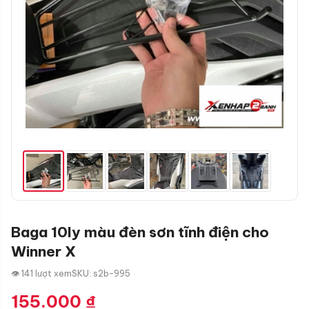
Baga 10ly màu đèn sơn tĩnh điện cho
Winner X
👁 141 lượt xem
SKU: s2b-995
155.000
₫