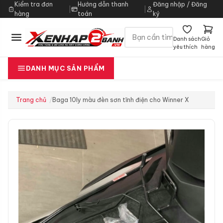
Kiểm tra đơn
Hướng dẫn thanh
Đăng nhập / Đăng
|
|
hàng
toán
ký
Danh sách
Giỏ
yêu thích
hàng
DANH MỤC SẢN PHẨM
Trang chủ
Baga 10ly màu đèn sơn tĩnh điện cho Winner X