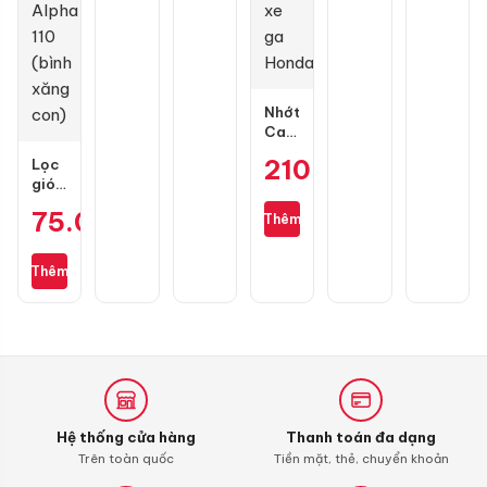
Vario
Nhớt
Castrol
Power
210.000
₫
Lọc
1
gió
Ultimate
zin
Scooter
75.000
₫
Thêm
cho
10W30
Wave
0,8L
S110,
dành
Thêm
RSX
cho
110,
xe
Blade
ga
110,
Honda
Alpha
110
(bình
xăng
Hệ thống cửa hàng
Thanh toán đa dạng
con)
Trên toàn quốc
Tiền mặt, thẻ, chuyển khoản