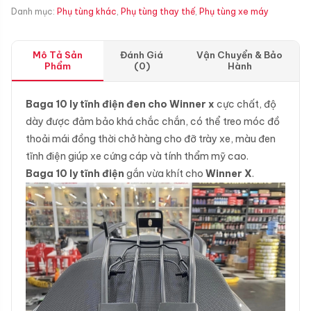
Danh mục:
Phụ tùng khác
,
Phụ tùng thay thế
,
Phụ tùng xe máy
Mô Tả Sản
Đánh Giá
Vận Chuyển & Bảo
Phẩm
(0)
Hành
Baga 10 ly tĩnh điện đen cho Winner x
cực chất, độ
dày được đảm bảo khá chắc chắn, có thể treo móc đồ
thoải mái đồng thời chở hàng cho đỡ trày xe, màu đen
tĩnh điện giúp xe cứng cáp và tính thẩm mỹ cao.
Baga 10 ly tĩnh điện
gắn vừa khít cho
Winner X
.