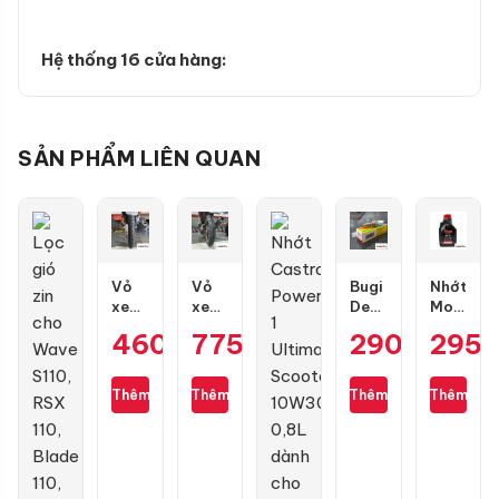
Hệ thống 16 cửa hàng:
SẢN PHẨM LIÊN QUAN
Vỏ
Vỏ
Bugi
Nhớt
xe
xe
Denso
Motul
Maxxis
Dunlop
IU22
7100
460.000
775.000
₫
₫
290.000
295
₫
80/90-
TT902
Air
10W50
17
size
Blade,
4T
gai
100/70-
PCX,
1L
Thêm
Thêm
Thêm
Thêm
kim
17
Lead,
cương
Future,
3D
Wave,
SH
Mode,