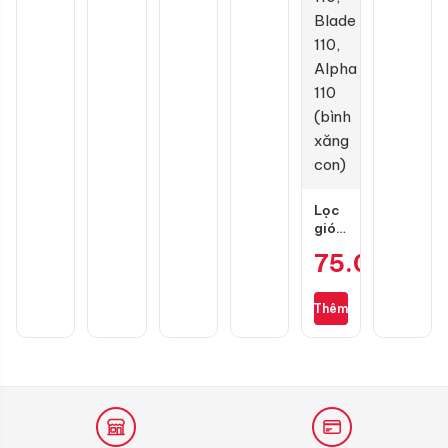
3D
Dream,
Future
chính
hãng
Lọc
gió
zin
75.000
₫
cho
Wave
S110,
Thêm
RSX
110,
Blade
110,
Alpha
110
(bình
xăng