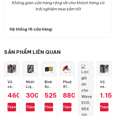
Không gian cửa hàng rộng rãi cho khách hàng có
trải nghiệm mua sắm tốt
Hệ thống 16 cửa hàng:
SẢN PHẨM LIÊN QUAN
Vỏ
Nhớt
Bình
Phuộc
Vỏ
xe
Liqui
ắc
X1R
xe
Maxxis
Moly
quy
Nice
Dunlop
460.000
300.000
₫
525.000
₫
880.000
₫
₫
1.15
80/90-
Motorbike
GS
màu
Scoot
17
Street
GT7A-
đen
Smart
gai
4T
H
mới
130/70-
Thêm
Thêm
Thêm
Thêm
Thêm
kim
10W40
cho
13
cương
1L
Wave,