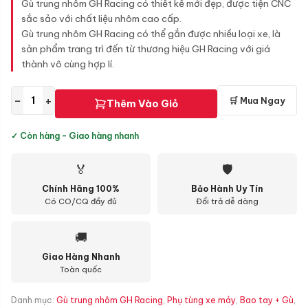
Gù trung nhôm GH Racing có thiết kế mới đẹp, được tiện CNC
sắc sảo với chất liệu nhôm cao cấp.
Gù trung nhôm GH Racing có thể gắn được nhiều loại xe, là
sản phẩm trang trì đến từ thương hiệu GH Racing với giá
thành vô cùng hợp lí.
−
+
🛒 Mua Ngay
Thêm Vào Giỏ
✓ Còn hàng - Giao hàng nhanh
🏅
🛡
Chính Hãng 100%
Bảo Hành Uy Tín
Có CO/CQ đầy đủ
Đổi trả dễ dàng
🚚
Giao Hàng Nhanh
Toàn quốc
Danh mục:
Gù trung nhôm GH Racing
,
Phụ tùng xe máy
,
Bao tay + Gù
,