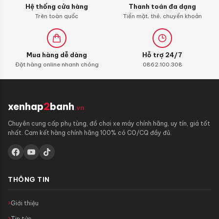
Hệ thống cửa hàng
Thanh toán đa dạng
con)
Trên toàn quốc
Tiền mặt, thẻ, chuyển khoản
Mua hàng dễ dàng
Hỗ trợ 24/7
Đặt hàng online nhanh chóng
0862.100.308
xenhap
2
banh
.vn
Chuyên cung cấp phụ tùng, đồ chơi xe máy chính hãng, uy tín, giá tốt
nhất. Cam kết hàng chính hãng 100% có CO/CQ đầy đủ.
THÔNG TIN
Giới thiệu
Tin tức