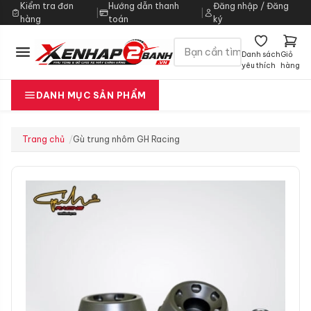
Kiểm tra đơn
Hướng dẫn thanh
Đăng nhập / Đăng
|
|
hàng
toán
ký
Danh sách
Giỏ
yêu thích
hàng
DANH MỤC SẢN PHẨM
Trang chủ
Gù trung nhôm GH Racing