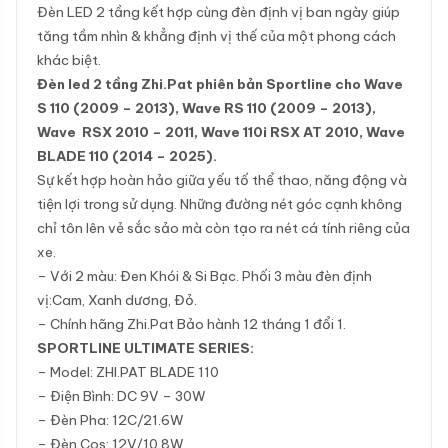
Đèn LED 2 tầng kết hợp cùng đèn định vị ban ngày giúp
tăng tầm nhìn & khẳng định vị thế của một phong cách
khác biệt.
Đèn led 2 tầng Zhi.Pat phiên bản Sportline cho Wave
S 110 (2009 – 2013), Wave RS 110 (2009 – 2013),
Wave RSX 2010 – 2011, Wave 110i RSX AT 2010, Wave
BLADE 110 (2014 – 2025).
Sự kết hợp hoàn hảo giữa yếu tố thể thao, năng động và
tiện lợi trong sử dụng. Những đường nét góc cạnh không
chỉ tôn lên vẻ sắc sảo mà còn tạo ra nét cá tính riêng của
xe.
– Với 2 màu: Đen Khói & Si Bạc. Phối 3 màu đèn định
vị:Cam, Xanh dương, Đỏ.
– Chính hãng Zhi.Pat Bảo hành 12 tháng 1 đổi 1.
SPORTLINE ULTIMATE SERIES:
– Model: ZHI.PAT BLADE 110
– Điện Bình: DC 9V – 30W
– Đèn Pha: 12C/21.6W
– Đèn Cos: 12V/10.8W