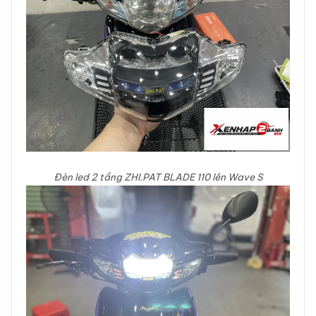
Đèn led 2 tầng ZHI.PAT BLADE 110 lên Wave S