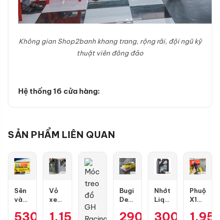
Không gian Shop2banh khang trang, rộng rãi, đội ngũ kỹ
thuật viên đông đảo
Hệ thống 16 cửa hàng:
SẢN PHẨM LIÊN QUAN
Sên
Vỏ
Bugi
Nhớt
Phuộc
vàng
xe
Denso
Liqui
X1R
DID
Dunlop
IU22
Moly
X03
530.000
1.154.000
₫
₫
290.000
300.000
₫
1.95
₫
9 ly
Scoot
Air
Motorbike
bình