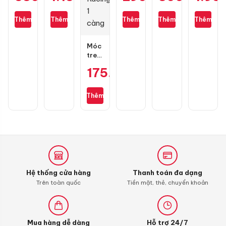
428D
Smart
Blade,
Street
dầu
(chính
130/70-
PCX,
4T
cho
Thêm
Thêm
Thêm
Thêm
Thêm
hãng)
13
Lead,
10W40
Vario
130
Future,
1L
125/150
mắc
Wave,
chính
Móc
SH
hãng
treo
Mode,
đồ
175.000
₫
Vario
GH
Racing
1
Thêm
càng
Hệ thống cửa hàng
Thanh toán đa dạng
Trên toàn quốc
Tiền mặt, thẻ, chuyển khoản
Mua hàng dễ dàng
Hỗ trợ 24/7