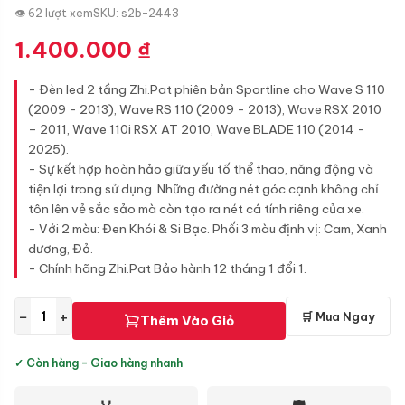
👁 62 lượt xem
SKU: s2b-2443
1.400.000
₫
- Đèn led 2 tầng Zhi.Pat phiên bản Sportline cho Wave S 110
(2009 - 2013), Wave RS 110 (2009 - 2013), Wave RSX 2010
– 2011, Wave 110i RSX AT 2010, Wave BLADE 110 (2014 -
2025).
- Sự kết hợp hoàn hảo giữa yếu tố thể thao, năng động và
tiện lợi trong sử dụng. Những đường nét góc cạnh không chỉ
tôn lên vẻ sắc sảo mà còn tạo ra nét cá tính riêng của xe.
- Với 2 màu: Đen Khói & Si Bạc. Phối 3 màu định vị: Cam, Xanh
dương, Đỏ.
​- Chính hãng Zhi.Pat Bảo hành 12 tháng 1 đổi 1.
−
+
🛒 Mua Ngay
Thêm Vào Giỏ
✓ Còn hàng - Giao hàng nhanh