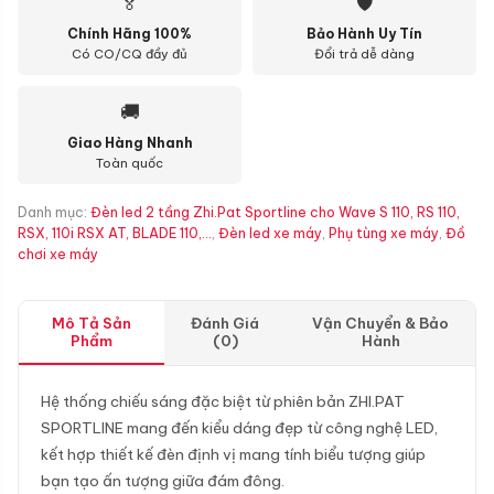
🏅
🛡
Chính Hãng 100%
Bảo Hành Uy Tín
Có CO/CQ đầy đủ
Đổi trả dễ dàng
🚚
Giao Hàng Nhanh
Toàn quốc
Danh mục:
Đèn led 2 tầng Zhi.Pat Sportline cho Wave S 110, RS 110,
RSX, 110i RSX AT, BLADE 110,...
,
Đèn led xe máy
,
Phụ tùng xe máy
,
Đồ
chơi xe máy
Mô Tả Sản
Đánh Giá
Vận Chuyển & Bảo
Phẩm
(0)
Hành
Hệ thống chiếu sáng đặc biệt từ phiên bản ZHI.PAT
SPORTLINE mang đến kiểu dáng đẹp từ công nghệ LED,
kết hợp thiết kế đèn định vị mang tính biểu tượng giúp
bạn tạo ấn tượng giữa đám đông.