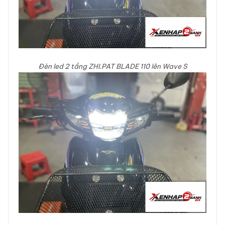
Đèn led 2 tầng ZHI.PAT BLADE 110 lên Wave S