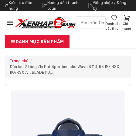
Kiểm tra đơn
Hướng dẫn thanh
Đăng nhập / Đăng
|
|
hàng
toán
ký
Danh sách
Giỏ
yêu thích
hàng
DANH MỤC SẢN PHẨM
Trang chủ
Đèn led 2 tầng Zhi.Pat Sportline cho Wave S 110, RS 110, RSX,
110i RSX AT, BLADE 110,…