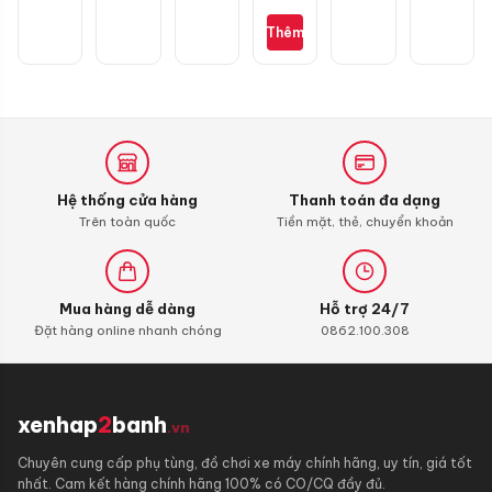
buồng
đốt
Thêm
Liqui
Moly
4T
Additive
Shooter,
Carbon
Cleaner
Hệ thống cửa hàng
Thanh toán đa dạng
Trên toàn quốc
Tiền mặt, thẻ, chuyển khoản
Mua hàng dễ dàng
Hỗ trợ 24/7
Đặt hàng online nhanh chóng
0862.100.308
xenhap
2
banh
.vn
Chuyên cung cấp phụ tùng, đồ chơi xe máy chính hãng, uy tín, giá tốt
nhất. Cam kết hàng chính hãng 100% có CO/CQ đầy đủ.