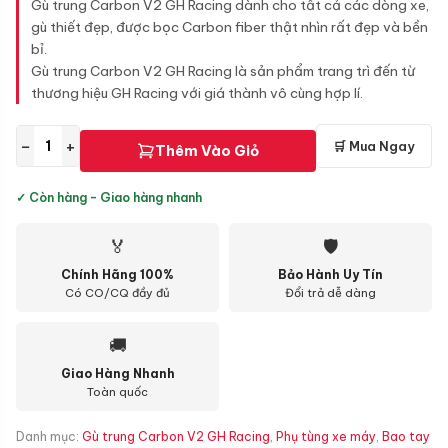
Gù trung Carbon V2 GH Racing dành cho tất cả các dòng xe,
gù thiết đẹp, được bọc Carbon fiber thật nhìn rất đẹp và bền
bỉ.
Gù trung Carbon V2 GH Racing là sản phẩm trang trì đến từ
thương hiệu GH Racing với giá thành vô cùng hợp lí.
−
+
🛒 Mua Ngay
Thêm Vào Giỏ
✓ Còn hàng - Giao hàng nhanh
🏅
🛡
Chính Hãng 100%
Bảo Hành Uy Tín
Có CO/CQ đầy đủ
Đổi trả dễ dàng
🚚
Giao Hàng Nhanh
Toàn quốc
Danh mục:
Gù trung Carbon V2 GH Racing
,
Phụ tùng xe máy
,
Bao tay