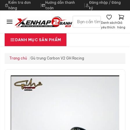
Kiểm tra đơn
Hướng dẫn thanh
Đăng nhập / Đăng
|
|
hàng
toán
ký
Danh sách
Giỏ
yêu thích
hàng
DANH MỤC SẢN PHẨM
Trang chủ
Gù trung Carbon V2 GH Racing