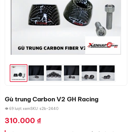
Gù trung Carbon V2 GH Racing
👁 69 lượt xem
SKU: s2b-2440
310.000
₫